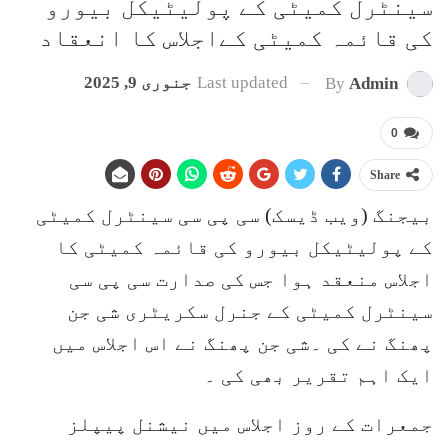
سینٹرل کمیٹی کے پولیٹیکل بیورو
کی قائمہ کمیٹی کےاجلاس کا انعقاد
Last updated
جنوری 9, 2025
By
Admin
0
Share
بیجنگ (ویب ڈیسک) سی پی سی سینٹرل کمیٹی
کے پولیٹیکل بیورو کی قائمہ کمیٹی کا
اجلاس منعقد ہوا جس کی صدارت سی پی سی
سینٹرل کمیٹی کے جنرل سکریٹری شی جن
پھنگ نے کی ۔شی جن پھنگ نے اس اجلاس میں
ایک اہم تقریر بھی کی ۔
جمعرات کے روز اجلاس میں نیشنل پیپلز