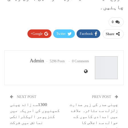
چاہئیں۔
0
Google+
Twitter
Facebook
Share
Pinterest
WhatsApp
ReddIt
Email
Admin
5296 Posts
0 Comments
NEXT POST
PREV POST
چینی صدر کی زیر صدارت
1300سے زائد چینی
زلزلے سے متاثرہ علاقے
کمپنیوں کی امریکہ میں
میں امدادی کاموں کے
کنزیومر الیکٹرانکس
حوالے سے اجلاس کا
نمائش میں شرکت