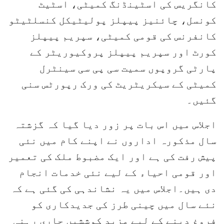
کانگریس کی اسٹینڈنگ کمیٹی، اسٹیٹ
کونسل، چائنیز پیپلز پولیٹیکل کنسلٹیٹو
کانفرنس کی قومی کمیٹی، سپریم پیپلز
کورٹ اور سپریم پیپلز پروکیوریٹر کے
پارٹی گروپوں سمیت سی پی سی سینٹرل
کمیٹی کے سیکریٹریٹ کی ورک رپورٹس سنی
گئیں۔
اجلاس میں اس بات پر زور دیا گیا کہ گزشتہ
سال مذکورہ اداروں نے اپنے کام میں نئی
پیش رفت کی ہے اور ایک مضبوط ملک کی تعمیر
اور قومی احیاء کے لیے نئی خدمات انجام
دی ہیں۔اجلاس میں یہ نشاندہی کی گئی ہے کہ
نئے سال میں چینی طرز کی جدیدکاری کو
فروغ دینے کے لیے مزید کوششیں جاری رہنی