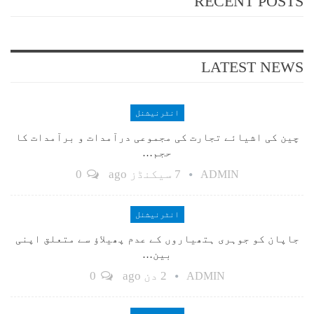
RECENT POSTS
LATEST NEWS
انٹرنیشنل
چین کی اشیائے تجارت کی مجموعی درآمدات و برآمدات کا
حجم…
7 سیکنڈز ago
0
ADMIN
انٹرنیشنل
جاپان کو جوہری ہتھیاروں کے عدم پھیلاؤ سے متعلق اپنی
بین…
2 دن ago
0
ADMIN