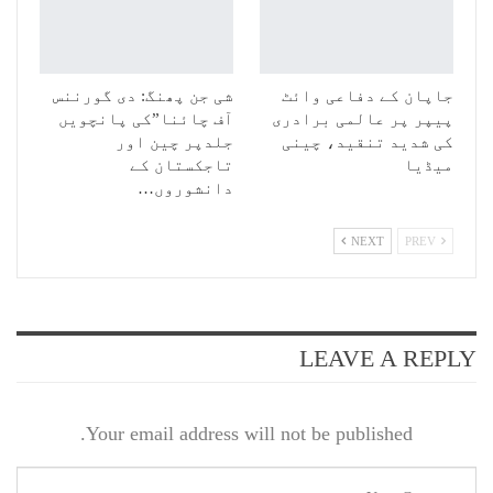
جاپان کے دفاعی وائٹ
شی جن پھنگ: دی گورننس
پیپر پر عالمی برادری
آف چائنا”کی پانچویں
کی شدید تنقید، چینی
جلدپر چین اور
میڈیا
تاجکستان کے
دانشوروں…
NEXT
PREV
LEAVE A REPLY
Your email address will not be published.