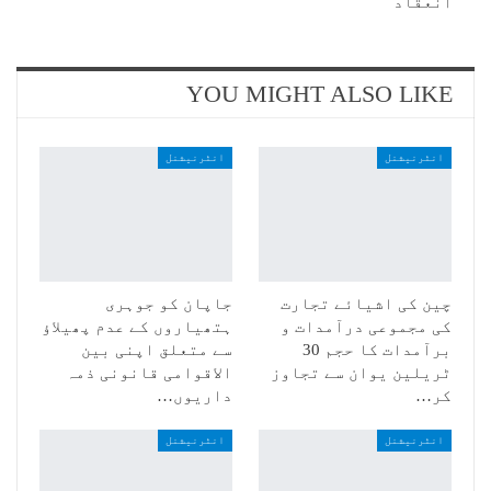
انعقاد
YOU MIGHT ALSO LIKE
انٹرنیشنل
انٹرنیشنل
چین کی اشیائے تجارت
جاپان کو جوہری
کی مجموعی درآمدات و
ہتھیاروں کے عدم پھیلاؤ
برآمدات کا حجم 30
سے متعلق اپنی بین
ٹریلین یوان سے تجاوز
الاقوامی قانونی ذمہ
کر…
داریوں…
انٹرنیشنل
انٹرنیشنل