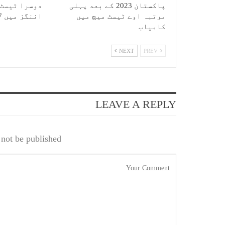
پاکستان 2023 کے بعد پہلی
دوسرا ٹیسٹ:
مرتبہ اوے ٹیسٹ میچ میں
اننگز میں 387 رنز بنا کر آؤٹ
کامیاب
NEXT
PREV
LEAVE A REPLY
not be published.