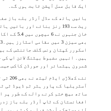
ایک قابل عمل آپشن ثابت ہوں گے۔
ریٹ سے 193 رنز بنائے اور بائ
اسکورر کپتان ونس گلف جائنٹس کے بیٹ
ہیں۔ انہیں مضبوط بیٹنگ لائن اپ کی 
شمرون ہیٹمائر اور جورڈن کاکس جیسے
ساتھ میچ ختم کرنے والے کے طور پر ا
افغانستان کے ٹاپ آرڈر بلے باز زدرا