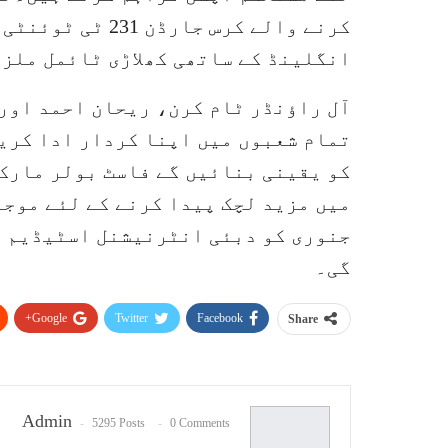
انگلینڈ کے ساتھی کھلاڑی ٹائمل ملز 
آل راؤنڈر ٹام کرن، ریحان احمد اور
تمام شعبوں میں اپنا کردار ادا کریں
کو یقینی بنائیں گے فاسٹ بولر مارک
جنوری کو دبئی انٹرنیشنل اسٹیڈیم می
گی۔
Google+
Twitter
Facebook
Share
Admin
5295 Posts
0 Comments