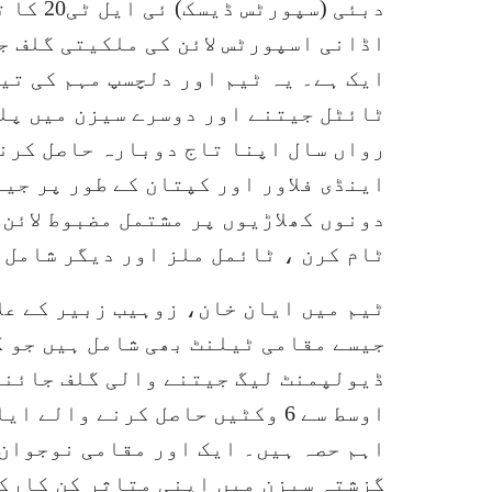
اڈانی اسپورٹس لائن کی ملکیتی گلف ج
ایک ہے۔ یہ ٹیم اور دلچسپ مہم کی تی
ٹائٹل جیتنے اور دوسرے سیزن میں پلے
رواں سال اپنا تاج دوبارہ حاصل کرنے
اینڈی فلاور اور کپتان کے طور پر جی
دونوں کھلاڑیوں پر مشتمل مضبوط لائن 
ٹام کرن ، ٹائمل ملز اور دیگر شامل 
ٹیم میں ایان خان، زوہیب زبیر کے عل
اوسط سے 6 وکٹیں حاصل کرنے وال
اہم حصہ ہیں۔ ایک اور مقامی نوجوان 
گزشتہ سیزن میں اپنی متاثر کن کارکر