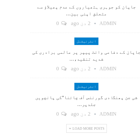
جاپان کو جوہری ہتھیاروں کے عدم پھیلاؤ سے
متعلق اپنی بین…
2 دن ago
0
ADMIN
انٹرنیشنل
اپان کے دفاعی وائٹ پیپر پر عالمی برادری کی
شدید تنقید،…
2 دن ago
0
ADMIN
انٹرنیشنل
شی جن پھنگ: دی گورننس آف چائنا”کی پانچویں
جلدپر…
2 دن ago
0
ADMIN
LOAD MORE POSTS