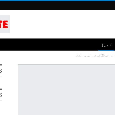
کھیل
ی پر نگاہ
S
S