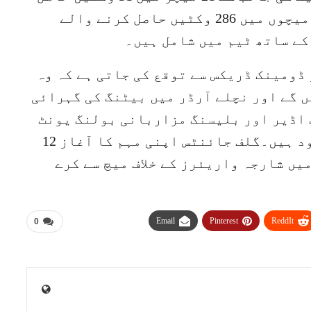
کرنے والے کرس جارڈن 231 ٹی ٹوئنٹی میچوں میں 286 وکٹیں حاصل کرنے والے
کے ساتھ ٹیم میں شامل ہیں۔
 ڈومینک ڈریکس سے توقع کی جاتی ہے کہ وہ
 گے اور نچلے آرڈر میں بیٹنگ کی گہرائی
 اڈیر اور بلیسنگ مزاربانی بولنگ یونٹ
میں مزید لچک پیدا کرنے کے لئے موجود ہیں۔گلف جائنٹس اپنی مہم کا آغاز 12
ں شارجہ واریئرز کے خلاف میچ سے کرے
Email
Pinterest
ReddIt
0