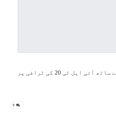
ج
گلف جائنٹس کی مضبوط اسکواڈ کے ساتھ آئی ایل ٹی 20 کی ٹرافی پر
0