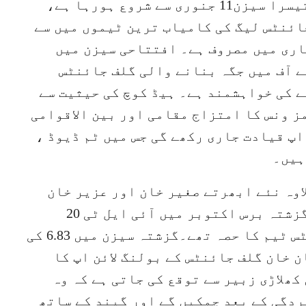
دبئی (سپورٹس ڈیسک) ئی ایل ٹی20 کا تیسرا سیزن11 جنوری سے شروع ہورہا ہے،
ائنٹس لیگ کی کامیاب ترین ٹیموں میں سے
اری میں مصروف ہے۔ افتتاحی سیزن میں
 آف میں جگہ بنانے والی گلف جائنٹس
 کی خواہشمند ہے۔ ہیڈ کوچ کی حیثیت سے
مز ونس کا امتزاج مقامی اور بین الاقوامی
اپ قیادت جاری رکھے گی جس میں ٹم ڈیوڈ ،
ہیں۔
اوہ نئے ابھرتے صغیر خان اور عزیر خان
جیسے مقامی ٹیلنٹ بھی شامل ہیں جو گزشتہ برس اکتوبر میں آئی ایل ٹی 20
ڈیولپمنٹ لیگ جیتنے والی گلف جائنٹس ٹیم کا حصہ تھے۔گزشتہ سیزن میں 6.83 کی
ے ایان خان گلف جائنٹس کے بولنگ لائن اپ کا
کھلاڑی زبیر سے توقع کی جاتی ہے کہ وہ
دگی کے بعد چمکیں گے اور گیند کے ساتھ