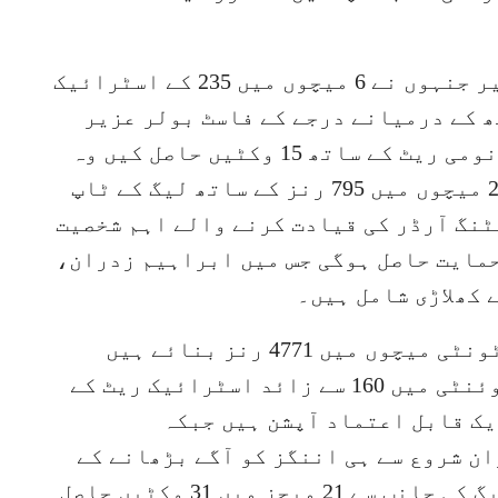
بائیں ہاتھ کے مڈل آرڈر بلے باز صغیر جنہوں نے 6 میچوں میں 235 کے اسٹرائیک
یں ہاتھ کے درمیانے درجے کے فاسٹ بولر عزیر
خان جنہوں نے 6 میچوں میں 5.4 کے اکانومی ریٹ کے ساتھ 15 وکٹیں حاصل کیں وہ
بھی سیزن 3 میں مقامی اسٹارز ہیں۔23 میچوں میں 795 رنز کے ساتھ لیگ کے ٹاپ
نگ آرڈر کی قیادت کرنے والے اہم شخصیت
حمایت حاصل ہوگی جس میں ابراہیم زدران،
 کھلاڑی شامل ہیں۔
نئے کھلاڑی ایڈم لیتھ نے بھی 206 ٹی ٹونٹی میچوں میں 4771 رنز بنائے ہیں
آسٹریلیا کے پاور ہٹر ٹم ڈیوڈ ٹی ٹوئنٹی میں 160 سے زائد اسٹرائیک ریٹ کے
یک قابل اعتماد آپشن ہیں جبکہ
ن شروع سے ہی اننگز کو آگے بڑھانے کے
لئے مستحکم آپشن فراہم کرتے ہیں۔لیگ کی جانب سے 21 میچز میں 31 وکٹیں حاصل