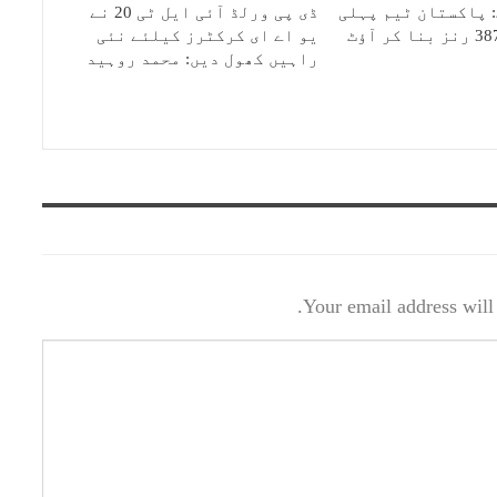
 پاکستان ٹیم پہلی
ڈی پی ورلڈ آئی ایل ٹی 20 نے
یو اے ای کرکٹرز کیلئے نئی
راہیں کھول دیں: محمد روہید
Your email address will 