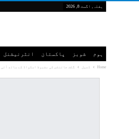
ہفتہ, اگست 8, 2026
ہوم
شوبز
پاکستان
انٹرنیشنل
Home
کھیل
گلف جائنٹس کی مضبوط اسکواڈ کے ساتھ آئی ایل ٹی 20 کی ٹراف