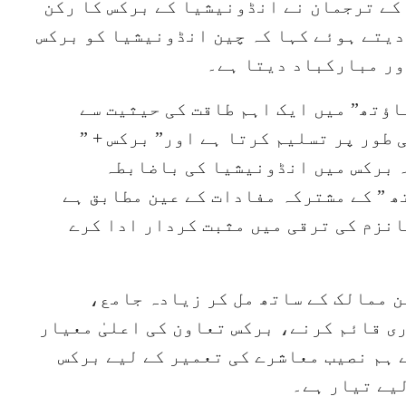
کے ترجمان نے انڈونیشیا کے برکس کا رکن
دیتے ہوئے کہا کہ چین انڈونیشیا کو برکس
اور مبارکباد دیتا ہے۔
ؤتھ” میں ایک اہم طاقت کی حیثیت سے
طور پر تسلیم کرتا ہے اور” برکس + ”
۔ برکس میں انڈونیشیا کی باضابطہ
 ” کے مشترکہ مفادات کے عین مطابق ہے
انزم کی ترقی میں مثبت کردار ادا کرے
 ممالک کے ساتھ مل کر زیادہ جامع،
ی قائم کرنے، برکس تعاون کی اعلیٰ معیار
 ہم نصیب معاشرے کی تعمیر کے لیے برکس
یے تیار ہے۔