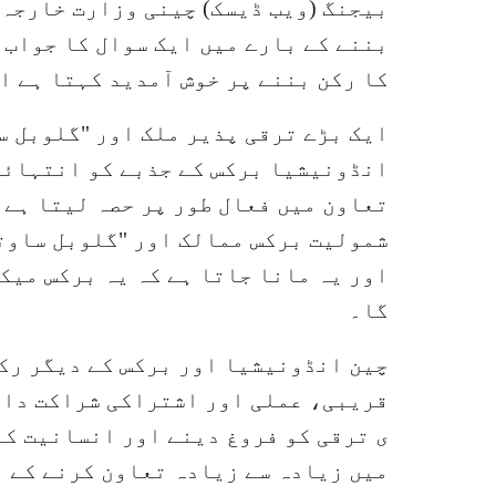
بیجنگ (ویب ڈیسک) چینی وزارت خارجہ 
بننے کے بارے میں ایک سوال کا جواب 
کا رکن بننے پر خوش آمدید کہتا ہے 
ایک بڑے ترقی پذیر ملک اور "گلوبل سا
انڈونیشیا برکس کے جذبے کو انتہائی 
تعاون میں فعال طور پر حصہ لیتا ہے
شمولیت برکس ممالک اور "گلوبل ساوتھ
اور یہ مانا جاتا ہے کہ یہ برکس میک
گا۔
چین انڈونیشیا اور برکس کے دیگر رکن
قریبی، عملی اور اشتراکی شراکت دار
ی ترقی کو فروغ دینے اور انسانیت کے
میں زیادہ سے زیادہ تعاون کرنے کے ل