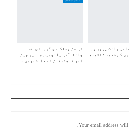
اعی وائٹ پیپر پر
شی جن پھنگ: دی گورننس آف
ی کی شدید تنقید،
چائنا”کی پانچویں جلدپر چین
اور تاجکستان کے دانشوروں…
Your email address will 