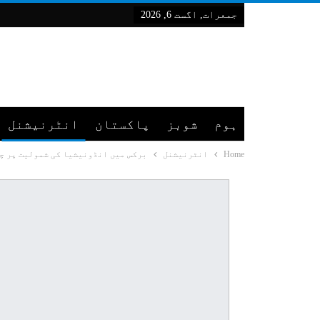
جمعرات, اگست 6, 2026
ہوم
شوبز
پاکستان
انٹرنیشنل
Home
انٹرنیشنل
برکس میں انڈونیشیا کی شمولیت پر چی