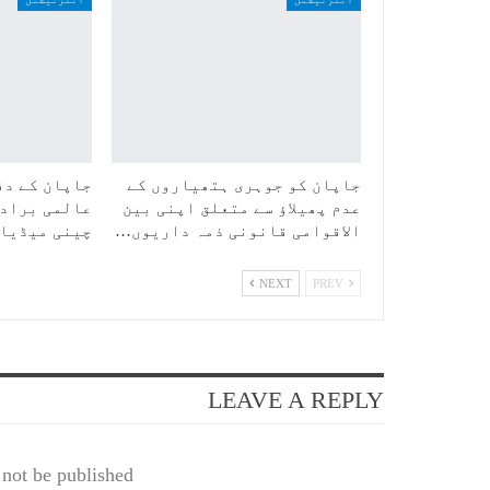
جاپان کو جوہری ہتھیاروں کے
جاپان کے دف
عدم پھیلاؤ سے متعلق اپنی بین
عالمی برادر
الاقوامی قانونی ذمہ داریوں…
چینی میڈیا
NEXT
PREV
LEAVE A REPLY
not be published.