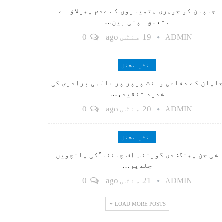
جاپان کو جوہری ہتھیاروں کے عدم پھیلاؤ سے
متعلق اپنی بین…
19 منٹس ago
0
ADMIN
انٹرنیشنل
اپان کے دفاعی وائٹ پیپر پر عالمی برادری کی
شدید تنقید،…
20 منٹس ago
0
ADMIN
انٹرنیشنل
شی جن پھنگ: دی گورننس آف چائنا”کی پانچویں
جلدپر…
21 منٹس ago
0
ADMIN
LOAD MORE POSTS