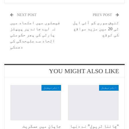
NEXT POST
PREV POST
تنیش سوری کو آئی ایل
فیصلوں میں اعتماد میں
ٹی 20 میں مزید مواقع
نہ لیے جانے پر پیپلز
کی توقع
پارٹی کی پھر حکومتی
اتحاد سے علیحدگی کی
دھمکی
YOU MIGHT ALSO LIKE
انٹرنیشنل
انٹرنیشنل
"چائنا ٹریول” نے دنیا
جاپان میں عسکریت