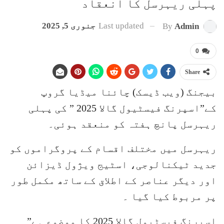
پہلی ریہرسل کا انعقاد
Last updated
جنوری 5, 2025
By
Admin
0
Share
بیجنگ (ویب ڈیسک) چائنا میڈیا گروپ
کے”اسپرنگ فیسٹیول گالا 2025 ” کی پہلی
ریہرسل پانچ ہفتہ کو منعقد ہوئی۔
ریہرسل میں مختلف اقسام کے پروگراموں کو
جدید ٹیکنالوجی، اسٹیج ویژول ڈیزائن
اور دیگر عناصر کے اطلاق کے ساتھ مکمل طور
پر مربوط کیا گیا ۔
اسپرنگ فیسٹیول گالا 2025 کا موضوع ہے”