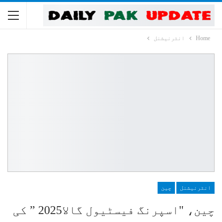
Home
انٹرنیشنل
انٹرنیشنل
چین
چین، "اسپرنگ فیسٹیول گالا2025 ” کی