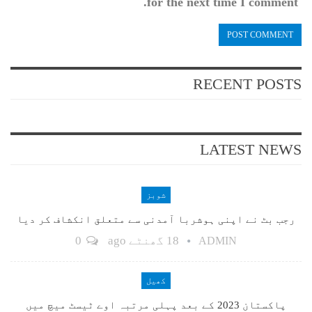
for the next time I comment.
RECENT POSTS
LATEST NEWS
شوبز
رجب بٹ نے اپنی ہوشربا آمدنی سے متعلق انکشاف کر دیا
18 گھنٹے ago
0
ADMIN
کھیل
پاکستان 2023 کے بعد پہلی مرتبہ اوے ٹیسٹ میچ میں