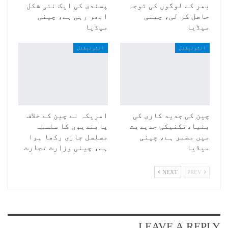
بھر کے لوگوں کی توجہ
پسندی کی ایک نئی شکل
حاصل کر لی، چینی
ابھر رہی ہے، چینی
میڈیا
میڈیا
انٹرنیشنل
انٹرنیشنل
چین کی جدید کاری کی
امریکہ نے چین کے خلاف
بنیادتکنیکی جدیدیت
پابندیوں کا سلسلہ
میں مضمر ہے، چینی
مسلسل جاری رکھا ہوا
میڈیا
ہے، چینی وزارت تجارت
NEXT
PREV
LEAVE A REPLY