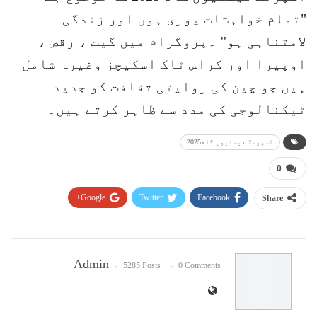
"تمام خواہشات پوری ہوں اور زندگی
لامتناہی ہو” ۔پروگرام میں گیت ، رقص ،
اوپیرا اور کراس ٹاک اسکیچز وغیرہ شامل
ہیں جو چین کی روایتی ثقافت کو جدید
ٹیکنالوجی کی مدد سے ظاہر کرتے ہیں۔
اسپرنگ فیسٹیول گالا2025
0
Google+
Twitter
Facebook
Share
Pinterest
WhatsApp
ReddIt
Email
Admin
5285 Posts
0 Comments