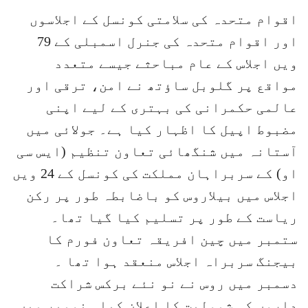
اقوام متحدہ کی سلامتی کونسل کے اجلاسوں
اور اقوام متحدہ کی جنرل اسمبلی کے 79
ویں اجلاس کے عام مباحثے جیسے متعدد
مواقع پر گلوبل ساؤتھ نے امن، ترقی اور
عالمی حکمرانی کی بہتری کے لیے اپنی
مضبوط اپیل کا اظہار کیا ہے۔ جولائی میں
آستانہ میں شنگھائی تعاون تنظیم (ایس سی
او) کے سربراہان مملکت کی کونسل کے 24 ویں
اجلاس میں بیلاروس کو باضابطہ طور پر رکن
ریاست کے طور پر تسلیم کیا گیا تھا۔
ستمبر میں چین افریقہ تعاون فورم کا
بیجنگ سربراہ اجلاس منعقد ہوا تھا ۔
دسمبر میں روس نے نو نئے برکس شراکت
داروں کی شمولیت کا اعلان کیا۔ نومبر میں