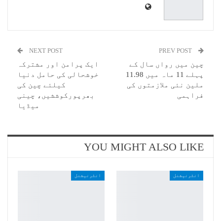
NEXT POST
PREV POST
چین میں رواں سال کے
ایک پرامن اور مشترکہ
پہلے 11 ماہ میں 11.98
خوشحالی کی حامل دنیا
ملین نئی ملازمتوں کی
کیلئے چین کی
فراہمی
بھرپورکوششیں، چینی
میڈیا
YOU MIGHT ALSO LIKE
انٹرنیشنل
انٹرنیشنل