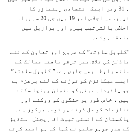
، 31 ویں اپیک اقتصادی رہنماؤں کا
غیررسمی اجلاس اور 19 ویں جی 20 سربراہ
اجلاس بالترتیب پیرو اور برازیل میں
منعقد ہوئے۔
"گلوبل ساؤتھ” کے عروج اور تعاون کے نئے
ماڈلز کی تلاش میں ترقی یافتہ ممالک کے
ساتھ رابطہ بھی جاری ہے۔” گلوبل ساؤتھ”
ایسے میکانزم کو توڑنے کے لئے پرعزم ہے
جو پائیدار ترقی کو نقصان پہنچا سکتے
ہیں ، خاص طور پر جنگوں کو روکنے اور
تنازعات کو حل کرنے پر توجہ مرکوز ہے۔
پاکستان کے انسٹی ٹیوٹ آف ریجنل اسٹڈیز
کے صدر جوہر سلیم نے کہا کہ ہم امید کرتے