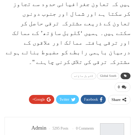
ہیں کہ تعاون جغرافیائی حدود سے تجاوز
کر سکتا ہے اور شمال اور جنوب دونوں
تعاون کے ذریعے مشترکہ ترقی حاصل کر
سکتے ہیں۔ ہمیں ‘گلوبل ساؤتھ’ کے ممالک
اور ترقی یافتہ ممالک اور علاقوں کے
درمیان باہمی رابطے کو مضبوط بناتے ہوئے
مشترکہ ترقی کی تلاش کرنی چاہئے "۔
Global South
گلوبل ساؤتھ
0
Google+
Twitter
Facebook
Share
Pinterest
WhatsApp
ReddIt
Email
Admin
5295 Posts
0 Comments