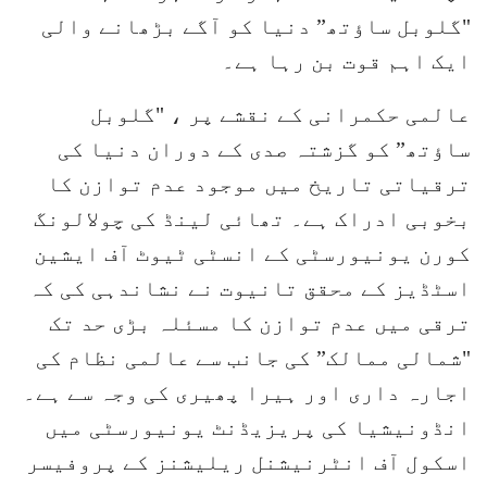
"گلوبل ساؤتھ” دنیا کو آگے بڑھانے والی
ایک اہم قوت بن رہا ہے۔
عالمی حکمرانی کے نقشے پر ، "گلوبل
ساؤتھ” کو گزشتہ صدی کے دوران دنیا کی
ترقیاتی تاریخ میں موجود عدم توازن کا
بخوبی ادراک ہے۔ تھائی لینڈ کی چولالونگ
کورن یونیورسٹی کے انسٹی ٹیوٹ آف ایشین
اسٹڈیز کے محقق تانیوت نے نشاندہی کی کہ
ترقی میں عدم توازن کا مسئلہ بڑی حد تک
"شمالی ممالک” کی جانب سے عالمی نظام کی
اجارہ داری اور ہیرا پھیری کی وجہ سے ہے۔
انڈونیشیا کی پریزیڈنٹ یونیورسٹی میں
اسکول آف انٹرنیشنل ریلیشنز کے پروفیسر