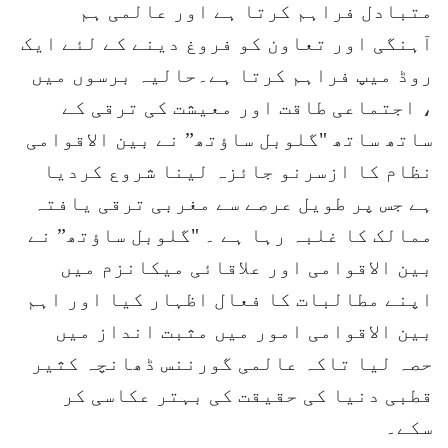
متبادل فراہم کرتا ہے اور عالمی ہم
آہنگی اور تعاون کو فروغ دینے کے لئے ایک
روڈ میپ فراہم کرتا ہے۔حالیہ برسوں میں
، اجتماعی طاقت اور معیشت کی ترقی کے
ساتھ ساتھ "گلوبل ساؤتھ” نے بین الاقوامی
نظام کا ازسرنو جائزہ لینا شروع کردیا
ہے جس پر طویل عرصے سے مغربی ترقی یافتہ
ممالک کا غلبہ رہا ہے ۔ "گلوبل ساؤتھ” نے
بین الاقوامی اور علاقائی میکانزم میں
اپنے مطالبات کا فعال اظہار کیا اور اہم
بین الاقوامی امور میں مثبت انداز میں
حصہ لیا تاکہ عالمی گورننس ڈھانچہ کثیر
قطبی دنیا کی حقیقت کی بہتر عکاسی کر
سکے۔