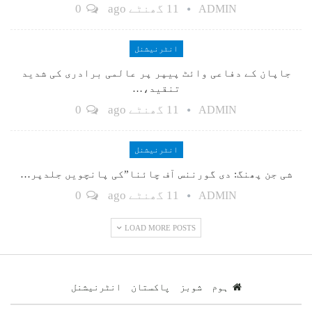
11 گھنٹے ago
0
ADMIN
انٹرنیشنل
جاپان کے دفاعی وائٹ پیپر پر عالمی برادری کی شدید
تنقید،…
11 گھنٹے ago
0
ADMIN
انٹرنیشنل
شی جن پھنگ: دی گورننس آف چائنا”کی پانچویں جلدپر…
11 گھنٹے ago
0
ADMIN
LOAD MORE POSTS
ہوم
شوبز
پاکستان
انٹرنیشنل