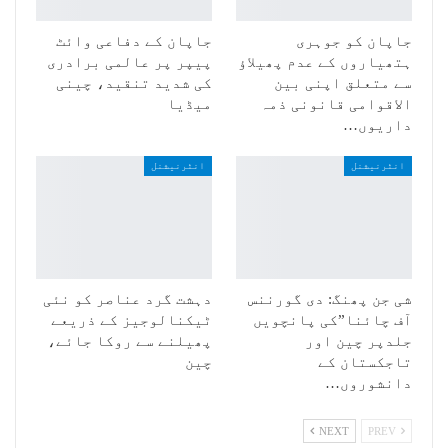
جاپان کو جوہری
جاپان کے دفاعی وائٹ
ہتھیاروں کے عدم پھیلاؤ
پیپر پر عالمی برادری
سے متعلق اپنی بین
کی شدید تنقید، چینی
الاقوامی قانونی ذمہ
میڈیا
داریوں…
انٹرنیشنل
انٹرنیشنل
شی جن پھنگ: دی گورننس
دہشت گرد عناصر کو نئی
آف چائنا”کی پانچویں
ٹیکنالوجیز کے ذریعے
جلدپر چین اور
پھیلنے سے روکا جائے،
تاجکستان کے
چین
دانشوروں…
NEXT
PREV