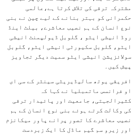
مشترکہ ترقی کی تلاش کرتا ہے،عالمی
حکمرانی کو بہتر بنانے کے لیے چین نے بنی
نوع انسان کے ہم نصیب معاشرے، بیلٹ اینڈ
روڈ انیشی ایٹو ، گلوبل ڈیولپمنٹ انیشی
ایٹو، گلوبل سکیورٹی انیشی ایٹو، گلوبل
سولائزیشن انیشی ایٹو سمیت دیگر تجاویز
پیش کیں۔
افریقی یوتھ سالیڈیریٹی سینٹر کے سی ای
او فرانسس ماتمبلیا نے کہا کہ
کثیرالجہتی، جامعیت اور پائیدار ترقی
کی وکالت کرتے ہوئے بنی نوع انسان کے ہم
نصیب معاشرے کا تصور پرانے پاور میکانزم
اور زیرو سم گیم ماڈل کا ایک زبردست