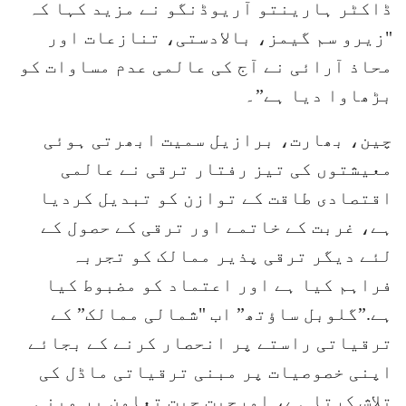
ڈاکٹر ہارینتو آریوڈنگو نے مزید کہا کہ
"زیرو سم گیمز، بالادستی، تنازعات اور
محاذ آرائی نے آج کی عالمی عدم مساوات کو
بڑھاوا دیا ہے”۔
چین، بھارت، برازیل سمیت ابھرتی ہوئی
معیشتوں کی تیز رفتار ترقی نے عالمی
اقتصادی طاقت کے توازن کو تبدیل کردیا
ہے، غربت کے خاتمے اور ترقی کے حصول کے
لئے دیگر ترقی پذیر ممالک کو تجربہ
فراہم کیا ہے اور اعتماد کو مضبوط کیا
ہے.”گلوبل ساؤتھ” اب "شمالی ممالک” کے
ترقیاتی راستے پر انحصار کرنے کے بجائے
اپنی خصوصیات پر مبنی ترقیاتی ماڈل کی
تلاش کرتا ہے، اورجیت جیت تعاون پر مبنی