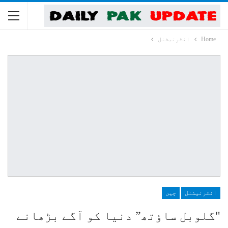
Home
انٹرنیشنل
انٹرنیشنل
چین
"گلوبل ساؤتھ” دنیا کو آگے بڑھانے