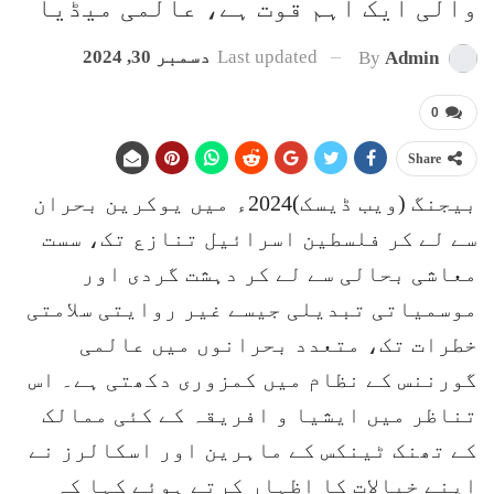
والی ایک اہم قوت ہے، عالمی میڈیا
Last updated
دسمبر 30, 2024
By
Admin
0
Share
بیجنگ (ویب ڈیسک)2024ء میں یوکرین بحران
سے لے کر فلسطین اسرائیل تنازع تک، سست
معاشی بحالی سے لے کر دہشت گردی اور
موسمیاتی تبدیلی جیسے غیر روایتی سلامتی
خطرات تک، متعدد بحرانوں میں عالمی
گورننس کے نظام میں کمزوری دکھتی ہے۔ اس
تناظر میں ایشیا و افریقہ کے کئی ممالک
کے تھنک ٹینکس کے ماہرین اور اسکالرز نے
اپنے خیالات کا اظہار کرتے ہوئے کہا کہ