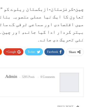
چین-کرغزستان-ازبکستان ریلوے کو "ب
تعاون کا ایک نیا عملی منصوبہ بنانے
میں اقتصادی اور سماجی ترقی کے سات
بہتر کردار ادا کیا جائے، اور چین۔
نئی تحریک دی جائے۔
Google+
Twitter
Facebook
Share
Admin
5295 Posts
0 Comments
PREV POST