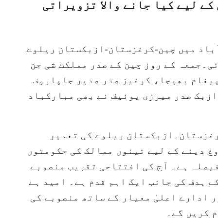
کے لیے کیا جانے والا تزویراتی
آباد میں چین-کرغزستان-ازبکستان ریلوے
ی۔جمعہ کے روز چین کے صدر مملکت شی جن
پیغام بھیجا، کرغیز صدر صدیر جاپاروف
ازبک صدر میرزی یوئیف نے بھی مبارکباد
رغزستان۔ازبکستان ریلوے کی تعمیر
غ دینے کے لیے تینوں ممالک کی حکومتوں
فیصلہ ہے۔ آج کی افتتاحی تقریب منصوبے
ے ہدف کی جانب ایک اہم قدم ہے۔ امید ہے
 ادارے اعلیٰ معیار کے ساتھ منصوبے کی
م کریں گے۔