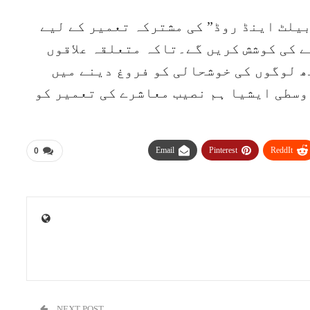
یلٹ اینڈ روڈ” کی مشترکہ تعمیر کے لیے
 کی کوشش کریں گے۔تاکہ متعلقہ علاقوں
ھ لوگوں کی خوشحالی کو فروغ دینے میں
وسطی ایشیا ہم نصیب معاشرے کی تعمیر کو
Email
Pinterest
ReddIt
0
NEXT POST