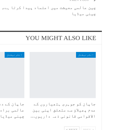
چین عالمی معیشت میں اعتماد پیدا کرتا ہے،
چینی میڈیا
YOU MIGHT ALSO LIKE
انٹرنیشنل
انٹرنیشنل
جاپان کو جوہری ہتھیاروں کے
جاپان کے دف
عدم پھیلاؤ سے متعلق اپنی بین
عالمی برادر
الاقوامی قانونی ذمہ داریوں…
چینی میڈیا