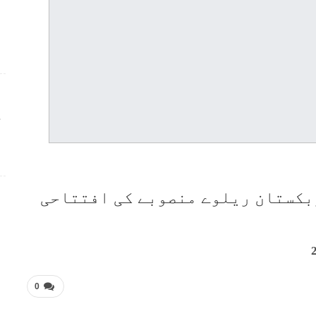
ج
بکستان ریلوے منصوبے کی افتتاحی
0