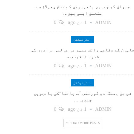
جاپان کو جوہری ہتھیاروں کے عدم پھیلاؤ سے
متعلق اپنی بین…
1 دن ago
0
ADMIN
انٹرنیشنل
اپان کے دفاعی وائٹ پیپر پر عالمی برادری کی
شدید تنقید،…
1 دن ago
0
ADMIN
انٹرنیشنل
شی جن پھنگ: دی گورننس آف چائنا”کی پانچویں
جلدپر…
1 دن ago
0
ADMIN
LOAD MORE POSTS