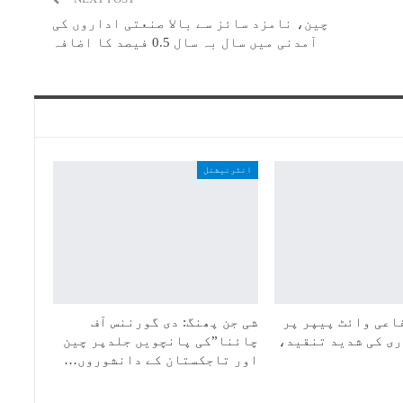
چین، نامزد سائز سے بالا صنعتی اداروں کی
آمدنی میں سال بہ سال 0.5 فیصد کا اضافہ
انٹرنیشنل
اعی وائٹ پیپر پر
شی جن پھنگ: دی گورننس آف
ی کی شدید تنقید،
چائنا”کی پانچویں جلدپر چین
اور تاجکستان کے دانشوروں…