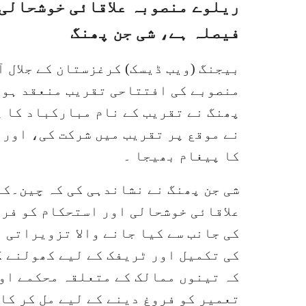
ریلوے منصوبہ علاقائی خوشحالی 
فیصلہ ہے، شی جن پھنگ
بیجنگ (ویب ڈیسک) کرغزستان کے جلال 
منصوبے کی افتتاحی تقریب منعقد ہوئ
پھنگ نے تقریب کے نام مبارکباد کا 
نے موقع پر تقریب میں شرکت کی، اور 
کا پیغام بھیجا ۔
شی جن پھنگ نے نشاندہی کی کہ چین۔ک
علاقائی خوشحالی اور استحکام کو فرو
کی جانب سے کیا جانے والا تزویراتی 
کی تکمیل اور ٹریفک کے لیے کھولنے ک
کہ تینوں ممالک کے متعلقہ محکمے اور
تعمیر کو فروغ دینے کے لیے مل کر کا