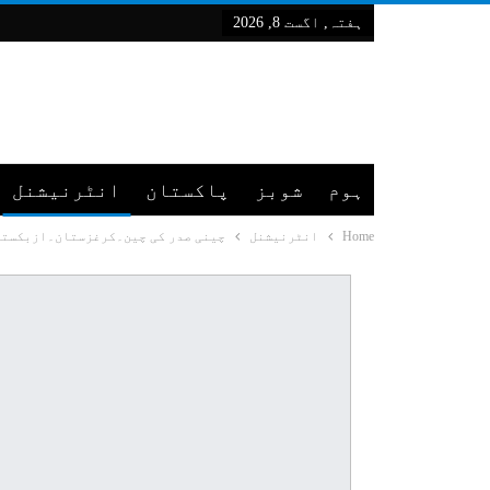
ہفتہ, اگست 8, 2026
ہوم
شوبز
پاکستان
انٹرنیشنل
Home
انٹرنیشنل
چینی صدر کی چین۔کرغزستان۔ازبکستان