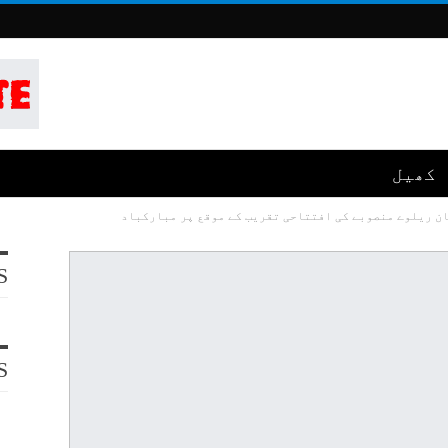
کھیل
 ریلوے منصوبے کی افتتاحی تقریب کے موقع پر مبارکباد
S
S