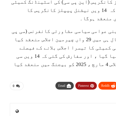
ں نیشنل پیپلز کانگریس (این پی سی) کی اسٹینڈنگ کمیٹی
کے 13 ویں اجلاس میں یہ اعلان کیا گیا کہ 14 ویں نیشنل پیپلز کانگریس کا
ینی عوامی سیاسی مشاورتی کانفرنس (سی پی
پی سی سی) کی 14 ویں قومی کمیٹی نے حال ہی میں 29 واں چیرمین اجلاس منعقد کیا
ی سی قومی کمیٹی کا تیسرا اجلاس بلانے کے فیصلے
(مسودے) پر غور و خوض کے بعد منظور کیا گیا ، اور سفارش کی گئی کہ 14 ویں سی
پی پی سی سی قومی کمیٹی کا تیسرا اجلاس 4 مارچ ، 2025 کو بیجنگ میں منعقد کیا
Email
Pinterest
ReddIt
0