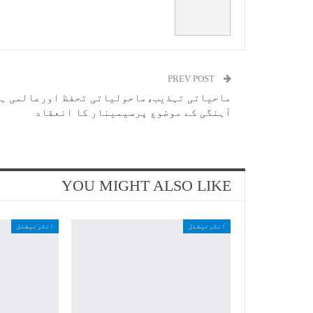
PREV POST
ماحیاتی تہذیب،ماحولیاتی تحفظ اورعالمی ہ
آہنگی کے موضوع پرسیمینار کا انعقاد
YOU MIGHT ALSO LIKE
انٹرنیشنل
انٹرنیشنل