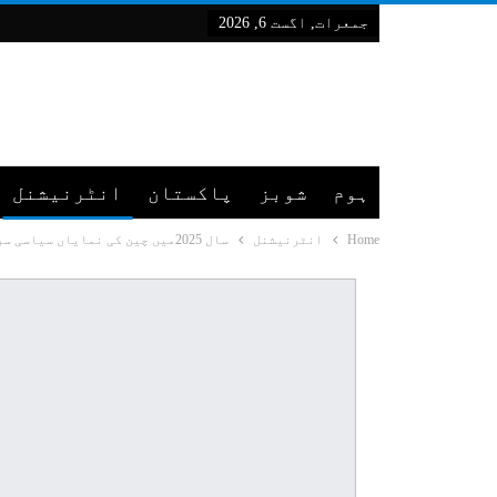
جمعرات, اگست 6, 2026
ہوم
شوبز
پاکستان
انٹرنیشنل
Home
انٹرنیشنل
سال 2025میں چین کی نمایاں سیاسی سرگرمی "دو اجلاسوں” کے حوالے سے اہم فیصلے