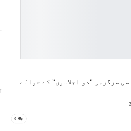
ر
 سیاسی سرگرمی "دو اجلاسوں” کے حوالے
ا
0