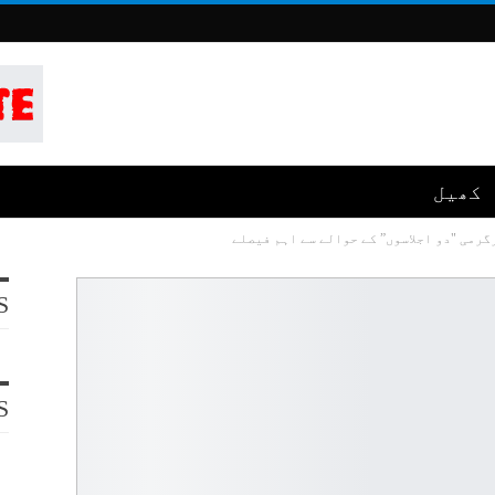
کھیل
S
S