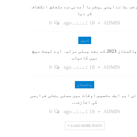
جب بٹ نے اپنی ہوشربا آمدنی سے متعلق انکشاف
کر دیا
18 گھنٹے ago
0
ADMIN
کھیل
پاکستان 2023 کے بعد پہلی مرتبہ اوے ٹیسٹ میچ
میں کامیاب
18 گھنٹے ago
0
ADMIN
پاکستان
ٓئی ایم ایف مخصوص اوقات میں سستی بجلی فراہمی
کی اجازت…
18 گھنٹے ago
0
ADMIN
LOAD MORE POSTS