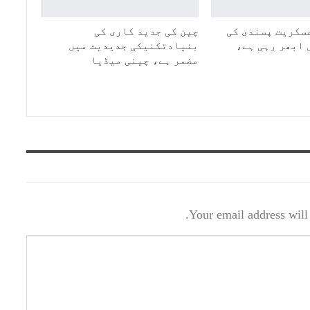
سکریت پسندی کی
چین کی جدید کاری کی
 ابھر رہی ہے،
بنیادتکنیکی جدیدیت میں
مضمر ہے، چینی میڈیا
Your email address will 