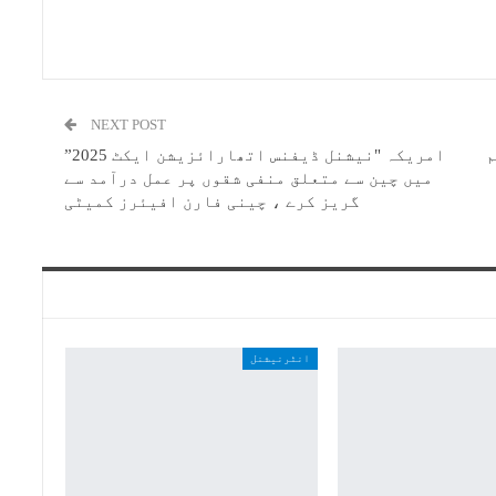
NEXT POST
م
امریکہ "نیشنل ڈیفنس اتھارائزیشن ایکٹ 2025”
میں چین سے متعلق منفی شقوں پر عمل درآمد سے
گریز کرے ، چینی فارن افیئرز کمیٹی
انٹرنیشنل