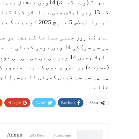
بیجنگ (ویب ڈیسک) 14وی
تیسرا اجلاس 5 مارچ 2025 کو بیجنگ میں منعقد ہوگا۔
بدھ کے روز چینی میڈ یا کے مطا بق چ
۔اجلاس میں 14 ویں سی پی پی س
جائے۔
Google+
Twitter
Facebook
Share
Admin
5285 Posts
0 Comments