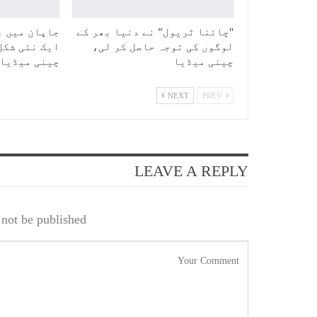
"چائنا ٹریول” نے دنیا بھر کے
جاپان میں ع
لوگوں کی توجہ حاصل کر لی،
ایک نئی شکل
چینی میڈیا
چینی میڈیا
NEXT
PREV
LEAVE A REPLY
not be published.