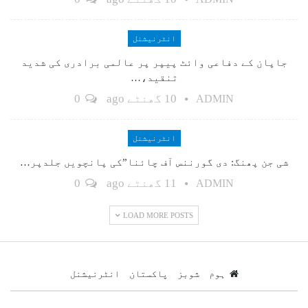
انٹرنیشنل
جاپان کے دفاعی وائٹ پیپر پر عالمی برادری کی شدید
تنقید،…
10 گھنٹے ago
0
ADMIN
انٹرنیشنل
شی جن پھنگ: دی گورننس آف چائنا”کی پانچویں جلدپر…
11 گھنٹے ago
0
ADMIN
LOAD MORE POSTS
ہوم
شوبز
پاکستان
انٹرنیشنل