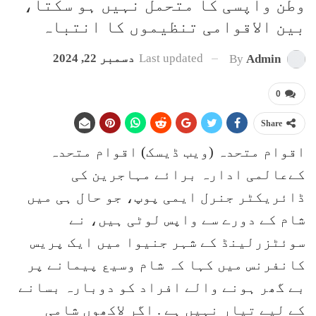
وطن واپسی کا متحمل نہیں ہو سکتا،
بین الاقوامی تنظیموں کا انتباہ
Last updated
دسمبر 22, 2024
By
Admin
0
Share
اقوام متحدہ (ویب ڈیسک) اقوام متحدہ
کےعالمی ادارہ برائے مہاجرین کی
ڈائریکٹر جنرل ایمی پوپ، جو حال ہی میں
شام کے دورے سے واپس لوٹی ہیں، نے
سوئٹزرلینڈ کے شہر جنیوا میں ایک پریس
کانفرنس میں کہا کہ شام وسیع پیمانے پر
بے گھر ہونے والے افراد کو دوبارہ بسانے
کے لیے تیار نہیں ہے . اگر لاکھوں شامی