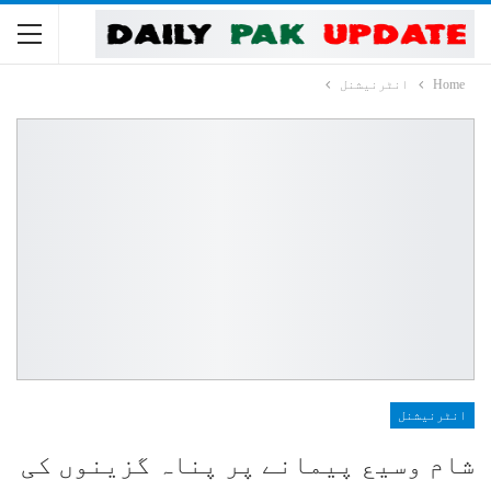
Home
انٹرنیشنل
انٹرنیشنل
شام وسیع پیمانے پر پناہ گزینوں کی