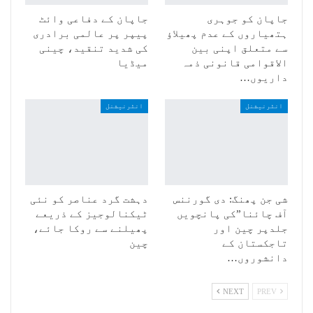
جاپان کو جوہری
جاپان کے دفاعی وائٹ
ہتھیاروں کے عدم پھیلاؤ
پیپر پر عالمی برادری
سے متعلق اپنی بین
کی شدید تنقید، چینی
الاقوامی قانونی ذمہ
میڈیا
داریوں…
انٹرنیشنل
انٹرنیشنل
شی جن پھنگ: دی گورننس
دہشت گرد عناصر کو نئی
آف چائنا”کی پانچویں
ٹیکنالوجیز کے ذریعے
جلدپر چین اور
پھیلنے سے روکا جائے،
تاجکستان کے
چین
دانشوروں…
NEXT
PREV