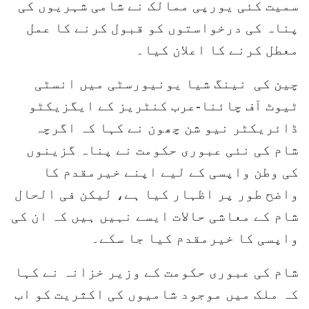
سمیت کئی یورپی ممالک نے شامی شہریوں کی
پناہ کی درخواستوں کو قبول کرنے کا عمل
معطل کرنے کا اعلان کیا۔
چین کی نینگ شیا یونیورسٹی میں انسٹی
ٹیوٹ آف چائنا-عرب کنٹریز کے ایگزیکٹو
ڈائریکٹر نیو شن چھون نے کہا کہ اگرچہ
شام کی نئی عبوری حکومت نے پناہ گزینوں
کی وطن واپسی کے لیے اپنے خیرمقدم کا
واضح طور پر اظہار کیا ہے، لیکن فی الحال
شام کے معاشی حالات ایسے نہیں ہیں کہ ان کی
واپسی کا خیرمقدم کیا جا سکے۔
شام کی عبوری حکومت کے وزیر خزانہ نے کہا
کہ ملک میں موجود شامیوں کی اکثریت کو اب