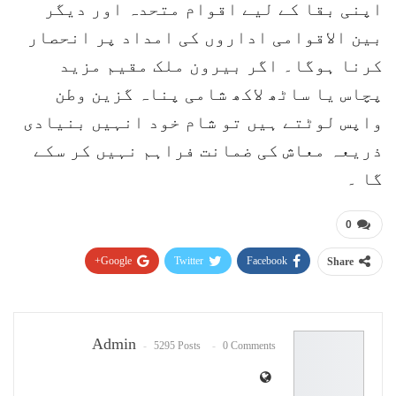
اپنی بقا کے لیے اقوام متحدہ اور دیگر
بین الاقوامی اداروں کی امداد پر انحصار
کرنا ہوگا۔ اگر بیرون ملک مقیم مزید
پچاس یا ساٹھ لاکھ شامی پناہ گزین وطن
واپس لوٹتے ہیں تو شام خود انہیں بنیادی
ذریعہ معاش کی ضمانت فراہم نہیں کر سکے
گا ۔
0
Google+
Twitter
Facebook
Share
Pinterest
WhatsApp
ReddIt
Email
Admin
5295 Posts
0 Comments