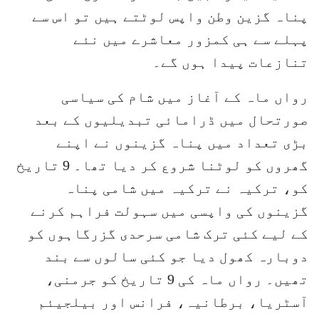
پناہ گزین وطن واپس لوٹتے ہیں تو اس سے
پہلے سے ہی کمزور معاشرے میں نئے
تنازعات پیدا ہوں گے۔
رواں ماہ کے آغاز میں شام کی سیاسی
صورتحال میں ڈرامائی تبدیلیوں کے بعد
بڑی تعداد میں پناہ گزینوں نے اپنے
گھروں کو لوٹنا شروع کر دیا تھا۔ 9 تاریخ
کو، ترکیہ نے ترکیہ میں شامی پناہ
گزینوں کی واپسی میں سہولت فراہم کرنے
کے لیے کئی ترک شامی سرحدی گزرگاہوں کو
دوبارہ کھول دیا جو کئی سالوں سے بند
تھیں۔ رواں ماہ کی 9 تاریخ کو جرمنی،
آسٹریا، برطانیہ، فرانس اور بیلجیئم