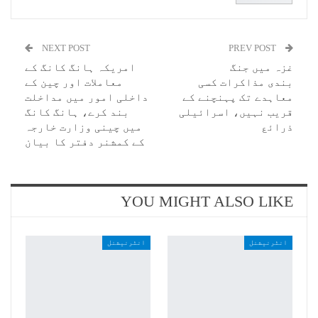
NEXT POST
PREV POST
غزہ میں جنگ
امریکہ ہانگ کانگ کے
بندی مذاکرات کسی
معاملات اور چین کے
معاہدے تک پہنچنے کے
داخلی امور میں مداخلت
قریب نہیں، اسرائیلی
بند کرے، ہانگ کانگ
ذرائع
میں چینی وزارت خارجہ
کے کمشنر دفتر کا بیان
YOU MIGHT ALSO LIKE
انٹرنیشنل
انٹرنیشنل