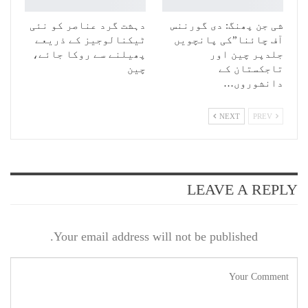
شی جن پھنگ: دی گورننس
دہشت گرد عناصر کو نئی
آف چائنا”کی پانچویں
ٹیکنالوجیز کے ذریعے
جلدپر چین اور
پھیلنے سے روکا جائے،
تاجکستان کے
چین
دانشوروں…
NEXT
PREV
LEAVE A REPLY
Your email address will not be published.