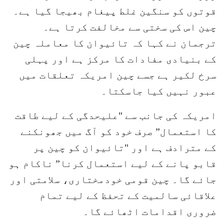
قوتوں کو سنگین غلط پیغام بھیجا گیا ہے۔
چین اس کی سختی سے مخالفت کرتا ہے۔
ترجمان نے کہا کہ تائیوان کا معاملہ چین
کے بنیادی مفادات کا مرکز ہے اور پہلی
سرخ لکیر ہے جسے چین امریکہ تعلقات میں
عبور نہیں کیا جاسکتا۔
امریکہ کی جانب سے "علیحدگی کے لیے طاقت
کا استعمال” صرف خود کو آگ میں جھونکنے
کے مترادف ہے اور "تائیوان کو چین پر
قابو پانے کے لیے استعمال کرنا” ناکام ہو
جائے گا۔ چین قومی خودمختاری، سلامتی اور
علاقائی سالمیت کے تحفظ کے لیے تمام
ضروری اقدامات اٹھائے گا۔