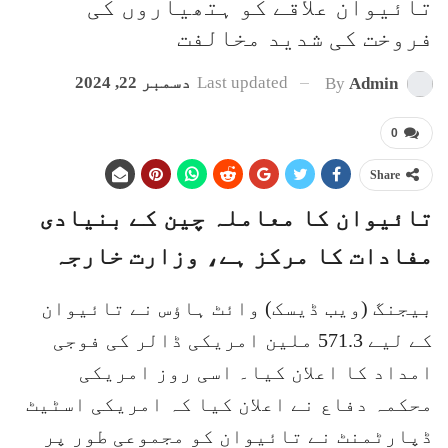
تائیوان علاقے کو ہتھیاروں کی
فروخت کی شدید مخالفت
Last updated
دسمبر 22, 2024
By
Admin
0
Share
تائیوان کا معاملہ چین کے بنیادی
مفادات کا مرکز ہے، وزارت خارجہ
بیجنگ (ویب ڈیسک) وائٹ ہاؤس نے تائیوان
کے لیے 571.3 ملین امریکی ڈالر کی فوجی
امداد کا اعلان کیا۔ اسی روز امریکی
محکمہ دفاع نے اعلان کیا کہ امریکی اسٹیٹ
ڈپارٹمنٹ نے تائیوان کو مجموعی طور پر