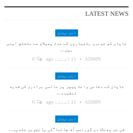
LATEST NEWS
انٹرنیشنل
جاپان کو جوہری ہتھیاروں کے عدم پھیلاؤ سے متعلق اپنی
بین…
11 گھنٹے ago
0
ADMIN
انٹرنیشنل
جاپان کے دفاعی وائٹ پیپر پر عالمی برادری کی شدید
تنقید،…
11 گھنٹے ago
0
ADMIN
انٹرنیشنل
شی جن پھنگ: دی گورننس آف چائنا”کی پانچویں جلدپر…