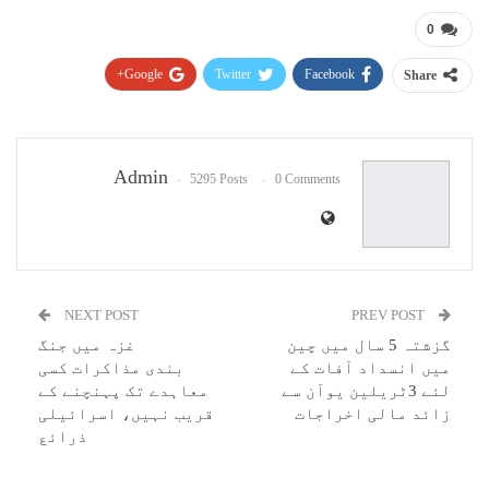
0
Google+
Twitter
Facebook
Share
Pinterest
WhatsApp
ReddIt
Email
Admin
5295 Posts
0 Comments
NEXT POST
PREV POST
گزشتہ 5 سال میں چین
غزہ میں جنگ
میں انسداد آفات کے
بندی مذاکرات کسی
لئے 3ٹریلین یوآن سے
معاہدے تک پہنچنے کے
زائد مالی اخراجات
قریب نہیں، اسرائیلی
ذرائع