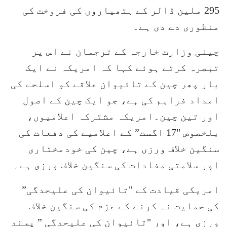
295 ملین ڈالر کے ہتھیاروں کی فروخت کی
منظوری دے دی ہے۔
چینی وزارت خارجہ کے ترجمان نے اس پر
تبصرہ کرتے ہوئے کہا کہ امریکہ نے ایک
بار پھر چین کے تائیوان علاقے کو اسلحے کی
امداد فراہم کی ہے، جو ایک چین کے اصول
اور تین چین۔امریکہ مشترکہ اعلامیوں،
بلخصوص "17 اگست” کے اعلامیے کی دفعات کی
سنگین خلاف ورزی ہے، چین کی خودمختاری
اور سلامتی مفادات کی سنگین خلاف ورزی ہے۔
امریکی قیادت کے "تائیوان کی علیحدگی”
کی حمایت نہ کرنے کے عزم کی سنگین خلاف
ورزی ہے، اور "تائیوان کی علیحدگی ” پسند