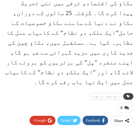
مکاؤ کی اقتصادی ترقی میں نئی ​​تحریک
پیدا کرے گا۔ گزشتہ 25 سالوں کے دوران،
مکاؤ نے دنیا کے سامنے مکاؤ خصوصیات کے
حامل”ایک ملک، دو نظام” کے کامیاب عمل کا
مظاہرہ کیا ہے۔ مستقبل میں، مکاؤ چین کی
جدید کاری میں مزید گہرائی سے ضم ہو گا،
اپنے منفرد "پل” کی برتریوں کو بروئے کار
لائے گا، اور "ایک ملک، دو نظام” کے کامیاب
عمل میں ایک نیا باب رقم کرے گا۔
ایک ملک، دو نظام
0
Google+
Twitter
Facebook
Share
Pinterest
WhatsApp
ReddIt