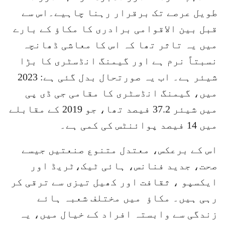
طویل عرصے تک برقرار رہنا چاہیے۔اس سے
قبل بین الاقوامی برادری کا مکاؤ کے بارے
میں یہ تاثر تھا کہ اس کا معاشی ڈھانچہ
نسبتاً نرم ہے اور گیمنگ انڈسٹری کا بڑا
شیئر ہے۔ اب یہ صورتحال بدل گئی ہے: 2023
میں، گیمنگ انڈسٹری کا مقامی جی ڈی پی
میں شیئر 37.2 فیصد تھا، جو 2019 کے مقابلے
میں 14 فیصد پوائنٹس کی کمی ہے۔
اس کے برعکس، معتدل متنوع صنعتیں جیسے
صحت، جدید فنانس، ہائی ٹیک،ٹریڈ اور
ایکسپو ، ثقافت اور کھیل تیزی سے ترقی کر
رہی ہیں۔ مکاؤ میں مختلف شعبہ ہائے
زندگی سے وابستہ افراد کے خیال میں، یہ