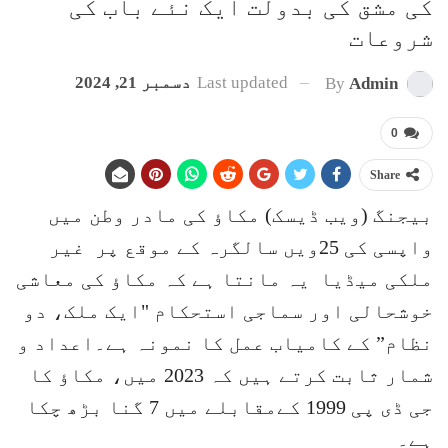
کی مشق کی بدولت ایک نئے باب کی
شروعات
Last updated
دسمبر 21, 2024
By
Admin
0
Share
بیجنگ (ویب ڈیسک) مکاؤ کی مادر وطن میں
واپسی کی 25ویں سالگرہ کے موقع پر غیر
ملکی میڈیا یہ مانتا ہے کہ مکاؤ کی معاشی
خوشحالی اور سماجی استحکام "ایک ملک، دو
نظام” کے کامیاب عمل کا نمونہ ہے۔اعداد و
شمار ثابت کرتے ہیں کہ 2023 میں، مکاؤ کا
جی ڈی پی 1999 کےمقابلے میں 7 گنا بڑھ چکا
ہے۔