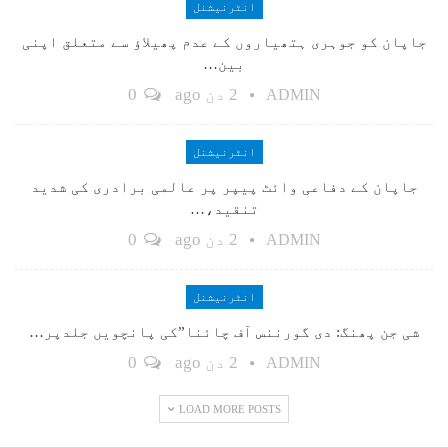
انٹرنیشنل
جاپان کو جوہری ہتھیاروں کے عدم پھیلاؤ سے متعلق اپنی
بین…
2 دن ago
0
ADMIN
انٹرنیشنل
جاپان کے دفاعی وائٹ پیپر پر عالمی برادری کی شدید
تنقید،…
2 دن ago
0
ADMIN
انٹرنیشنل
شی جن پھنگ: دی گورننس آف چائنا”کی پانچویں جلدپر…
2 دن ago
0
ADMIN
LOAD MORE POSTS