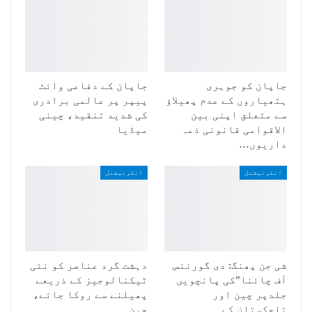
جاپان کو جوہری
جاپان کے دفاعی وائٹ
ہتھیاروں کے عدم پھیلاؤ
پیپر پر عالمی برادری
سے متعلق اپنی بین
کی شدید تنقید، چینی
الاقوامی قانونی ذمہ
میڈیا
داریوں…
انٹرنیشنل
انٹرنیشنل
شی جن پھنگ: دی گورننس
دہشت گرد عناصر کو نئی
آف چائنا”کی پانچویں
ٹیکنالوجیز کے ذریعے
جلدپر چین اور
پھیلنے سے روکا جائے،
تاجکستان کے
چین