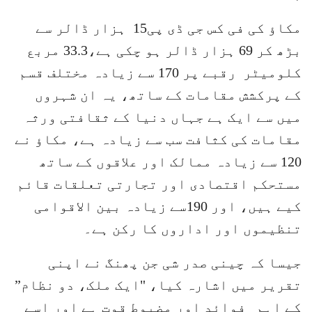
مکاؤ کی فی کس جی ڈی پی15 ہزار ڈالر سے
بڑھ کر 69 ہزار ڈالر ہو چکی ہے،33.3 مربع
کلومیٹر رقبے پر 170 سے زیادہ مختلف قسم
کے پرکشش مقامات کے ساتھ، یہ ان شہروں
میں سے ایک ہے جہاں دنیا کے ثقافتی ورثہ
مقامات کی کثافت سب سے زیادہ ہے، مکاؤ نے
120 سے زیادہ ممالک اور علاقوں کے ساتھ
مستحکم اقتصادی اور تجارتی تعلقات قائم
کیے ہیں، اور 190سے زیادہ بین الاقوامی
تنظیموں اور اداروں کا رکن ہے۔
جیسا کہ چینی صدر شی جن پھنگ نے اپنی
تقریر میں اشارہ کیا، "ایک ملک، دو نظام”
کے اہم فوائد اور مضبوط قوت ہے اور اسے