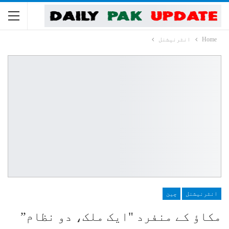
Home
انٹرنیشنل
انٹرنیشنل
چین
مکاؤ کے منفرد "ایک ملک، دو نظام”