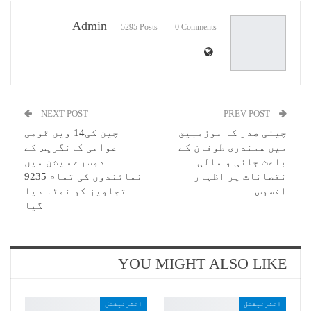
Email
Admin
5295 Posts
0 Comments
NEXT POST
PREV POST
چینی صدر کا موزمبیق
چین کی14 ویں قومی
میں سمندری طوفان کے
عوامی کانگریس کے
باعث جانی و مالی
دوسرے سیشن میں
نقصانات پر اظہار
نمائندوں کی تمام 9235
افسوس
تجاویز کو نمٹا دیا
گیا
YOU MIGHT ALSO LIKE
انٹرنیشنل
انٹرنیشنل