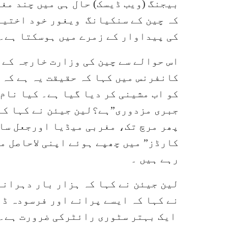
بیجنگ (ویب ڈیسک) حال ہی میں چند مغر
کہ چین کے سنکیانگ ویغور خود اختیار
کی پیداوار کے زمرے میں ہوسکتا ہے۔
اس حوالے سے چین کی وزارت خارجہ کے 
کانفرنس میں کہا کہ حقیقت یہ ہے کہ 
کو اب مشینی کر دیا گیا ہے۔ کیا نام 
جبری مزدوری”ہے؟لین جیئن نے کہا کہ 
پھر مرچ تک، مغربی میڈیا اورجعل سازی
کارڈز” میں چھپے ہوئے اپنی لاحاصل م
رہے ہیں ۔
لین جیئن نے کہا کہ ہزار بار دہرانے
نے کہا کہ ایسے پرانے اور فرسودہ ڈرا
ایک بہتر سٹوری رائٹرکی ضرورت ہے۔