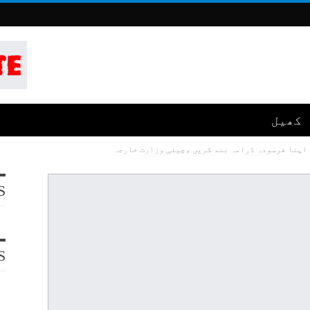
کھیل
 اپنا فرسودہ ڈرامہ بند کریں ،چینی وزارت خارجہ
S
S