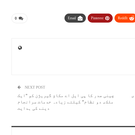
Email
Pinterest
ReddIt
0
NEXT POST
ی
چینی صدر کا پی ایل اے مکاؤ گیریژن کو "ایک
ملک، دو نظام” کیلئے زیادہ خدمات سرانجام
دینے کی ہدایت