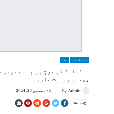
انٹرنیشنل
چین
سنکیانگ کی مرچ پر چند مغربی م
،چینی وزارت خارجہ
On
دسمبر 20, 2024
By
Admin
Share