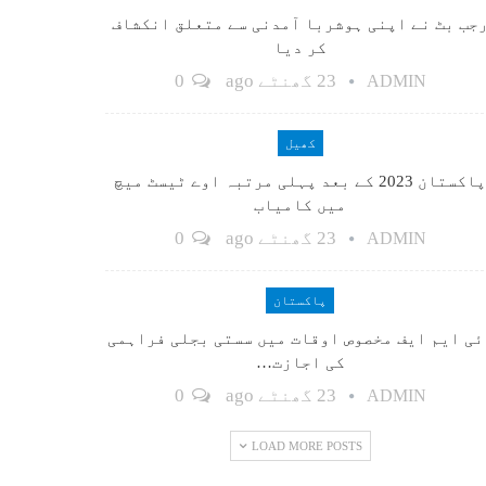
جب بٹ نے اپنی ہوشربا آمدنی سے متعلق انکشاف
کر دیا
23 گھنٹے ago
0
ADMIN
کھیل
پاکستان 2023 کے بعد پہلی مرتبہ اوے ٹیسٹ میچ
میں کامیاب
23 گھنٹے ago
0
ADMIN
پاکستان
ٓئی ایم ایف مخصوص اوقات میں سستی بجلی فراہمی
کی اجازت…
23 گھنٹے ago
0
ADMIN
LOAD MORE POSTS