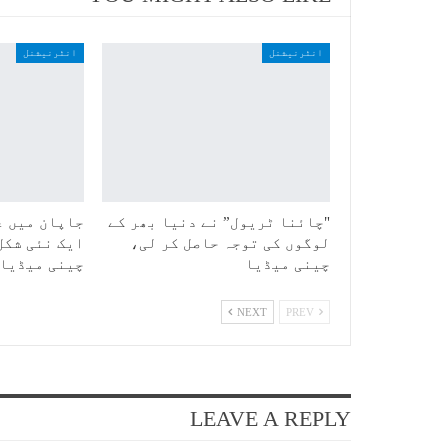
انٹرنیشنل
انٹرنیشنل
"چائنا ٹریول” نے دنیا بھر کے
جاپان میں ع
لوگوں کی توجہ حاصل کر لی،
ایک نئی شکل
چینی میڈیا
چینی میڈیا
NEXT
PREV
LEAVE A REPLY