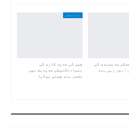
انٹرنیشنل
سکریت پسندی کی
چین کی جدید کاری کی
 ابھر رہی ہے،
بنیادتکنیکی جدیدیت میں
مضمر ہے، چینی میڈیا