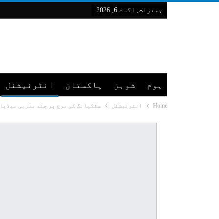
جمعرات, اگست 6, 2026
ہوم
شوبز
پاکستان
انٹرنیشنل
Home
انٹرنیشنل
سنکیانگ کی مرچ پر چند مغربی میڈیا