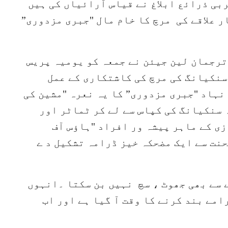
بی ذرائع ابلاغ نے قیاس آرائیاں کی ہیں
 علاقے کی مرچ کا خام مال "جبری مزدوری”
ترجمان لین جیئن نے جمعہ کو یومیہ پریس
سنکیانگ کی مرچ کی کاشتکاری کے عمل
نہاد "جبری مزدوری” کا یہ نعرہ "مشین کی
سنکیانگ کی کپاس سے لے کر ٹماٹر اور
 کے ماہر پیشہ ور افراد "ہاؤس آف
حنت سے ایک مضحکہ خیز ڈرامہ تشکیل د ے
 سے بھی جھوٹ ، سچ نہیں بن سکتا ۔انہوں
مے بند کرنے کا وقت آ گیا ہے اور اب