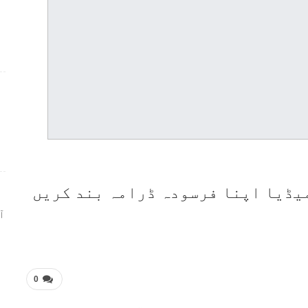
ر
یڈیا اپنا فرسودہ ڈرامہ بند کریں
ا
0