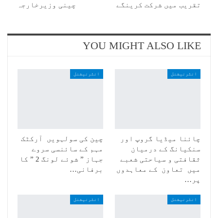
تقریب میں شرکت کرینگے
چینی وزیرخارجہ
YOU MIGHT ALSO LIKE
انٹرنیشنل
انٹرنیشنل
چائنا میڈیا گروپ اور
چین کی سولہویں آرکٹک
سنکیانگ کے درمیان
مہم کے سائنسی سروے
ثقافتی و سیاحتی شعبے
جہاز ” شوئے لونگ 2 ” کا
میں تعاون کے معاہدوں
برفانی…
پر…
انٹرنیشنل
انٹرنیشنل