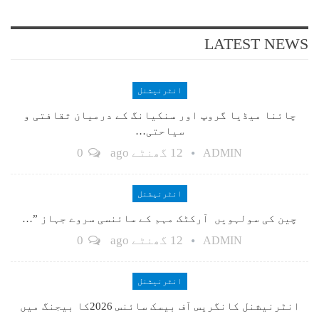
LATEST NEWS
انٹرنیشنل
چائنا میڈیا گروپ اور سنکیانگ کے درمیان ثقافتی و
سیاحتی…
12 گھنٹے ago
0
ADMIN
انٹرنیشنل
چین کی سولہویں آرکٹک مہم کے سائنسی سروے جہاز ”…
12 گھنٹے ago
0
ADMIN
انٹرنیشنل
انٹرنیشنل کانگریس آف بیسک سائنس 2026کا بیجنگ میں