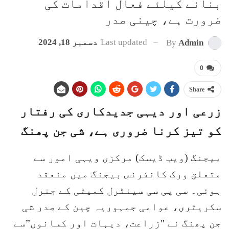
بنانے کیلئے فعال اقدامات کی
ضرورت ہے، چینی صدر
Last updated
دسمبر 18, 2024
By
Admin
0
Share
زرعی اور دیہی جدیدکاری کی رفتار
کو تیز کرنا ضروری ہے، شی جن پھنگ
بیجنگ (ویب ڈیسک) مرکزی ویہی امور سے
متعلق ورک کانفرنس بیجنگ میں منعقد
ہوئی۔ سی پی سی سینٹرل کمیٹی کے جنرل
سکریٹری، عوامی جمہوریہ چین کے صدر شی
جن پھنگ نے "زراعت، دیہات اور کسانوں”سے