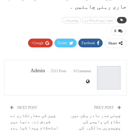
جاری رہنی چاہئیں ۔
چین دیہی جدیدکاری
چینی صدر
0
Google+
Twitter
Facebook
Share
Pinterest
WhatsApp
ReddIt
Email
Admin
5311 Posts
0 Comments
NEXT POST
PREV POST
چینی صدر مادر وطن میں
چین کی سفارتکاری نے
مکاؤ کی واپسی کی
شورش زدہ دنیا میں
پچیسویں سالگرہ کی
استحکام پیدا کیا ہے،