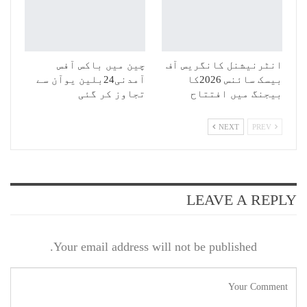
انٹرنیشنل کانگریس آف
چین میں باکس آفس
بیسک سائنس 2026کا
آمدنی24بلین یوآن سے
بیجنگ میں افتتاح
تجاوز کر گئی
NEXT
PREV
LEAVE A REPLY
Your email address will not be published.