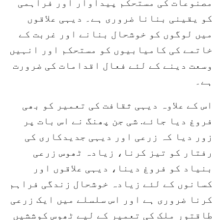
مصنوعات کی مستحکم پیداوار اور فراہمی
کو یقینی بنانا ضروری ہے۔ دیہی علاقوں
میں لوگوں کو خوشحال بنانے اور غربت کے
خاتمے کی کامیابیوں کو مستحکم اور انہیں
وسعت دینے کے لئے فعال اقدامات کی ضرورت
ہے۔
اس کے علاوہ دیہی ثقافت کی تعمیر کو بھی
فروغ دیا جائے. شی جن پھنگ نے اس بات پر
زور دیا کہ زرعی اور دیہی جدیدکاری کی
رفتار کو تیز کرنا، زیادہ ٹھوس زرعی
بنیاد کو فروغ دینا، دیہی علاقوں اور
کسانوں کے لئے زیادہ خوشحال زندگی فراہم
کرنا ضروری ہے اور اس سلسلے میں ایک زرعی
طاقتور ملک کی تعمیر کے لیے ٹھوس کوششیں