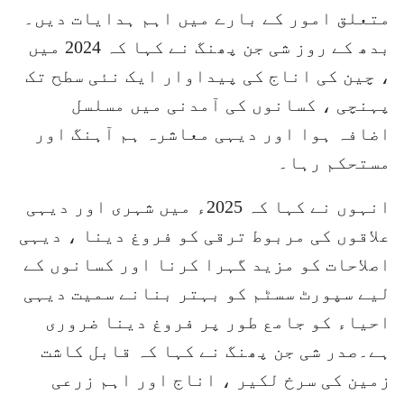
متعلق امور کے بارے میں اہم ہدایات دیں۔
بدھ کے روز شی جن پھنگ نے کہا کہ 2024 میں
، چین کی اناج کی پیداوار ایک نئی سطح تک
پہنچی ، کسانوں کی آمدنی میں مسلسل
اضافہ ہوا اور دیہی معاشرہ ہم آہنگ اور
مستحکم رہا۔
انہوں نے کہا کہ 2025ء میں شہری اور دیہی
علاقوں کی مربوط ترقی کو فروغ دینا ، دیہی
اصلاحات کو مزید گہرا کرنا اور کسانوں کے
لیے سپورٹ سسٹم کو بہتر بنانے سمیت دیہی
احیاء کو جامع طور پر فروغ دینا ضروری
ہے۔صدر شی جن پھنگ نے کہا کہ قابل کاشت
زمین کی سرخ لکیر ، اناج اور اہم زرعی