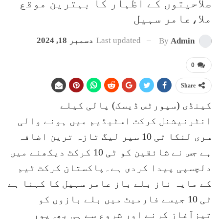
صلاحیتوں کے اظہار کا بہترین موقع
ملا،عامر سہیل
Last updated
دسمبر 18, 2024
By
Admin
0
Share
کینڈی (سپورٹس ڈیسک) پالی کیلے
انٹرنیشنل کرکٹ اسٹیڈیم میں ہونے والی
سری لنکا ٹی 10 سپر لیگ تازہ ترین اضافہ
ہے جس نے شائقین کو ٹی 10 کرکٹ دیکھنے میں
دلچسپی پیدا کردی ہے۔پاکستان کرکٹ ٹیم
کے مایہ ناز بلے باز عامر سہیل کا کہنا ہے
ٹی 10 جیسے فارمیٹ میں بلے بازوں کو
تیزآغاز کرنے اور شروع سے ہی بھرپور