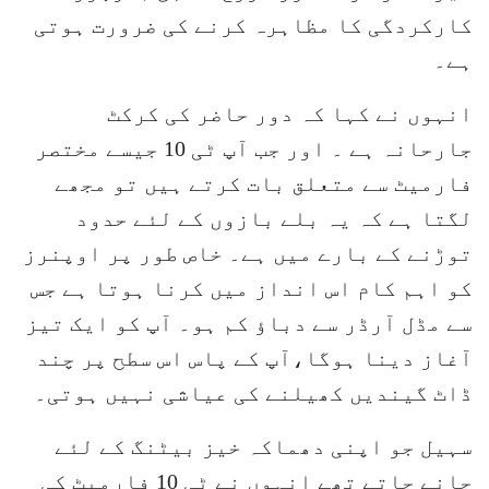
کارکردگی کا مظاہرہ کرنے کی ضرورت ہوتی
ہے۔
انہوں نے کہا کہ دور حاضر کی کرکٹ
جارحانہ ہے ۔ اور جب آپ ٹی 10 جیسے مختصر
فارمیٹ سے متعلق بات کرتے ہیں تو مجھے
لگتا ہے کہ یہ بلے بازوں کے لئے حدود
توڑنے کے بارے میں ہے۔ خاص طور پر اوپنرز
کو اہم کام اس انداز میں کرنا ہوتا ہے جس
سے مڈل آرڈر سے دباؤ کم ہو۔ آپ کو ایک تیز
آغاز دینا ہوگا،آپ کے پاس اس سطح پر چند
ڈاٹ گیندیں کھیلنے کی عیاشی نہیں ہوتی۔
سہیل جو اپنی دھماکہ خیز بیٹنگ کے لئے
جانے جاتے تھے انہوں نے ٹی 10 فارمیٹ کی