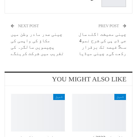
NEXT POST
PREV POST
چینی معیشت اگلے سال
چینی صدر مادر وطن میں
جی ڈی پی کی شرح نمو4
مکاؤ کی واپسی کی
سے5 فیصد تک برقرار
پچیسویں سالگرہ کی
رکھے گی، چینی میڈیا
تقریب میں شرکت کرینگے
YOU MIGHT ALSO LIKE
کھیل
کھیل