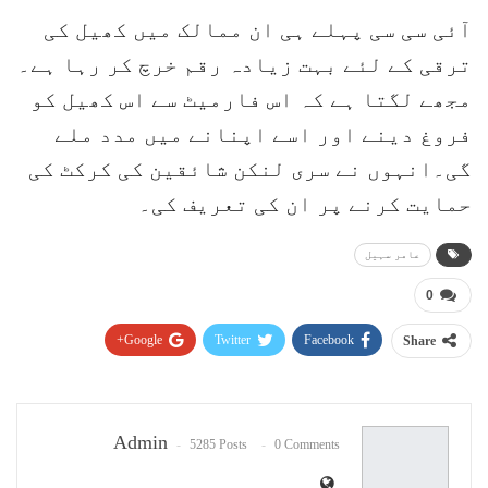
آئی سی سی پہلے ہی ان ممالک میں کھیل کی
ترقی کے لئے بہت زیادہ رقم خرچ کر رہا ہے۔
مجھے لگتا ہے کہ اس فارمیٹ سے اس کھیل کو
فروغ دینے اور اسے اپنانے میں مدد ملے
گی۔انہوں نے سری لنکن شائقین کی کرکٹ کی
حمایت کرنے پر ان کی تعریف کی۔
عامر سہیل
0
Google+
Twitter
Facebook
Share
Pinterest
WhatsApp
ReddIt
Email
Admin
5285 Posts
0 Comments