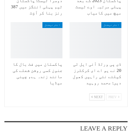
پاکستان 2023 کے بعد
دوسرا ٹیسٹ: پاکستان
پہلی مرتبہ اوے ٹیسٹ
ٹیم پہلی اننگز میں 387
میچ میں کامیاب
رنز بنا کر آؤٹ
انٹرنیشنل
انٹرنیشنل
ڈی پی ورلڈ آئی ایل ٹی
پاکستان میں فٹ بال کا
20 نے یو اے ای کرکٹرز
جنون کسی روشن شعلے کی
کیلئے نئی راہیں کھول
مانند زندہ ہے، چینی
دیں: محمد روہید
میڈیا
NEXT
PREV
LEAVE A REPLY