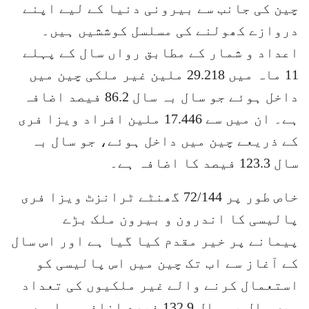
چین کی جانب سے بیرونی دنیا کے لیے اپنے
دروازے کھولنے کی مسلسل کوششیں ہیں۔
اعداد و شمار کے مطابق رواں سال کے پہلے
11 ماہ میں 29.218 ملین غیر ملکی چین میں
داخل ہوئے جو سال بہ سال 86.2 فیصد اضافہ
ہے۔ ان میں سے 17.446 ملین افراد ویزا فری
کے ذریعے چین میں داخل ہوئے، جو سال بہ
سال 123.3 فیصد کا اضافہ ہے۔
خاص طور پر 72/144 گھنٹے ٹرانزٹ ویزا فری
پالیسی کا اندرون و بیرون ملک بڑے
پیمانے پر خیر مقدم کیا گیا ہے اور اس سال
کے آغاز سے اب تک چین میں اس پالیسی کو
استعمال کرنے والے غیر ملکیوں کی تعداد
میں سال بہ سال 132.9 فیصد اضافہ ہوا ہے۔