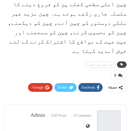
چین اعلی سطحی کھلے پن کو فروغ دینے کا
سلسلہ جاری رکھے ہوئے ہے۔ چین مزید غیر
ملکی دوستوں کو چین آنے، چین کو دیکھنے،
چین کو محسوس کرنے، چین کو سمجھنے اور
جیت جیت کے مواقع کا اشتراک کرنے کے لئے
خوش آمدید کہتا ہے.
ٹرانزٹ ویزا فری
0
Google+
Twitter
Facebook
Share
Pinterest
WhatsApp
ReddIt
Email
Admin
5295 Posts
0 Comments