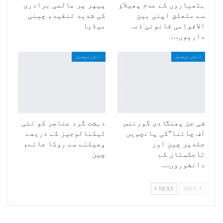
ہتھیاروں کے عدم پھیلاؤ
پیپر پر عالمی برادری
سے متعلق اپنی بین
کی شدید تنقید، چینی
الاقوامی قانونی ذمہ
میڈیا
داریوں…
انٹرنیشنل
انٹرنیشنل
شی جن پھنگ: دی گورننس
دہشت گرد عناصر کو نئی
آف چائنا”کی پانچویں
ٹیکنالوجیز کے ذریعے
جلدپر چین اور
پھیلنے سے روکا جائے،
تاجکستان کے
چین
دانشوروں…
NEXT
PREV