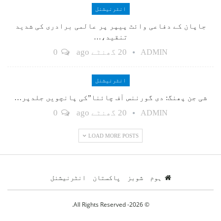
انٹرنیشنل
جاپان کے دفاعی وائٹ پیپر پر عالمی برادری کی شدید
تنقید،…
20 گھنٹے ago
0
ADMIN
انٹرنیشنل
شی جن پھنگ: دی گورننس آف چائنا”کی پانچویں جلدپر…
20 گھنٹے ago
0
ADMIN
LOAD MORE POSTS
ہوم
شوبز
پاکستان
انٹرنیشنل
© 2026- All Rights Reserved.