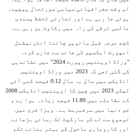
اس وقت جغرافیائی سیاسی صورتحال پیچیدہ
ہوتی جا رہی ہے اور تجارتی تحفظ پسندی
عالمی ترقی کی راہ میں رکاوٹ بن رہی ہے۔
کچھ عرصہ قبل ساتویں چائنا انٹرنیشنل
امپورٹ ایکسپو کی جانب سے جاری کردہ
"ورلڈ اوپننیس رپورٹ 2024” میں نشاندہی
کی گئی تھی کہ 2023 میں ورلڈ اوپننیس
انڈیکس میں سال بہ سال 0.12 فیصد کمی آئی
لیکن 2023 میں چین کا اوپننیس انڈیکس 2008
کے مقابلے میں 11.89 فیصد زیادہ ہوا ہے ،
جو دنیا میں سرفہرست ہے۔ ویزا فری میں
توسیع سے لے کر مارکیٹ تک رسائی بڑھانے
اور کاروباری ماحول کو بہتر بنانے تک،