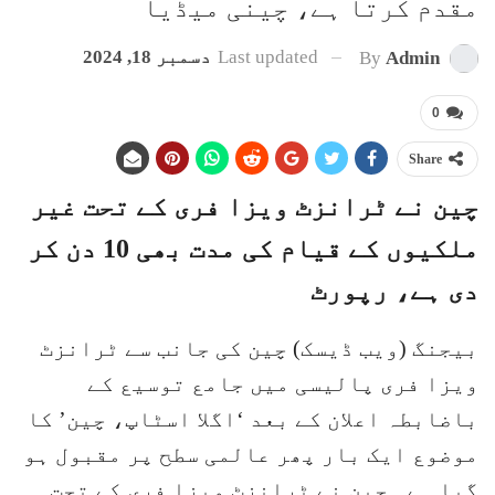
مقدم کرتا ہے، چینی میڈیا
Last updated
دسمبر 18, 2024
By
Admin
0
Share
چین نے ٹرانزٹ ویزا فری کے تحت غیر
ملکیوں کے قیام کی مدت بھی 10 دن کر
دی ہے، رپورٹ
بیجنگ (ویب ڈیسک) چین کی جانب سے ٹرانزٹ
ویزا فری پالیسی میں جامع توسیع کے
باضابطہ اعلان کے بعد ‘اگلا اسٹاپ، چین’ کا
موضوع ایک بار پھر عالمی سطح پر مقبول ہو
گیا ہے۔ چین نے ٹرانزٹ ویزا فری کے تحت