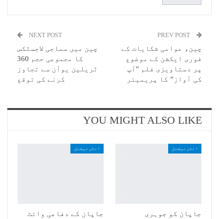
NEXT POST
PREV POST
چین، عوامی شکایات کے
چین میں سماجی لاجسٹکس
فوری ایکشن کے موضوع
کا مجموعی حجم 360
پر دستاویزی فلم "آپ
ٹریلین یوآن سے تجاوز
کی آواز” کا پریمیئر
کرنے کی توقع
YOU MIGHT ALSO LIKE
انٹرنیشنل
انٹرنیشنل
جاپان کو جوہری
جاپان کے دفاعی وائٹ