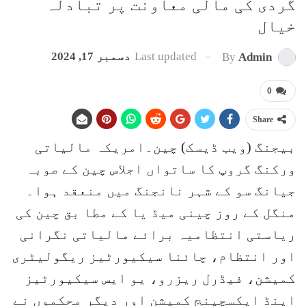
گردی کی مالی معاونت پر تبادلہ
خیال
Last updated
دسمبر 17, 2024
By
Admin
0
Share
بیجنگ (ویب ڈیسک) چین۔امریکہ مالیاتی
ورکنگ گروپ کا ساتواں اجلاس چین کے صوبہ
جیانگ سو کے شہر نانجنگ میں منعقد ہوا۔
منگل کے روز چینی میڈ یا کے مطا بق چین کی
ریاستی انتظامیہ برائے مالیاتی نگرانی
اور انتظام، چائنا سیکیورٹیز ریگولیٹری
کمیشن، فیڈرل ریزرو، یو ایس سیکیورٹیز
اینڈ ایکسچینج کمیشن اور دیگر محکموں نے