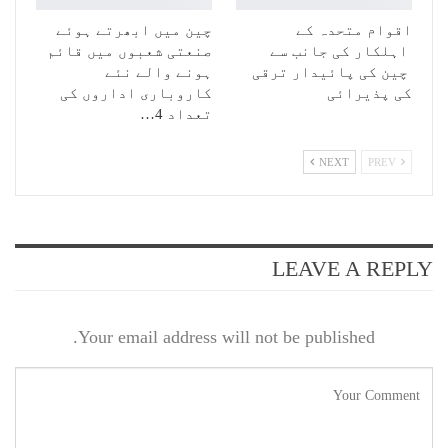
اقوام متحدہ کے
چین میں ابھرتے ہوئے
اہلکار کی جانب سے
صنعتی شعبوں میں قائم
چین کی پائیدار ترقی
ہونے والے نئے
کی پذیرائی
کاروباری اداروں کی
تعداد 4…
NEXT
PREV
LEAVE A REPLY
Your email address will not be published.