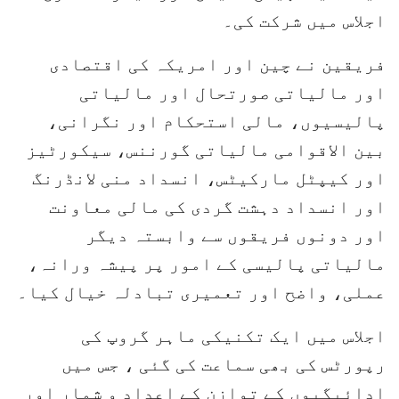
اجلاس میں شرکت کی۔
فریقین نے چین اور امریکہ کی اقتصادی
اور مالیاتی صورتحال اور مالیاتی
پالیسیوں، مالی استحکام اور نگرانی،
بین الاقوامی مالیاتی گورننس، سیکورٹیز
اور کیپٹل مارکیٹس، انسداد منی لانڈرنگ
اور انسداد دہشت گردی کی مالی معاونت
اور دونوں فریقوں سے وابستہ دیگر
مالیاتی پالیسی کے امور پر پیشہ ورانہ،
عملی، واضح اور تعمیری تبادلہ خیال کیا۔
اجلاس میں ایک تکنیکی ماہر گروپ کی
رپورٹس کی بھی سماعت کی گئی ، جس میں
ادائیگیوں کے توازن کے اعداد و شمار اور