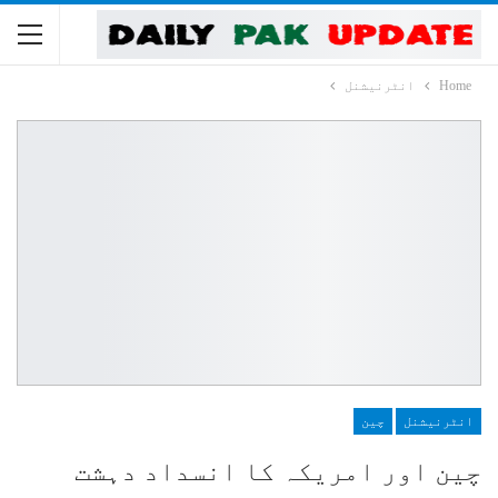
Home
انٹرنیشنل
انٹرنیشنل
چین
چین اور امریکہ کا انسداد دہشت