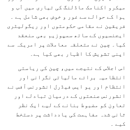
میکرو اکنامک ماڈلنگ کی تیاری میں آب و
ہوا کے حوالے سے غور و خوض بھی شامل ہے ۔
فریقین نے مقامی حکومتوں اور ریگولیٹری
ایجنسیوں کے ساتھ سمپوزیم بھی منعقد
کیا۔ چین نے متعلقہ معاملات پر امریکہ سے
اپنی تشویش کا اظہار بھی کیا ہے۔
اس اجلاس کے نتیجے میں، چین کی ریاستی
انتظامیہ برائے مالیاتی نگرانی اور
انتظام اور یو ایس فیڈرل انشورنس آفس نے
انشورنس صنعتوں کے درمیان تبادلے اور
تعاون کو مضبوط بنانے کے لیے ایک نظر
ثانی شدہ مفاہمت کی یادداشت پر دستخط
کیے ۔