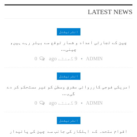
LATEST NEWS
انٹرنیشنل
چین کے تجارتی اعداد و شمار توقع سے بہتر رہے ہیں،
چینی…
9 گھنٹے ago
0
ADMIN
انٹرنیشنل
امریکی فوجی کارروائی مشرق وسطیٰ کو غیر مستحکم کر دے
گی،…
9 گھنٹے ago
0
ADMIN
انٹرنیشنل
اقوام متحدہ کے اہلکار کی جانب سے چین کی پائیدار