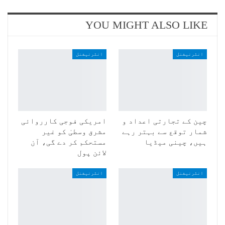
YOU MIGHT ALSO LIKE
انٹرنیشنل
انٹرنیشنل
چین کے تجارتی اعداد و
امریکی فوجی کارروائی
شمار توقع سے بہتر رہے
مشرق وسطیٰ کو غیر
ہیں، چینی میڈیا
مستحکم کر دے گی، آن
لائن پول
انٹرنیشنل
انٹرنیشنل