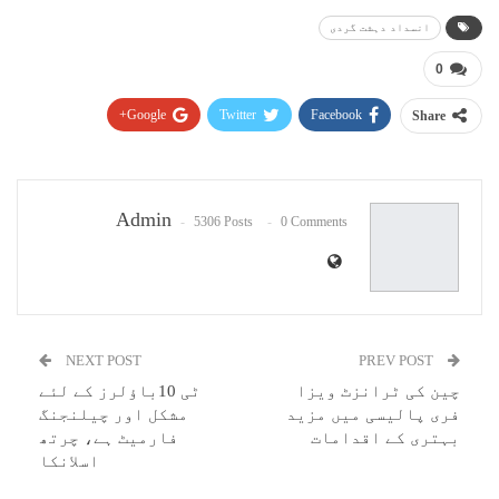
انسداد دہشت گردی
0
Google+
Twitter
Facebook
Share
Pinterest
WhatsApp
ReddIt
Email
Admin
5306 Posts
0 Comments
NEXT POST
PREV POST
چین کی ٹرانزٹ ویزا
ٹی 10باؤلرز کے لئے
فری پالیسی میں مزید
مشکل اور چیلنجنگ
بہتری کے اقدامات
فارمیٹ ہے، چرتھ
اسلانکا