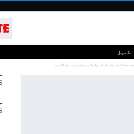
کھیل
یں مداخلت بند کرنی چاہئے، چینی وزارت خارجہ
S
S