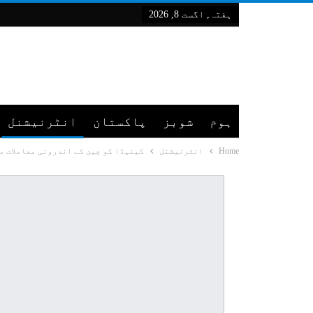
ہفتہ, اگست 8, 2026
ہوم
شوبز
پاکستان
انٹرنیشنل
Home
انٹرنیشنل
کینیڈا کو چین کے اندرونی معاملات م