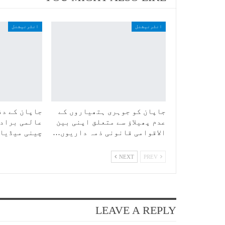
انٹرنیشنل
انٹرنیشنل
جاپان کو جوہری ہتھیاروں کے
جاپان کے دف
عدم پھیلاؤ سے متعلق اپنی بین
عالمی برادر
الاقوامی قانونی ذمہ داریوں…
چینی میڈیا
NEXT
PREV
LEAVE A REPLY