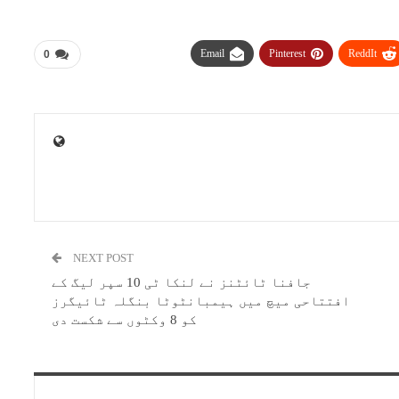
Email
Pinterest
ReddIt
0
NEXT POST
جافنا ٹائٹنز نے لنکا ٹی 10 سپر لیگ کے
افتتاحی میچ میں ہیمبانٹوٹا بنگلہ ٹائیگرز
کو 8 وکٹوں سے شکست دی