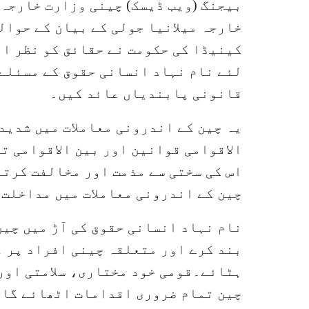
بیجنگ (ویب ڈیسک) چینی وزارت خارجہ 
خارجہ میلانیا جولی کے بیان کے حوال
کینیڈا کی حکومت نے حقائق کو نظر ان
لئے نام نہاد انسانی حقوق کے مسئلے 
قانونی پابندیاں عائد کیں۔
یہ چین کے اندرونی معاملات میں شدید
الاقوامی قوانین اور بین الاقوامی ت
اس کی سختی سے مذمت اور مخالفت کرتا
چین کے اندرونی معاملات میں مداخلت 
نام نہاد انسانی حقوق کی آڑ میں چی
بند کرے اور متعلقہ چینی افراد پر 
ہٹائے۔قومی خود مختاری، سلامتی اور 
چین تمام ضروری اقدامات اٹھائے گا۔