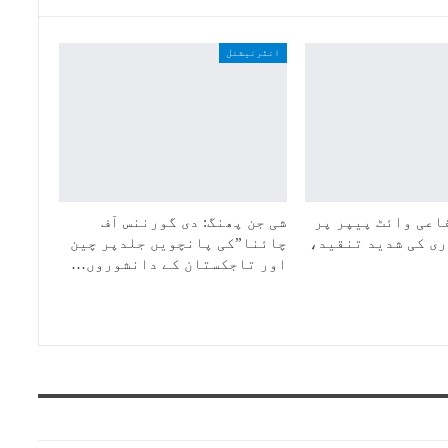
انٹرنیشنل
اعی وائٹ پیپر پر
شی جن پھنگ: دی گورننس آف
ی کی شدید تنقید،
چائنا”کی پانچویں جلدپر چین
اور تاجکستان کے دانشوروں…