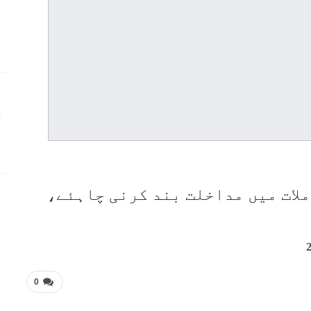
ج
لات میں مداخلت بند کرنی چاہئے،
0