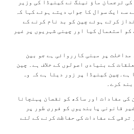
کی ترجمان ماؤ نینگ نے کینیڈا کی وزیر
ے سے ایک سوال کا جواب دیتے ہوئے کہا کہ
داز کرتے ہوئے چین کو بد نام کرنے کے
کو استعمال کیا اور چینی شہریوں پر غیر
 مداخلت پر مبنی کارروائی ہے جو بین
علقات کے بنیادی اصولوں کے خلاف ہے۔ چین
 ہے۔چین کینیڈا پر زور دیتا ہے کہ وہ
بند کرے۔
ن کی مفادات اور ساکھ کو نقصان پہنچانا
غیر قانونی پابندیوں کو فوری طور پر
ترقی کے مفادات کی حفاظت کرنے کے لئے