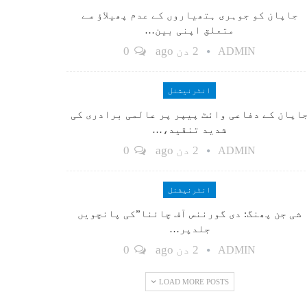
جاپان کو جوہری ہتھیاروں کے عدم پھیلاؤ سے
متعلق اپنی بین…
2 دن ago
0
ADMIN
انٹرنیشنل
اپان کے دفاعی وائٹ پیپر پر عالمی برادری کی
شدید تنقید،…
2 دن ago
0
ADMIN
انٹرنیشنل
شی جن پھنگ: دی گورننس آف چائنا”کی پانچویں
جلدپر…
2 دن ago
0
ADMIN
LOAD MORE POSTS