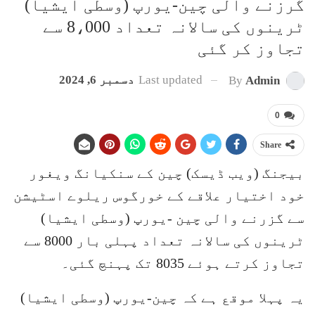
گرزنے والی چین-یورپ (وسطی ایشیا)
ٹرینوں کی سالانہ تعداد 8،000 سے
تجاوز کر گئی
Last updated
دسمبر 6, 2024
By
Admin
0
Share
بیجنگ (ویب ڈیسک) چین کے سنکیانگ ویغور
خود اختیار علاقے کے خورگوس ریلوے اسٹیشن
سے گزرنے والی چین -یورپ (وسطی ایشیا)
ٹرینوں کی سالانہ تعداد پہلی بار 8000 سے
تجاوز کرتے ہوئے 8035 تک پہنچ گئی۔
یہ پہلا موقع ہے کہ چین-یورپ (وسطی ایشیا)