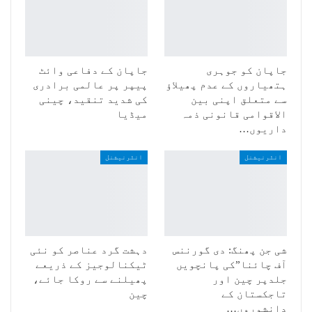
جاپان کو جوہری
جاپان کے دفاعی وائٹ
ہتھیاروں کے عدم پھیلاؤ
پیپر پر عالمی برادری
سے متعلق اپنی بین
کی شدید تنقید، چینی
الاقوامی قانونی ذمہ
میڈیا
داریوں…
انٹرنیشنل
انٹرنیشنل
شی جن پھنگ: دی گورننس
دہشت گرد عناصر کو نئی
آف چائنا”کی پانچویں
ٹیکنالوجیز کے ذریعے
جلدپر چین اور
پھیلنے سے روکا جائے،
تاجکستان کے
چین
دانشوروں…