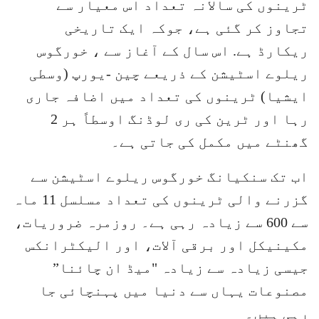
ٹرینوں کی سالانہ تعداد اس معیار سے
تجاوز کر گئی ہے، جوکہ ایک تاریخی
ریکارڈ ہے. اس سال کے آغاز سے ، خورگوس
ریلوے اسٹیشن کے ذریعے چین -یورپ (وسطی
ایشیا) ٹرینوں کی تعداد میں اضافہ جاری
رہا اور ٹرین کی ری لوڈنگ اوسطاً ہر 2
گھنٹے میں مکمل کی جاتی ہے۔
اب تک سنکیانگ خورگوس ریلوے اسٹیشن سے
گزرنے والی ٹرینوں کی تعداد مسلسل 11 ماہ
سے 600 سے زیادہ رہی ہے۔ روزمرہ ضروریات،
مکینیکل اور برقی آلات، اور الیکٹرانکس
جیسی زیادہ سے زیادہ "میڈ ان چائنا”
مصنوعات یہاں سے دنیا میں پہنچائی جا
رہی ہیں۔