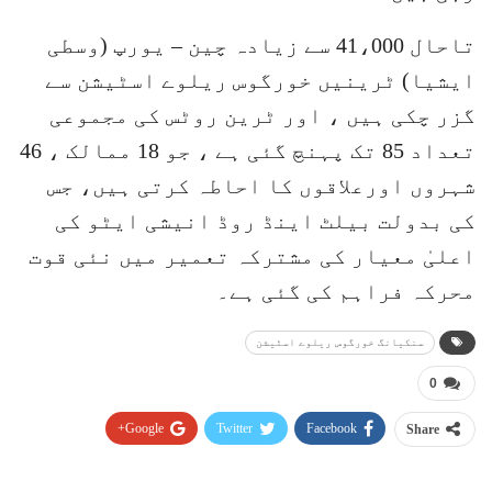
تاحال 41،000 سے زیادہ چین – یورپ (وسطی
ایشیا) ٹرینیں خورگوس ریلوے اسٹیشن سے
گزر چکی ہیں ، اور ٹرین روٹس کی مجموعی
تعداد 85 تک پہنچ گئی ہے ، جو 18 ممالک ، 46
شہروں اورعلاقوں کا احاطہ کرتی ہیں، جس
کی بدولت بیلٹ اینڈ روڈ انیشی ایٹو کی
اعلیٰ معیار کی مشترکہ تعمیر میں نئی قوت
محرکہ فراہم کی گئی ہے۔
سنکیانگ خورگوس ریلوے اسٹیشن
0
Google+
Twitter
Facebook
Share
Pinterest
WhatsApp
ReddIt