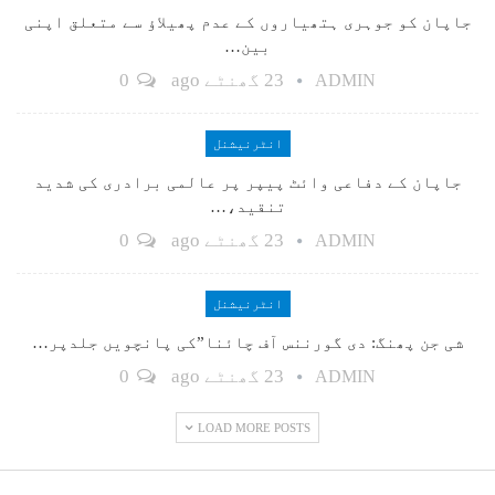
جاپان کو جوہری ہتھیاروں کے عدم پھیلاؤ سے متعلق اپنی
بین…
23 گھنٹے ago
0
ADMIN
انٹرنیشنل
جاپان کے دفاعی وائٹ پیپر پر عالمی برادری کی شدید
تنقید،…
23 گھنٹے ago
0
ADMIN
انٹرنیشنل
شی جن پھنگ: دی گورننس آف چائنا”کی پانچویں جلدپر…
23 گھنٹے ago
0
ADMIN
LOAD MORE POSTS