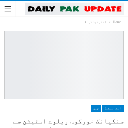
Home
انٹرنیشنل
انٹرنیشنل
چین
سنکیانگ خورگوس ریلوے اسٹیشن سے