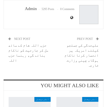
Email
Admin
5295 Posts
0 Comments
NEXT POST
PREV POST
علیحدگی کی جستجو
حزب اللہ شام کے ساتھ
کیلئے امریکہ پر
مل کر جارحیت کو ناکام
انحصار کرنا ناکام
بنائے گی، رہنما حزب
ہوگا، چینی وزارت
اللہ
خارجہ
YOU MIGHT ALSO LIKE
انٹرنیشنل
انٹرنیشنل