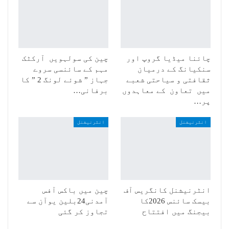
چائنا میڈیا گروپ اور
چین کی سولہویں آرکٹک
سنکیانگ کے درمیان
مہم کے سائنسی سروے
ثقافتی و سیاحتی شعبے
جہاز ” شوئے لونگ 2 ” کا
میں تعاون کے معاہدوں
برفانی…
پر…
انٹرنیشنل
انٹرنیشنل
انٹرنیشنل کانگریس آف
چین میں باکس آفس
بیسک سائنس 2026کا
آمدنی24بلین یوآن سے
بیجنگ میں افتتاح
تجاوز کر گئی