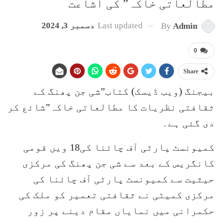
مطالعاتی خاکہ” کی اشاعت
Last updated
دسمبر 3, 2024
By
Admin
0
Share
بیجنگ (ویب ڈیسک) کتاب”شی جن پھنگ کے
ثقافتی نظریات کا مطالعاتی خاکہ”شائع کر
دی گئی ہے۔
کمیونسٹ پارٹی آف چائنا کی18 ویں قومی
کانگریس کے بعد سے شی جن پھنگ کی مرکزی
حیثیت سے کمیونسٹ پارٹی آف چائنا کی
مرکزی کمیٹی نے ثقافتی تعمیر کو ملک کی
حکمرانی میں نمایاں مقام دینے پر زور