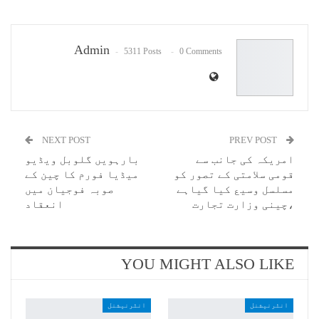
Pinterest
WhatsApp
ReddIt
Email
Admin
5311 Posts
0 Comments
NEXT POST
PREV POST
امریکہ کی جانب سے
بارہویں گلوبل ویڈیو
قومی سلامتی کے تصور کو
میڈیا فورم کا چین کے
مسلسل وسیع کیا گیاہے
صوبہ فوجیان میں
،چینی وزارت تجارت
انعقاد
YOU MIGHT ALSO LIKE
انٹرنیشنل
انٹرنیشنل