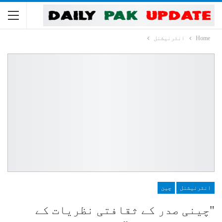
Home
انٹرنیشنل
انٹرنیشنل
چین
"چینی صدر کے ثقافتی نظریات کے