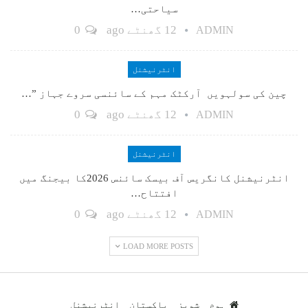
سیاحتی…
12 گھنٹے ago
0
ADMIN
انٹرنیشنل
چین کی سولہویں آرکٹک مہم کے سائنسی سروے جہاز ”…
12 گھنٹے ago
0
ADMIN
انٹرنیشنل
انٹرنیشنل کانگریس آف بیسک سائنس 2026کا بیجنگ میں
افتتاح…
12 گھنٹے ago
0
ADMIN
LOAD MORE POSTS
ہوم
شوبز
پاکستان
انٹرنیشنل