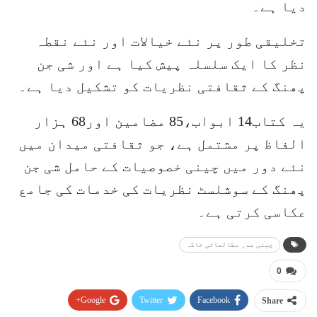
دیا ہے۔
تخلیقی طور پر نئے خیالات اور نئے نقطہ
نظر کا ایک سلسلہ پیش کیا ہے اور شی جن
پھنگ کے ثقافتی نظریات کو تشکیل دیا ہے۔
یہ کتاب14 ابواب،85 مضامین اور68 ہزار
الفاظ پر مشتمل ہے، جو ثقافتی میدان میں
نئے دور میں چینی خصوصیات کے حامل شی جن
پھنگ کے سوشلسٹ نظریات کی خدمات کی جامع
عکاسی کرتی ہے۔
چینی صدر مطالعاتی خاکہ
0
Google+
Twitter
Facebook
Share