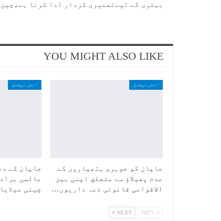
بہتری کے لیےتعمیری کردار ادا کرنا ہے،چین
YOU MIGHT ALSO LIKE
انٹرنیشنل
انٹرنیشنل
جاپان کو جوہری ہتھیاروں کے
جاپان کے دف
عدم پھیلاؤ سے متعلق اپنی بین
عالمی برادر
الاقوامی قانونی ذمہ داریوں…
چینی میڈیا
NEXT
PREV