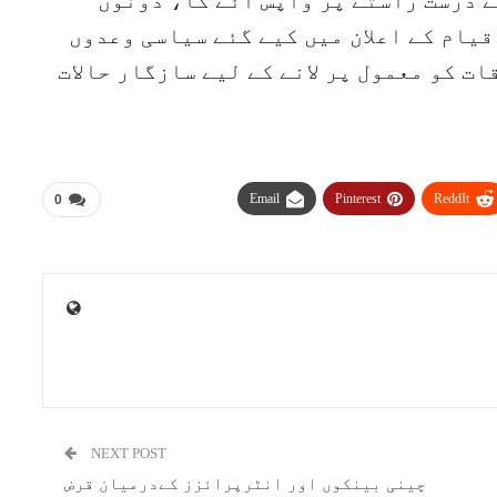
 درست راستے پر واپس آئے گا، دونوں
یام کے اعلان میں کیے گئے سیاسی وعدوں
ت کو معمول پر لانے کے لیے سازگار حالات
Email
Pinterest
ReddIt
0
NEXT POST
چینی بینکوں اور انٹرپرائزز کےدرمیان قرض