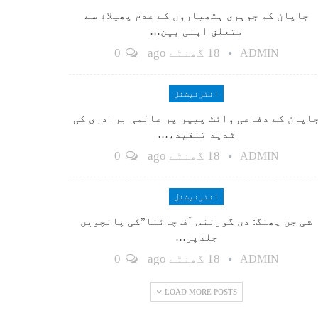
جاپان کو جوہری ہتھیاروں کے عدم پھیلاؤ سے
متعلق اپنی بین…
18 گھنٹے ago
0
ADMIN
انٹرنیشنل
اپان کے دفاعی وائٹ پیپر پر عالمی برادری کی
شدید تنقید،…
18 گھنٹے ago
0
ADMIN
انٹرنیشنل
شی جن پھنگ: دی گورننس آف چائنا”کی پانچویں
جلدپر…
18 گھنٹے ago
0
ADMIN
LOAD MORE POSTS