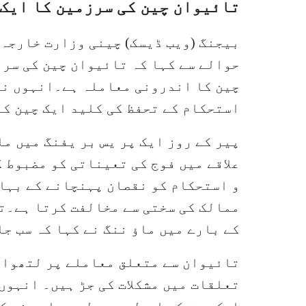
تائیوان چین کی سرزمین کا ایک
بیجنگ (ویب ڈیسک) چینی وزارت خارجہ 
حوالے سے کہا کہ تائیوان چین کی سرز
چین کا اندرونی معاملہ ہے۔انہوں نے 
استحکام کے تحفظ کی کلید ایک چین کے
پیر کے روز ایک پر یس بر یفنگ میں ما
علاقے میں فوج کی تعیناتی کو مضبوط ک
و استحکام کو نقصان پہنچانے کے بہا
ممالک کی سختی سے مخالفت کرتا ہے۔ت
کے بارے میں ماؤ ننگ نے کہا کہ سب ج
تائیوان سے متعلق معاملے پر لتھوان
تعلقات میں مشکلات کی جڑ ہیں۔ انہوں