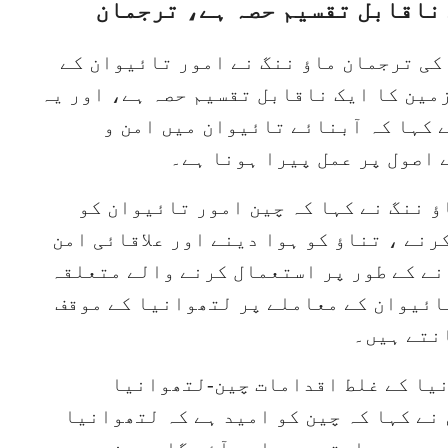
 ناقابل تقسیم حصہ ہے، ترجمان
کی ترجمان ماؤ ننگ نے امور تائیوان کے
مین کا ایک ناقابل تقسیم حصہ ہے، اور یہ
کہا کہ آبنائے تائیوان میں امن و
 اصول پر عمل پیرا ہونا ہے۔
ؤ ننگ نے کہا کہ چین امور تائیوان کو
رنے ، تناؤ کو ہوا دینے اور علاقائی امن
نے کے طور پر استعمال کرنے والے متعلقہ
ائیوان کے معاملے پر لتھوانیا کے موقف
انتے ہیں۔
یا کے غلط اقدامات چین-لتھوانیا
 نے کہا کہ چین کو امید ہے کہ لتھوانیا