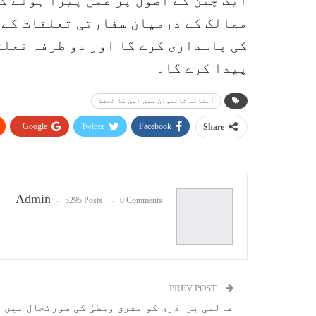
ایک چین کے اصول پر عمل پیرا ہونے کے
ممالک کے درمیان سفارتی تعلقات کے ق
کی پاسداری کرے گا اور دو طرفہ تعلقا
پیدا کرے گا۔
آبنائے تائیوان میں امن کا تحفظ
Google+
Twitter
Facebook
Share
Admin
5295 Posts
0 Comments
PREV POST
عالمی برادری کو مشرق وسطیٰ کی صورتحال میں