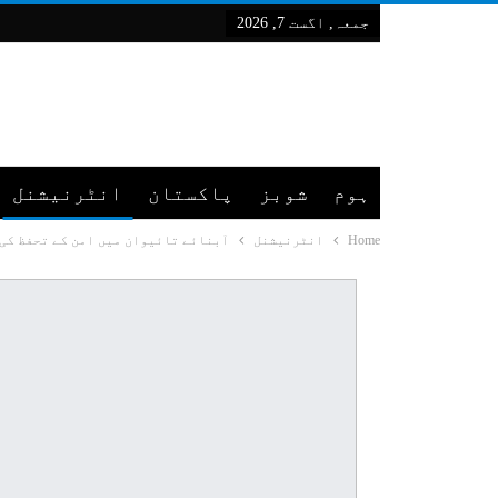
جمعہ, اگست 7, 2026
ہوم
شوبز
پاکستان
انٹرنیشنل
Home
انٹرنیشنل
آبنائے تائیوان میں امن کے تحفظ کی