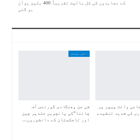
کے معاہدوں کی کل مالیت تقریباً 400 بلین یوآن
ہو گئی
انٹرنیشنل
اعی وائٹ پیپر پر
شی جن پھنگ: دی گورننس آف
ی کی شدید تنقید،
چائنا”کی پانچویں جلدپر چین
اور تاجکستان کے دانشوروں…