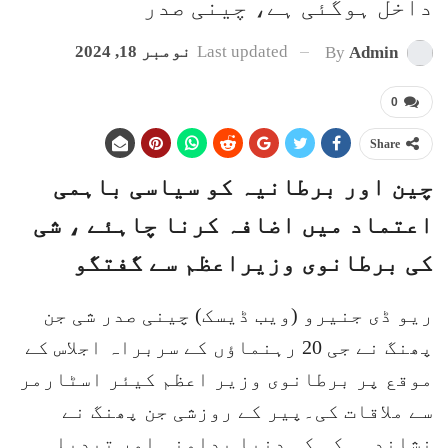
داخل ہوگئی ہے، چینی صدر
Last updated
نومبر 18, 2024
By
Admin
0
Share
چین اور برطانیہ کو سیاسی باہمی
اعتماد میں اضافہ کرنا چاہئے ، شی
کی برطانوی وزیراعظم سے گفتگو
ریو ڈی جنیرو (ویب ڈیسک) چینی صدر شی جن
پھنگ نے جی 20 رہنماؤں کے سربراہ اجلاس کے
موقع پر برطانوی وزیر اعظم کیئر اسٹارمر
سے ملاقات کی۔پیر کے روزشی جن پھنگ نے
نشاندہی کی کہ دنیا بدامنی اور تبدیلی