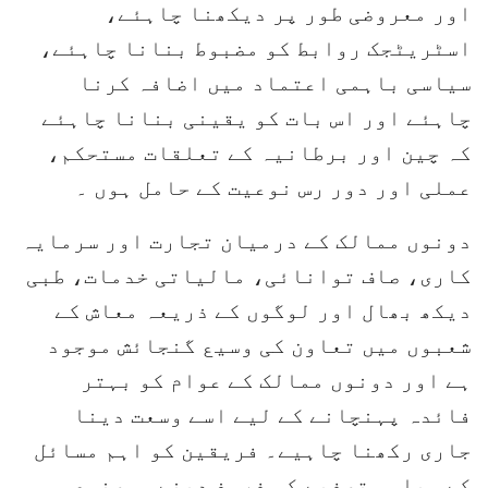
اور معروضی طور پر دیکھنا چاہئے،
اسٹریٹجک روابط کو مضبوط بنانا چاہئے،
سیاسی باہمی اعتماد میں اضافہ کرنا
چاہئے اور اس بات کو یقینی بنانا چاہئے
کہ چین اور برطانیہ کے تعلقات مستحکم،
عملی اور دور رس نوعیت کے حامل ہوں ۔
دونوں ممالک کے درمیان تجارت اور سرمایہ
کاری، صاف توانائی، مالیاتی خدمات، طبی
دیکھ بھال اور لوگوں کے ذریعہ معاش کے
شعبوں میں تعاون کی وسیع گنجائش موجود
ہے اور دونوں ممالک کے عوام کو بہتر
فائدہ پہنچانے کے لیے اسے وسعت دینا
جاری رکھنا چاہیے۔ فریقین کو اہم مسائل
کے سیاسی تصفیے کو فروغ دینے، مصنوعی