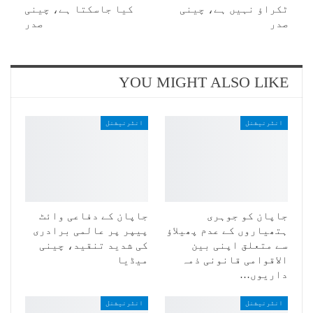
ٹکراؤ نہیں ہے، چینی
کیا جاسکتا ہے، چینی
صدر
صدر
YOU MIGHT ALSO LIKE
انٹرنیشنل
انٹرنیشنل
جاپان کو جوہری
جاپان کے دفاعی وائٹ
ہتھیاروں کے عدم پھیلاؤ
پیپر پر عالمی برادری
سے متعلق اپنی بین
کی شدید تنقید، چینی
الاقوامی قانونی ذمہ
میڈیا
داریوں…
انٹرنیشنل
انٹرنیشنل