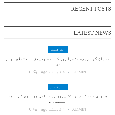
RECENT POSTS
LATEST NEWS
انٹرنیشنل
جاپان کو جوہری ہتھیاروں کے عدم پھیلاؤ سے متعلق اپنی
بین…
4 گھنٹے ago
0
ADMIN
انٹرنیشنل
جاپان کے دفاعی وائٹ پیپر پر عالمی برادری کی شدید
تنقید،…
4 گھنٹے ago
0
ADMIN