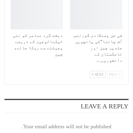
شی جن پھنگ: دی گورننس
دہشت گرد عناصر کو نئی
آف چائنا”کی پانچویں
ٹیکنالوجیز کے ذریعے
جلدپر چین اور
پھیلنے سے روکا جائے،
تاجکستان کے
چین
دانشوروں…
NEXT
PREV
LEAVE A REPLY
Your email address will not be published.