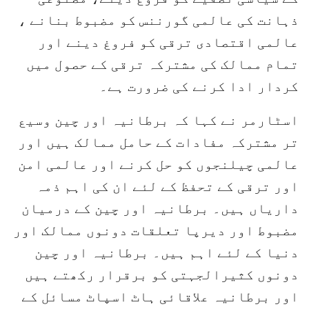
ذہانت کی عالمی گورننس کو مضبوط بنانے ،
عالمی اقتصادی ترقی کو فروغ دینے اور
تمام ممالک کی مشترکہ ترقی کے حصول میں
کردار ادا کرنے کی ضرورت ہے۔
اسٹارمر نے کہا کہ برطانیہ اور چین وسیع
تر مشترکہ مفادات کے حامل ممالک ہیں اور
عالمی چیلنجوں کو حل کرنے اور عالمی امن
اور ترقی کے تحفظ کے لئے ان کی اہم ذمہ
داریاں ہیں۔ برطانیہ اور چین کے درمیان
مضبوط اور دیرپا تعلقات دونوں ممالک اور
دنیا کے لئے اہم ہیں۔ برطانیہ اور چین
دونوں کثیرالجہتی کو برقرار رکھتے ہیں
اور برطانیہ علاقائی ہاٹ اسپاٹ مسائل کے