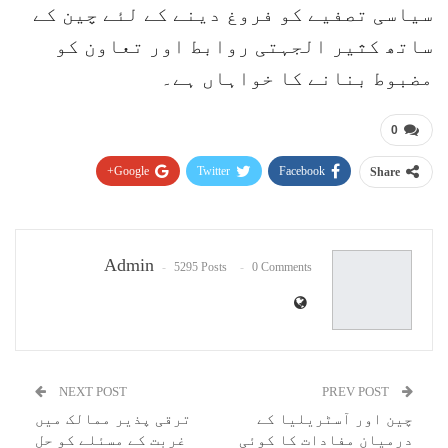
سیاسی تصفیے کو فروغ دینے کے لئے چین کے
ساتھ کثیر الجہتی روابط اور تعاون کو
مضبوط بنانے کا خواہاں ہے۔
0
Google+
Twitter
Facebook
Share
Pinterest
WhatsApp
ReddIt
Email
Admin
5295 Posts
0 Comments
NEXT POST
PREV POST
چین اور آسٹریلیا کے
ترقی پذیر ممالک میں
درمیان مفادات کا کوئی
غربت کے مسئلے کو حل