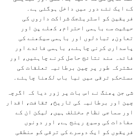
کے ایک نئے دور میں داخل ہوگئی ہے۔
فریقین کو اسٹریٹجک شراکت داروں کی
حیثیت سے باہمی احترام، کھلے پن اور
تعاون، تبادلوں اور باہمی سیکھنے کی
پاسداری کرنی چاہئے، باہمی فائدے اور
فائدہ مند نتائج حاصل کرنے چاہئیں، اور
مشترکہ طور پر چین برطانیہ تعلقات کی
مستحکم ترقی میں نیا باب لکھنا چاہئے۔
شی جن پھنگ نے اس بات پر زور دیا کہ اگرچہ
چین اور برطانیہ کی تاریخ، ثقافت، اقدار
اور سماجی نظام مختلف ہیں، لیکن ان کے
مفادات کی وسیع رینج ہے، اور دونوں
فریقوں کو ایک دوسرے کی ترقی کو منطقی