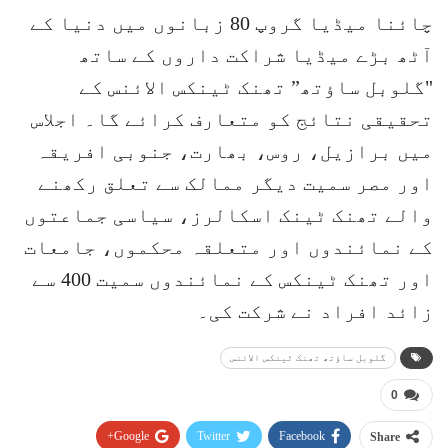
چائنا میڈیا گروپ 80 زبانوں میں دنیا کے
آٹھ بڑے میڈیا شراکت داروں کے ساتھ
"گلوبل ساؤتھ” تھنک ٹینکس الائنس کے
تحقیقی نتائج کو متعارف کرائے گا۔ اجلاس
میں برازیل، روس، بھارت، جنوبی افریقہ
اور مصر سمیت دیگر ممالک سے تعلق رکھنے
والے تھنک ٹینک اسکالرز، سیاسی جماعتوں
کے نمائندوں اور متعلقہ محکموں، جامعات
اور تھنک ٹینکس کے نمائندوں سمیت 400 سے
زائد افراد نے شرکت کی۔
گلوبل ساؤتھ تھنک ٹینکس الائنس
0
Google+
Twitter
Facebook
Share