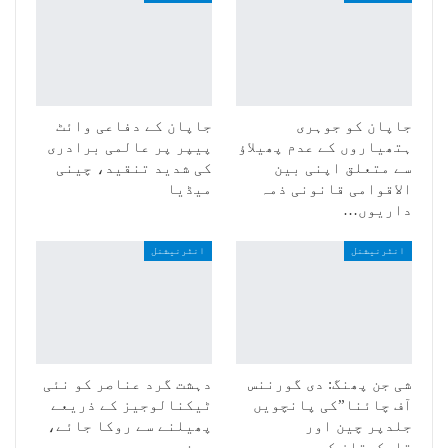
جاپان کو جوہری
جاپان کے دفاعی وائٹ
ہتھیاروں کے عدم پھیلاؤ
پیپر پر عالمی برادری
سے متعلق اپنی بین
کی شدید تنقید، چینی
الاقوامی قانونی ذمہ
میڈیا
داریوں…
انٹرنیشنل
انٹرنیشنل
شی جن پھنگ: دی گورننس
دہشت گرد عناصر کو نئی
آف چائنا”کی پانچویں
ٹیکنالوجیز کے ذریعے
جلدپر چین اور
پھیلنے سے روکا جائے،
تاجکستان کے
چین