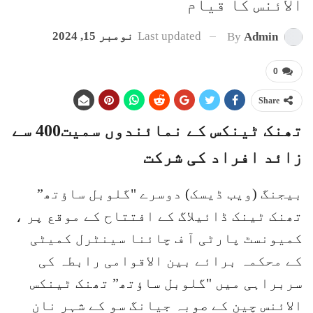
الائنس کا قیام
Last updated
نومبر 15, 2024
By
Admin
0
Share
تھنک ٹینکس کے نمائندوں سمیت400 سے
زائد افراد کی شرکت
بیجنگ (ویب ڈیسک) دوسرے "گلوبل ساؤتھ”
تھنک ٹینک ڈائیلاگ کے افتتاح کے موقع پر ،
کمیونسٹ پارٹی آ ف چائنا سینٹرل کمیٹی
کے محکمہ برائے بین الاقوامی رابطہ کی
سربراہی میں "گلوبل ساؤتھ” تھنک ٹینکس
الائنس چین کے صوبہ جیانگ سو کے شہر نان