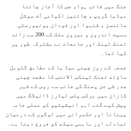
جنگ میں قائم ہوا، جس کا آغاز چائنا
میڈیا گروپ ، چائنیز اکیڈمی آف سوشل
سائنسز ، شنہوا اور فودان یونیورسٹی
سمیت اندرون و بیرون ملک کے 200 سے زائد
تھنک ٹینک اور جامعات نے مشترکہ طور پر
کیا تھا۔
جمعہ کے روز چینی میڈ یا کے مطابق گلوبل
ساؤتھ تھنک ٹینکس الائنس کا مقصد چینی
صدر شی جن پھنگ کی جانب سے روس کے شہر
کازان میں برکس پلس لیڈرز ڈائیلاگ میں
پیش کیے گئے اہم انیشیٹیو کو عملی جامہ
پہنانا اور حکمرانی میں لوگوں کے درمیان
تبادلے اور باہمی سیکھ کو فروغ دینا ہے۔