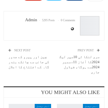
Pinterest
WhatsApp
ReddIt
Email
Admin
5295 Posts
0 Comments
NEXT POST
PREV POST
سری لنکا ٹی 10سپر لیگ
چین اور پیرو کے صدور
2024کا آغاز 11دسمبر
کی جانب سے چانکے بندر
2024سے ہوگا، شیڈول
گاہ کے افتتاح کا اعلان
جاری
YOU MIGHT ALSO LIKE
انٹرنیشنل
انٹرنیشنل