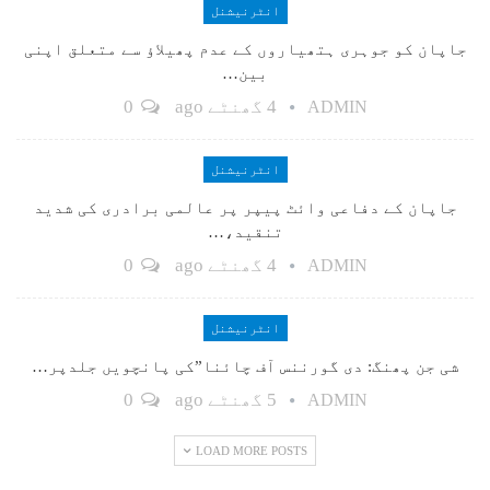
انٹرنیشنل
جاپان کو جوہری ہتھیاروں کے عدم پھیلاؤ سے متعلق اپنی
بین…
4 گھنٹے ago
0
ADMIN
انٹرنیشنل
جاپان کے دفاعی وائٹ پیپر پر عالمی برادری کی شدید
تنقید،…
4 گھنٹے ago
0
ADMIN
انٹرنیشنل
شی جن پھنگ: دی گورننس آف چائنا”کی پانچویں جلدپر…
5 گھنٹے ago
0
ADMIN
LOAD MORE POSTS