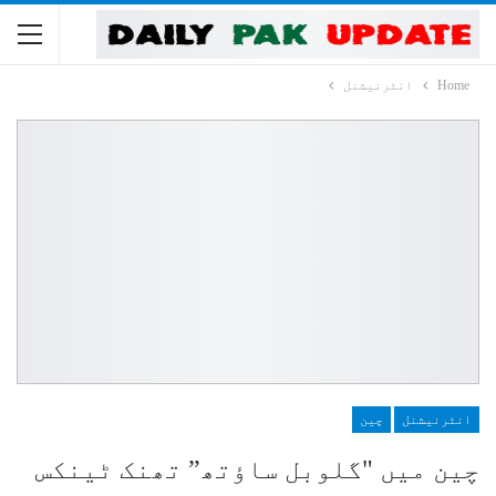
Home
انٹرنیشنل
انٹرنیشنل
چین
چین میں "گلوبل ساؤتھ” تھنک ٹینکس