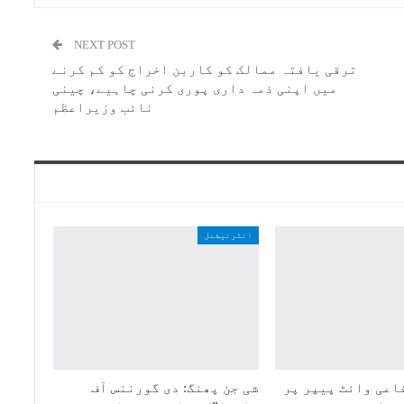
NEXT POST
ترقی یافتہ ممالک کو کاربن اخراج کو کم کرنے
میں اپنی ذمہ داری پوری کرنی چاہیے، چینی
نائب وزیراعظم
انٹرنیشنل
اعی وائٹ پیپر پر
شی جن پھنگ: دی گورننس آف