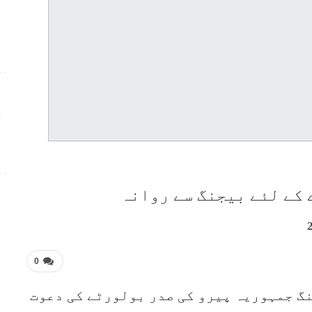
ج
 کے لئے بیجنگ سے روانہ
0
نگ جمہوریہ پیرو کی صدر بولورٹے کی دعوت