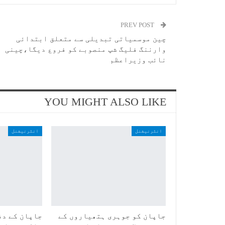
PREV POST
چین موسمیاتی تبدیلی سے متعلق ابتدائی
وارننگ فلیگ شپ منصوبے کو فروع دیگا،چینی
نائب وزیراعظم
YOU MIGHT ALSO LIKE
انٹرنیشنل
انٹرنیشنل
جاپان کو جوہری ہتھیاروں کے
جاپان کے دف