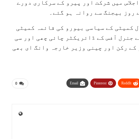
ے 31ویں غیررسمی اجلاس میں شرکت اور پیرو کے سرکاری دورے
 روز بیجنگ سے روانہ ہو گئے۔
ل کمیٹی کے سیاسی بیورو کی قائمہ کمیٹی
 جنرل آفس کے ڈائریکٹر چائی چھی اور سی
کے رکن اور چینی وزیر خارجہ وانگ ای بھی
Email
Pinterest
ReddIt
0