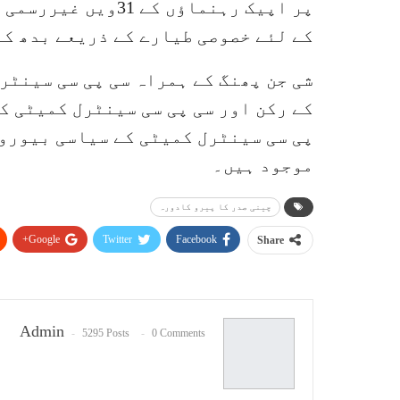
پر اپیک رہنماؤں ک
کے لئے خصوصی طیارے کے ذریعے بدھ کے
شی جن پھنگ کے ہمراہ سی پی سی سینٹر
کے رکن اور سی پی سی سینٹرل کمیٹی کے
پی سی سینٹرل کمیٹی کے سیاسی بیورو 
موجود ہیں۔
چینی صدر کا پیرو کادورہ
Google+
Twitter
Facebook
Share
Admin
5295 Posts
0 Comments