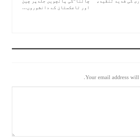
ی کی شدید تنقید،
چائنا”کی پانچویں جلدپر چین
اور تاجکستان کے دانشوروں…
Your email address will 