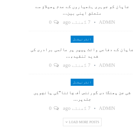
جاپان کو جوہری ہتھیاروں کے عدم پھیلاؤ سے
متعلق اپنی بین…
7 گھنٹے ago
0
ADMIN
انٹرنیشنل
اپان کے دفاعی وائٹ پیپر پر عالمی برادری کی
شدید تنقید،…
7 گھنٹے ago
0
ADMIN
انٹرنیشنل
شی جن پھنگ: دی گورننس آف چائنا”کی پانچویں
جلدپر…
7 گھنٹے ago
0
ADMIN
LOAD MORE POSTS