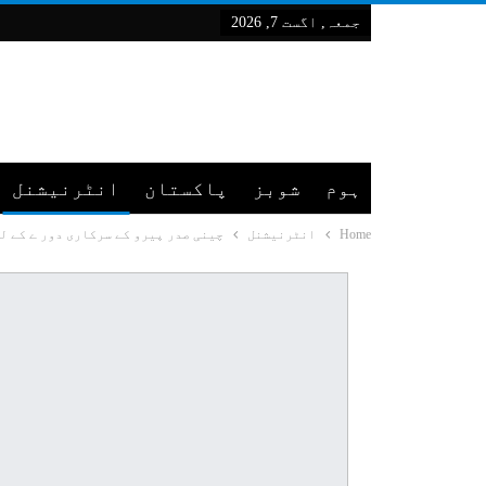
جمعہ, اگست 7, 2026
ہوم
شوبز
پاکستان
انٹرنیشنل
Home
انٹرنیشنل
چینی صدر پیرو کے سرکاری دور ے کے ل