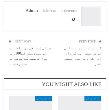
Email
Admin
5285 Posts
0 Comments
NEXT POST
PREV POST
گلوبل ساؤتھ انسانی
چینی صدر کی سن یات سین
ترقی میں اہم کردار
یونیورسٹی کے100ویں
ادا کر رہا ہے، چینی
یوم تاسیس کے موقع پر
صدر
مبارکباد
YOU MIGHT ALSO LIKE
انٹرنیشنل
انٹرنیشنل