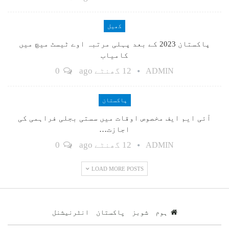
کھیل
پاکستان 2023 کے بعد پہلی مرتبہ اوے ٹیسٹ میچ میں
کامیاب
12 گھنٹے ago
0
ADMIN
پاکستان
آئی ایم ایف مخصوص اوقات میں سستی بجلی فراہمی کی
اجازت…
12 گھنٹے ago
0
ADMIN
LOAD MORE POSTS
ہوم
شوبز
پاکستان
انٹرنیشنل