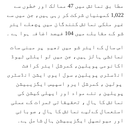
مطا بق نمائش میں 47 ممالک اور خطوں سے
1,022 کمپنیاں شرکت کر رہی ہیں، جن میں سے
غیر ملکی نمائش کنندگان میں پچھلے ایئر
شو کے مقابلے میں 104 فیصد اضافہ ہوا ہے ۔
اس سال کے ایئر شو میں تھیم پر مبنی سات
نمائشی ہالز ہیں، جن میں لو ایلٹی ٹیوڈ
اکانومی پویلین، کمرشل ایئر کرافٹ
انڈسٹری پویلین، سول ایوی ایشن انڈسٹری
پولین ، کمرشل ایرو اسپیس ایگزیبیشن
پویلین ، نئے مواد اور ایپلی کیشن کی
نمائش کا ہال ، تحقیقاتی ثمرات کے عملی
استعمال کےلیے نمائش کا ہال ، صوبائی
اور میونسپل ایگزیبیشن ہال شامل ہے۔