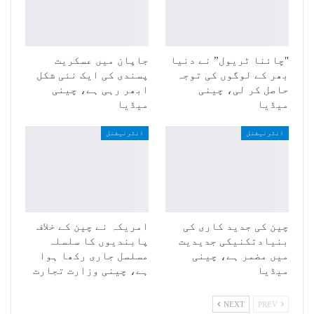
"چائنا ٹریول” نے دنیا
جاپان میں عسکریت
بھر کے لوگوں کی توجہ
پسندی کی ایک نئی شکل
حاصل کر لی، چینی
ابھر رہی ہے، چینی
میڈیا
میڈیا
انٹرنیشنل
انٹرنیشنل
چین کی جدید کاری کی
امریکہ نے چین کے خلاف
بنیادتکنیکی جدیدیت
پابندیوں کا سلسلہ
میں مضمر ہے، چینی
مسلسل جاری رکھا ہوا
میڈیا
ہے، چینی وزارت تجارت
NEXT
PREV