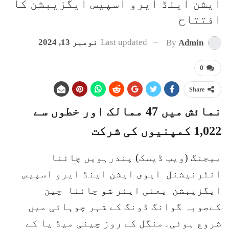
ایشن اینڈ ایرو اسپیس ایگزیبشن کا
افتتاح
Last updated
نومبر 13, 2024
By
Admin
0
Share
نمائش میں 47 ممالک اور خطوں سے
1,022 کمپنیوں کی شرکت
بیجنگ (ویب ڈیسک) پندرہویں چائنا
انٹرنیشنل ایوی ایشن اینڈ ایرو اسپیس
ایگزیبشن یعنی ایئر شو چائنا چین
کےصوبہ گوانگ ڈونگ کے شہر چوہائی میں
شروع ہوئی۔منگل کے روز چینی میڈ یا کے