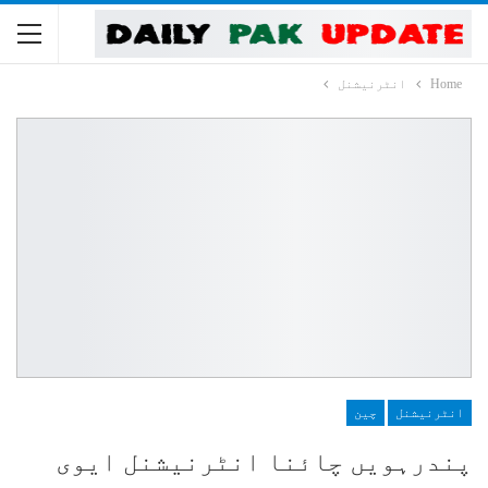
Home
انٹرنیشنل
انٹرنیشنل
چین
پندرہویں چائنا انٹرنیشنل ایوی