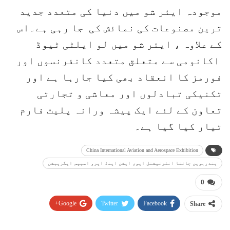
موجودہ ایئر شو میں دنیا کی متعدد جدید
ترین مصنوعات کی نمائش کی جا رہی ہے۔اس
کے علاوہ ، ایئر شو میں لو ایلٹی ٹیوڈ
اکانومی سے متعلق متعدد کانفرنسوں اور
فورمز کا انعقاد بھی کیا جارہا ہے اور
تکنیکی تبادلوں اور معاشی و تجارتی
تعاون کے لئے ایک پیشہ ورانہ پلیٹ فارم
تیار کیا گیا ہے۔
China International Aviation and Aerospace Exhibition
پندرہویں چائنا انٹرنیشنل ایوی ایشن اینڈ ایرو اسپیس ایگزیبشن
0
Google+
Twitter
Facebook
Share
Pinterest
WhatsApp
ReddIt