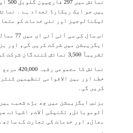
نمائش
ٹیکنالوجیز اور نئی خدمات کو متعار
اس سال کی 
تقریباً 3,500 نمائش کنندگان شرکت کریں گے جو گزشتہ نمائش سے زیادہ ہیں ۔
خطے اور بین الاقوامی تنظیمیں کنٹر
کریں گی۔
بزنس ایگزیبشن میں چھ بڑے شعبے ہیں
آٹوموبائل، تکنیکی آلات، اشیائے صر
بھال، اور خدمات کی تجارت کے ساتھ 
۔