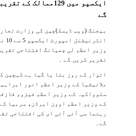
گے
بیجنگ (ویب ڈیسک)چین کی وزارت تجار
انٹر
وزیر اعظم لی چھیانگ افتتاحی تقریب
تقریر کریں گے ۔
اتوار کے روز بتا یا گیا ہے کہچین ک
ملائیشیا کے وزیر اعظم انور ابراہی
سلوواکیہ کے وزیر اعظم فیزو، قازقس
کے وزیر اعظم اوون ایرڈن، سربیا کے
رہنما سی آئی آئی ای کی افتتاحی ت
گے۔