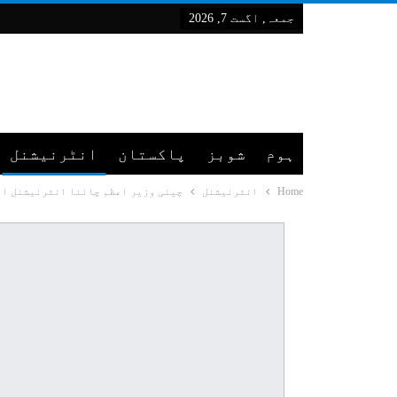
جمعہ, اگست 7, 2026
ہوم
شوبز
پاکستان
انٹرنیشنل
Home
انٹرنیشنل
چینی وزیر اعظم چائنا انٹرنیشنل ام