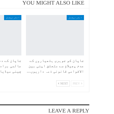
YOU MIGHT ALSO LIKE
انٹرنیشنل
انٹرنیشنل
جاپان کو جوہری ہتھیاروں کے
جاپان کے دف
عدم پھیلاؤ سے متعلق اپنی بین
عالمی برادر
الاقوامی قانونی ذمہ داریوں…
چینی میڈیا
NEXT
PREV
LEAVE A REPLY