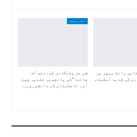
انٹرنیشنل
اعی وائٹ پیپر پر
شی جن پھنگ: دی گورننس آف
ی کی شدید تنقید،
چائنا”کی پانچویں جلدپر چین
اور تاجکستان کے دانشوروں…