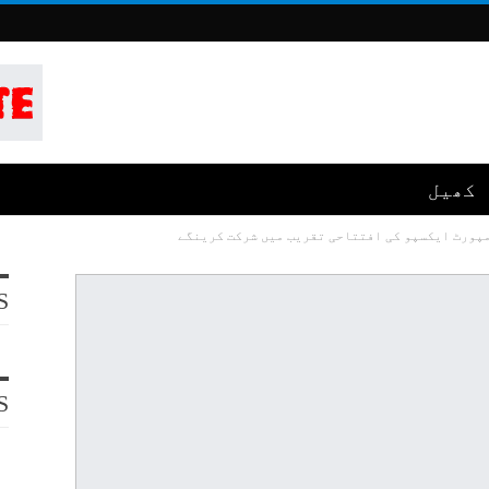
کھیل
پورٹ ایکسپو کی افتتاحی تقریب میں شرکت کرینگے
S
S