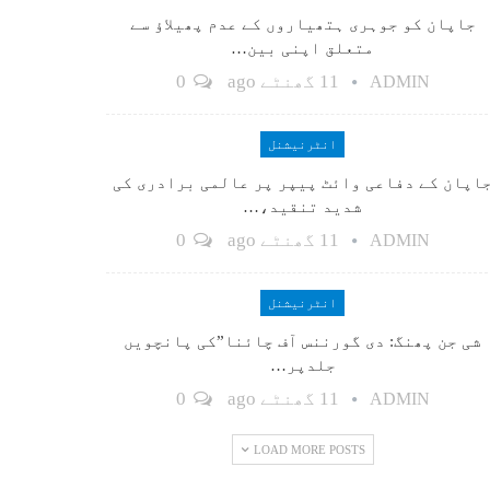
جاپان کو جوہری ہتھیاروں کے عدم پھیلاؤ سے
متعلق اپنی بین…
11 گھنٹے ago
0
ADMIN
انٹرنیشنل
اپان کے دفاعی وائٹ پیپر پر عالمی برادری کی
شدید تنقید،…
11 گھنٹے ago
0
ADMIN
انٹرنیشنل
شی جن پھنگ: دی گورننس آف چائنا”کی پانچویں
جلدپر…
11 گھنٹے ago
0
ADMIN
LOAD MORE POSTS