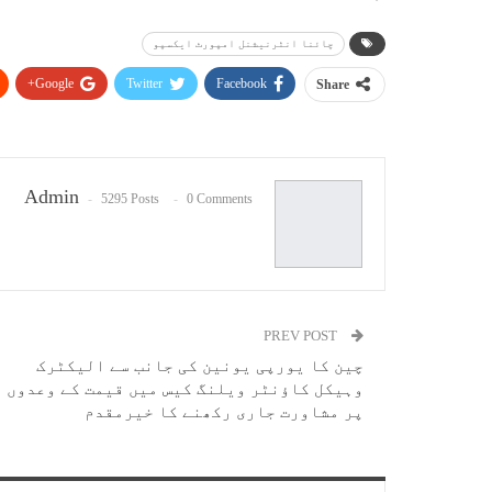
چائنا انٹرنیشنل امپورٹ ایکسپو
Google+
Twitter
Facebook
Share
Admin
5295 Posts
0 Comments
PREV POST
چین کا یورپی یونین کی جانب سے الیکٹرک
وہیکل کاؤنٹر ویلنگ کیس میں قیمت کے وعدوں
پر مشاورت جاری رکھنے کا خیرمقدم