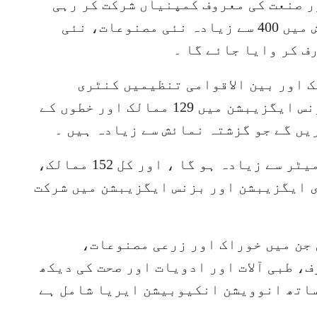
 میں 297 فارچیون گلوبل 500 اور صنعت کی معروف کمپنیاں شرکت کر رہی
ہیں جو ایک ریکارڈ تعداد ہے ۔ نمائش میں 400 سے زیادہ نئی مصنوعات، نئی
ف کر وایا جائے گا ۔
سی آئی آئی ای میں 77 ممالک اور بین الاقوامی تنظیمیں کنٹری
ایگزیبشن میں شرکت کریں گی، اور بزنس ایگزیبشن میں 129 ممالک اور خطوں کے
نمائش کا مجموعی رقبہ 420,000 مربع میٹر سے زیادہ ہو گا ، اور کل 152 ممالک،
ی ایگزیبشن اور بزنس ایگزیبشن میں شرکت
 جن میں خوراک اور زرعی مصنوعات،
ف، طبی آلات اور ادویات اور صحت کی دیکھ
ساتھ انوویشن انکیوبیشن ایریا شامل ہے