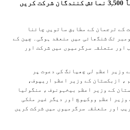
ایکسپو میں 129ممالک کے تقریباً 3,500 نمائش کنندگان شرکت کریں
ت کے ترجمان کے مطابق ساتویں چائنا
نیشنل امپورٹ ایکسپو 5 سے 10 نومبر تک شنگھائی میں منعقد ہوگی۔ چین کے
 اور متعلقہ سرگرمیوں میں شرکت اور
ے وزیر اعظم لی چھیانگ کی دعوت پر
م ، ازبکستان کے وزیر اعظم اریپوف،
تان کے وزیر اعظم بیخہونوف ، منگولیا
 وزیر اعظم ووکیوچ اور دیگر غیر ملکی
قریب اور متعلقہ سرگرمیوں میں شرکت کریں