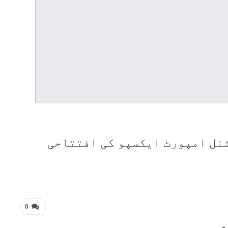
ج
نل امپورٹ ایکسپو کی افتتاحی
0