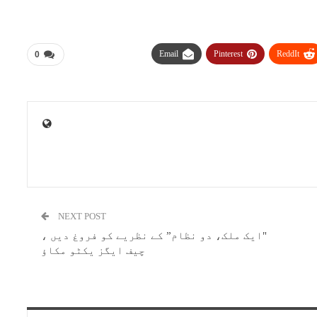
Email
Pinterest
ReddIt
0
NEXT POST
"ایک ملک، دو نظام” کے نظریے کو فروغ دیں ،
چیف ایگز یکٹو مکاؤ