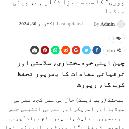
چوری” کا سب سے بڑا شکار ہے، چینی
میڈیا
Last updated
اکتوبر 30, 2024
By
Admin
0
Share
چین اپنی خودمختاری، سلامتی اور
ترقیاتی مفادات کا بھرپور تحفظ
کرے گا، رپورٹ
بیجنگ (ویب ڈیسک) حال ہی میں کچھ مغربی
میڈیا اور امریکی اور مغربی انٹیلی جنس
ایجنسیوں نے ایک بار پھر نام نہاد "چینی
جاسوسی کے خطرے” کے جھوٹے بیانیے کو بڑھا