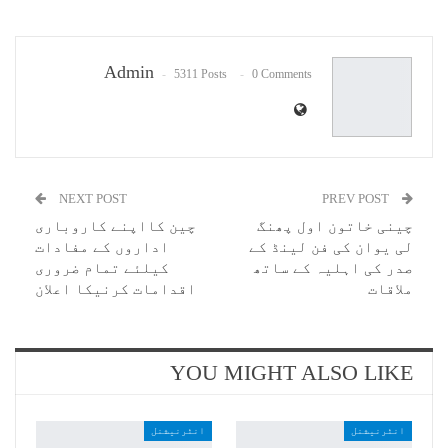
Pinterest
WhatsApp
ReddIt
Email
Admin
5311 Posts
0 Comments
NEXT POST
PREV POST
چینی خاتون اول پھنگ
چین کااپنے کاروباری
لی یوان کی فن لینڈ کے
اداروں کے مفادات
صدر کی اہلیہ کے ساتھ
کیلئے تمام ضروری
ملاقات
اقدامات کرنیکا اعلان
YOU MIGHT ALSO LIKE
انٹرنیشنل
انٹرنیشنل