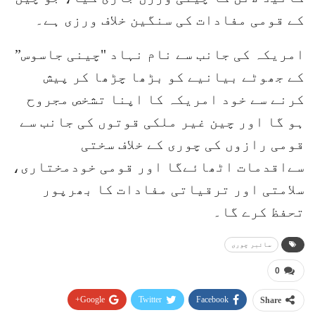
کے قومی مفادات کی سنگین خلاف ورزی ہے۔
امریکہ کی جانب سے نام نہاد "چینی جاسوس”
کے جھوٹے بیانیے کو بڑھا چڑھا کر پیش
کرنے سے خود امریکہ کا اپنا تشخص مجروح
ہو گا اور چین غیر ملکی قوتوں کی جانب سے
قومی رازوں کی چوری کے خلاف سختی
سےاقدمات اٹھائےگا اور قومی خودمختاری،
سلامتی اور ترقیاتی مفادات کا بھرپور
تحفظ کرے گا۔
سائبر چوری
0
Google+
Twitter
Facebook
Share