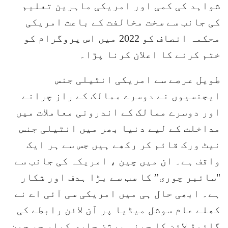
شواہد کی کمی اور امریکی ماہرین تعلیم
کی جانب سے سخت مخالفت کے باعث امریکی
محکمہ انصاف کو 2022 میں اس پروگرام کو
ختم کرنے کا اعلان کرنا پڑا۔
طویل عرصے سے امریکی انٹیلی جنس
ایجنسیوں نے دوسرے ممالک کے راز چرانے
اور دوسرے ممالک کے اندرونی معاملات میں
مداخلت کے لیے دنیا بھر میں انٹیلی جنس
نیٹ ورک قائم کر رکھے ہیں جس سے ہر ایک
واقف ہے۔ ان میں چین ، امریکہ کی جانب سے
"سائبر چوری” کا سب سے بڑا ہدف اور شکار
ہے۔ ابھی حال ہی میں امریکی سی آئی اے نے
کھلے عام سوشل میڈیا پر آن لائن رابطے کی
گائیڈ لائن کا چینی ورژن جاری کیا، جو چین