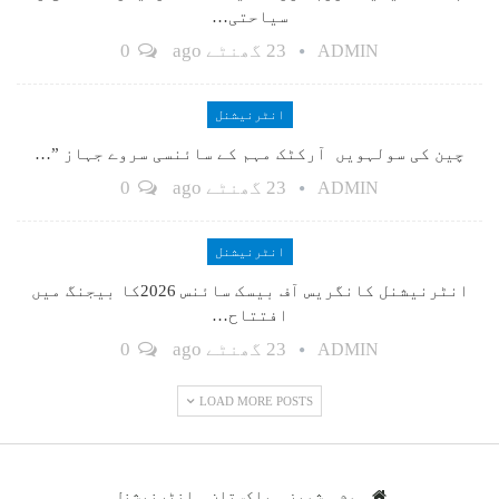
سیاحتی…
23 گھنٹے ago
0
ADMIN
انٹرنیشنل
چین کی سولہویں آرکٹک مہم کے سائنسی سروے جہاز ”…
23 گھنٹے ago
0
ADMIN
انٹرنیشنل
انٹرنیشنل کانگریس آف بیسک سائنس 2026کا بیجنگ میں
افتتاح…
23 گھنٹے ago
0
ADMIN
LOAD MORE POSTS
ہوم
شوبز
پاکستان
انٹرنیشنل