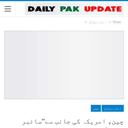
Home
انٹرنیشنل
انٹرنیشنل
چین
چین، امریکہ کی جانب سے”سائبر