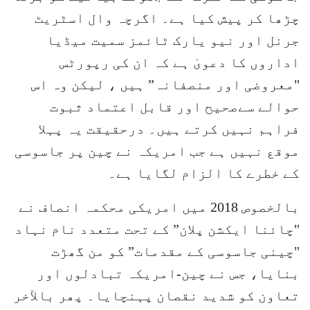
چڑھا کر پیش کیا ہے۔ اگرچہ وال اسٹریٹ
جرنل اور نیو یارک ٹائمز سمیت میڈیا
اداروں کا دعویٰ ہے کہ ان کی رپورٹس
"معروضی اور منصفانہ” ہیں ، لیکن وہ اس
حوالے سےصحیح اور قابل اعتماد ثبوت
فراہم نہیں کرتے ہیں۔ درحقیقت یہ پہلا
موقع نہیں ہے جب امریکہ نے چین پر جاسوسی
کے خطرے کا الزام لگایا ہے۔
بالخصوص 2018 میں امریکی محکمہ انصاف نے
"چائنا ایکشن پلان” کے تحت متعدد نام نہاد
"چینی جاسوسی کے مقدمات” کو من گھڑت
بنایا، جس نے چین-امریکہ تبادلوں اور
تعاون کو شدید نقصان پہنچایا۔ پھر بالآخر