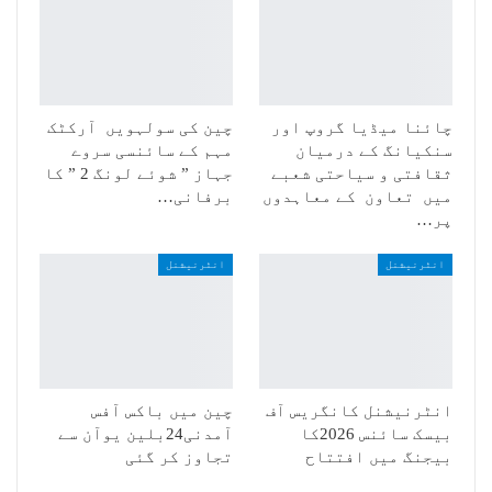
چائنا میڈیا گروپ اور
چین کی سولہویں آرکٹک
سنکیانگ کے درمیان
مہم کے سائنسی سروے
ثقافتی و سیاحتی شعبے
جہاز ” شوئے لونگ 2 ” کا
میں تعاون کے معاہدوں
برفانی…
پر…
انٹرنیشنل
انٹرنیشنل
انٹرنیشنل کانگریس آف
چین میں باکس آفس
بیسک سائنس 2026کا
آمدنی24بلین یوآن سے
بیجنگ میں افتتاح
تجاوز کر گئی