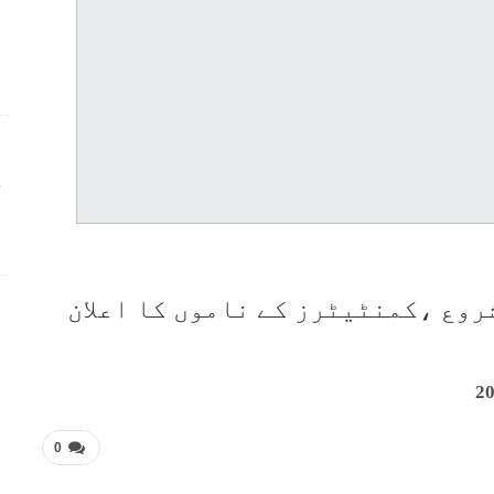
ج
روع ،کمنٹیٹرز کے ناموں کا اعلان
0