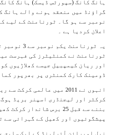
ہانگ کانگ (سپورٹس ڈیسک) ہانگ کانگ 
نومبر سے ہو گا۔ ٹورنامنٹ کے لیے ک
اعلان کردیا ہے ۔
ٹورنامنٹ نے کمنٹیٹرز کی فہرست میں
اور ریان کیمپبیل جیسے کھلاڑیوں کو 
ڈومینک کارک کمنٹری پر بھرپور کمان
انہوں نے 2011 میں عالمی کر
کرکٹر اور لیجنڈری اسپنر بریڈ ہوگ 
بننے سے قبل 25 برس شاندار 
پیشگوئیوں اور کھیل کے گہرائی سے ت
نیل اوبرائن آئرلینڈ کے ایک سابق ع