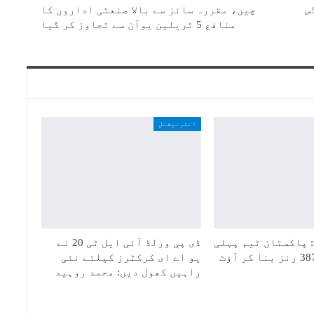
س
چین، مقررہ سائز سے بالا صنعتی اداروں کا
منافع 5 ٹریلین یوآن سے تجاوز کر گیا
انٹرنیشنل
 پاکستان ٹیم پہلی
ڈی پی ورلڈ آئی ایل ٹی 20 نے
یو اے ای کرکٹرز کیلئے نئی
راہیں کھول دیں: محمد روہید