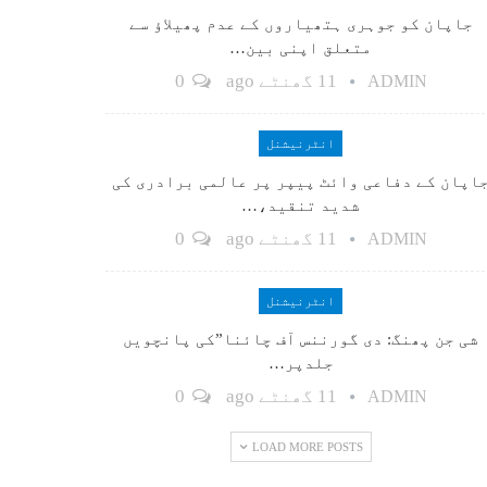
جاپان کو جوہری ہتھیاروں کے عدم پھیلاؤ سے
متعلق اپنی بین…
11 گھنٹے ago
0
ADMIN
انٹرنیشنل
اپان کے دفاعی وائٹ پیپر پر عالمی برادری کی
شدید تنقید،…
11 گھنٹے ago
0
ADMIN
انٹرنیشنل
شی جن پھنگ: دی گورننس آف چائنا”کی پانچویں
جلدپر…
11 گھنٹے ago
0
ADMIN
LOAD MORE POSTS