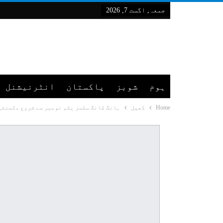
جمعہ, اگست 7, 2026
ہوم
شوبز
پاکستان
انٹرنیشنل
Home
کھیل
ہانگ کانگ سکسز یکم نومبر سے شروع ،کمنٹیٹ