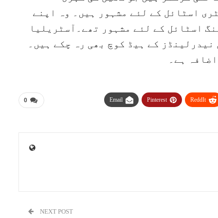
ری اسٹائل کے لئے مشہور ہیں۔ وہ اپنے
نگ اسٹائل کے لئے مشہور تھے۔آسٹریلیا
 نیدرلینڈز کے ہیڈ کوچ بھی رہ چکے ہیں۔
اضافہ ہے۔
Email
Pinterest
ReddIt
0
NEXT POST