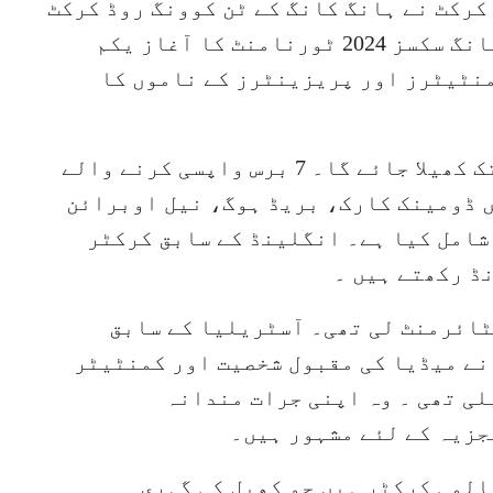
کرکٹ نے ہانگ کانگ کے ٹن کوونگ روڈ کرکٹ
گراؤنڈ میں منعقد ہونے والے ہانگ کانگ سکسز 2024 ٹورنامنٹ کا آغاز یکم
منٹیٹرز اور پریزینٹرز کے ناموں کا
یہ ٹورنامنٹ یکم نومبر سے 3 نومبر تک کھیلا جائے گا۔ 7 برس واپسی کرنے والے
 ڈومینک کارک، بریڈ ہوگ، نیل اوبرائن
شامل کیا ہے۔ انگلینڈ کے سابق کرکٹر
ڈ رکھتے ہیں ۔
کٹ سے ریٹائرمنٹ لی تھی۔ آسٹریلیا کے سابق
نے میڈیا کی مقبول شخصیت اور کمنٹیٹر
کرکٹ کھیلی تھی ۔ وہ اپنی جرات مندانہ
جزیہ کے لئے مشہور ہیں۔
المی کرکٹر ہیں جو کھیل کی گہری