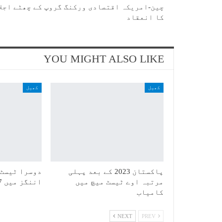
چین-امریکہ اقتصادی ورکنگ گروپ کے چھٹے اجلا
کا انعقاد
YOU MIGHT ALSO LIKE
کھیل
کھیل
پاکستان 2023 کے بعد پہلی
دوسرا ٹیسٹ:
مرتبہ اوے ٹیسٹ میچ میں
اننگز میں 387 رنز بنا کر آؤٹ
کامیاب
NEXT
PREV