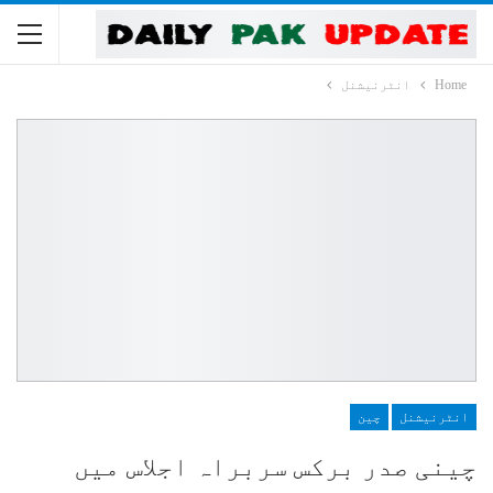
Home
انٹرنیشنل
انٹرنیشنل
چین
چینی صدر برکس سربراہ اجلاس میں