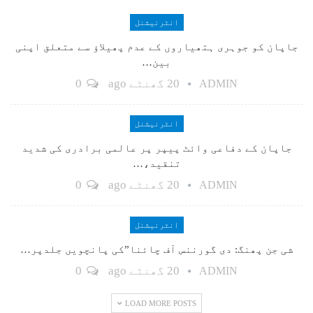
انٹرنیشنل
جاپان کو جوہری ہتھیاروں کے عدم پھیلاؤ سے متعلق اپنی
بین…
20 گھنٹے ago
0
ADMIN
انٹرنیشنل
جاپان کے دفاعی وائٹ پیپر پر عالمی برادری کی شدید
تنقید،…
20 گھنٹے ago
0
ADMIN
انٹرنیشنل
شی جن پھنگ: دی گورننس آف چائنا”کی پانچویں جلدپر…
20 گھنٹے ago
0
ADMIN
LOAD MORE POSTS