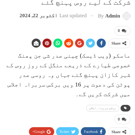
شرکت کے لیے روس پہنچ گئے
Last updated
اکتوبر 22, 2024
By
Admin
0
Share
ماسکو (ویب ڈیسک) چینی صدر شی جن پھنگ
خصوصی طیارے کے ذریعے منگل کے روز روس کے
شہر کازان پہنچ گئے جہاں وہ روسی صدر
پوٹن کی دعوت پر 16 ویں برکس سربراہ اجلاس
میں شرکت کریں گے۔
برکس سربراہ اجلاس
0
Google+
Twitter
Facebook
Share