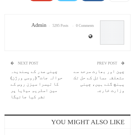
Pinterest
WhatsApp
ReddIt
Email
Admin
5295 Posts
0 Comments
NEXT POST
PREV POST
چین اور بھارت سرحد سے
چینی صدر کے پسندیدہ
متعلقہ مسائل کے حل تک
حوالہ جات” (روسی ورژن)
پہنچ گئے ہیں، چینی
کا تیسرا سیزن روس کے
وزارت خارجہ
مین اسٹریم میڈیا پر
نشر کیا جائیگا
YOU MIGHT ALSO LIKE