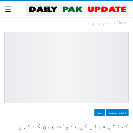
Home
انٹرنیشنل
انٹرنیشنل
چین
کینٹن فیئر کی بدولت چین کے شہر