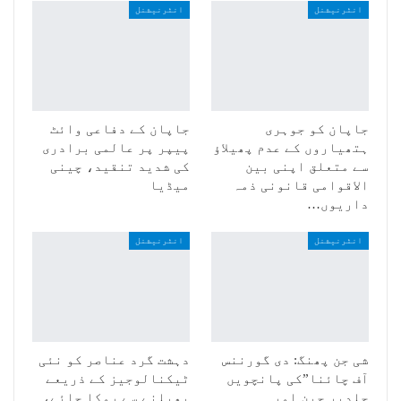
انٹرنیشنل
انٹرنیشنل
جاپان کو جوہری
جاپان کے دفاعی وائٹ
ہتھیاروں کے عدم پھیلاؤ
پیپر پر عالمی برادری
سے متعلق اپنی بین
کی شدید تنقید، چینی
الاقوامی قانونی ذمہ
میڈیا
داریوں…
انٹرنیشنل
انٹرنیشنل
شی جن پھنگ: دی گورننس
دہشت گرد عناصر کو نئی
آف چائنا”کی پانچویں
ٹیکنالوجیز کے ذریعے
جلدپر چین اور
پھیلنے سے روکا جائے،