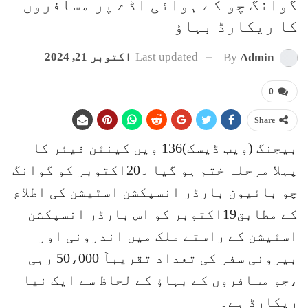
گوانگ چو کے ہوائی اڈے پر مسافروں
کا ریکارڈ بہاؤ
Last updated
اکتوبر 21, 2024
By
Admin
0
Share
بیجنگ (ویب ڈیسک)136 ویں کینٹن فیئر کا
پہلا مرحلہ ختم ہو گیا ۔20اکتوبر کو گوانگ
چو بائیون بارڈر انسپکشن اسٹیشن کی اطلاع
کے مطابق19اکتوبر کو اس بارڈر انسپکشن
اسٹیشن کے راستے ملک میں اندرونی اور
بیرونی سفر کی تعداد تقریباً 50،000 رہی
،جو مسافروں کے بہاؤ کے لحاظ سے ایک نیا
ریکارڈ ہے۔