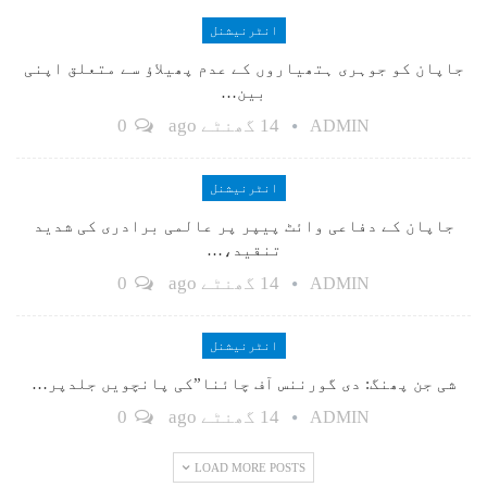
انٹرنیشنل
جاپان کو جوہری ہتھیاروں کے عدم پھیلاؤ سے متعلق اپنی
بین…
14 گھنٹے ago
0
ADMIN
انٹرنیشنل
جاپان کے دفاعی وائٹ پیپر پر عالمی برادری کی شدید
تنقید،…
14 گھنٹے ago
0
ADMIN
انٹرنیشنل
شی جن پھنگ: دی گورننس آف چائنا”کی پانچویں جلدپر…
14 گھنٹے ago
0
ADMIN
LOAD MORE POSTS