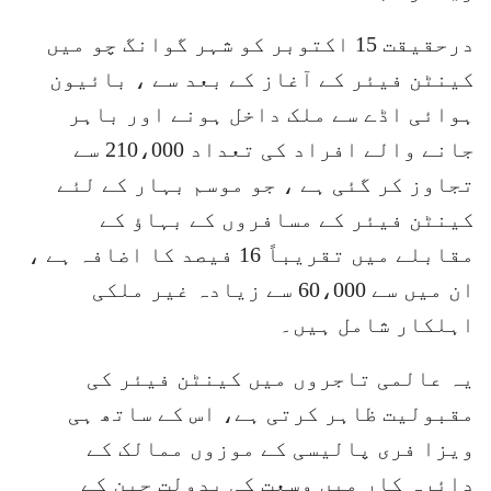
درحقیقت 15 اکتوبر کو شہر گوانگ چو میں
کینٹن فیئر کے آغاز کے بعد سے ، بائیون
ہوائی اڈے سے ملک داخل ہونے اور باہر
جانے والے افراد کی تعداد 210،000 سے
تجاوز کر گئی ہے ، جو موسم بہار کے لئے
کینٹن فیئر کے مسافروں کے بہاؤ کے
مقابلے میں تقریباً 16 فیصد کا اضافہ ہے ،
ان میں سے 60،000 سے زیادہ غیر ملکی
اہلکار شامل ہیں۔
یہ عالمی تاجروں میں کینٹن فیئر کی
مقبولیت ظاہر کرتی ہے، اس کے ساتھ ہی
ویزا فری پالیسی کے موزوں ممالک کے
دائرہ کار میں وسعت کی بدولت چین کے