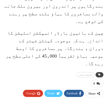
بندرگاہوں پر اندرون اور بیرون ملک جانے
والے مسافروں کا بہاؤ بلند سطح پر رہنے
کی توقع ہے۔
چین کے بائیون بارڈر انسپکشن اسٹیشن کا
اندازہ ہے کہ موجودہ کینٹن فیئر کے
دوران ، بندرگاہ پر مسافروں کا اوسط
یومیہ بہاؤ تقریباً 45،000 کی اعلی سطح پر
رہے گا۔
کینٹن فیئر
0
Google+
Twitter
Facebook
Share
Pinterest
WhatsApp
ReddIt