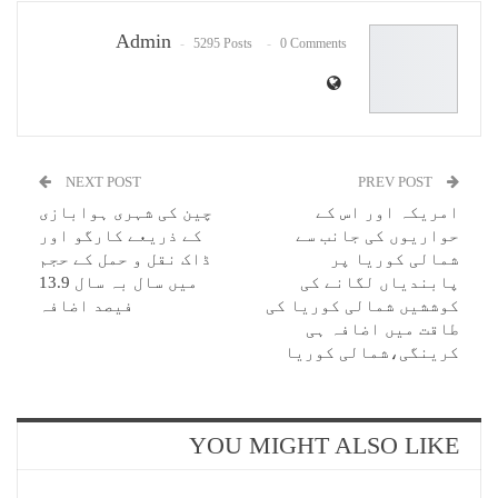
Email
Admin
5295 Posts
0 Comments
NEXT POST
PREV POST
امریکہ اور اس کے
چین کی شہری ہوابازی
حواریوں کی جانب سے
کے ذریعے کارگو اور
شمالی کوریا پر
ڈاک نقل و حمل کے حجم
پابندیاں لگانے کی
میں سال بہ سال 13.9
کوششیں شمالی کوریا کی
فیصد اضافہ
طاقت میں اضافہ ہی
کرینگی،شمالی کوریا
YOU MIGHT ALSO LIKE