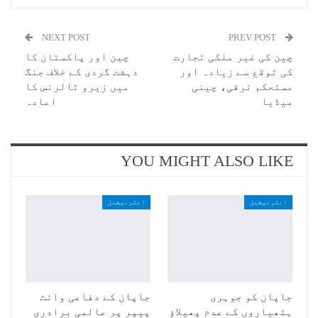
NEXT POST
PREV POST
چین کی غیر ملکی تجارت
چین اور پاکستان کا
کی توقع سے زیادہ اور
دہشت گردی کے خلاف جنگ
مستحکم ترقی، چینی
میں زیرو ٹالرنس کا
میڈیا
اعادہ
YOU MIGHT ALSO LIKE
انٹرنیشنل
انٹرنیشنل
جاپان کو جوہری
جاپان کے دفاعی وائٹ
ہتھیاروں کے عدم پھیلاؤ
پیپر پر عالمی برادری