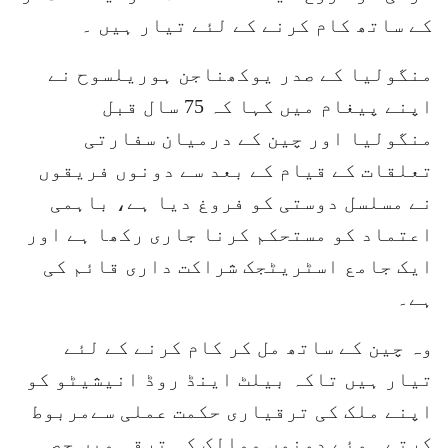
کے ساتھ کام کرنے کے لئے تیار ہیں ۔
منگولیا کے صدر یوکھناجن ہوریلسوح نے
اپنے پیغام میں کہا کہ 75 سال قبل
منگولیا اور چین کے درمیان سفارتی
تعلقات کے قیام کے بعد سے دونوں فریقوں
نے مسلسل دوستی کو فروغ دیا ہے، باہمی
اعتماد کو مستحکم کرنا جاری رکھا ہے اور
ایک جامع اسٹریٹجک شراکت داری قائم کی
ہے۔
وہ چین کے ساتھ مل کر کام کرنے کے لئے
تیار ہیں تاکہ بیلٹ اینڈ روڈ انیشیٹو کو
اپنے ملک کی ترقیاری حکمت عملی سےمربوط
کرتے ہوئے دونوں ممالک کی ترقی میں حصہ