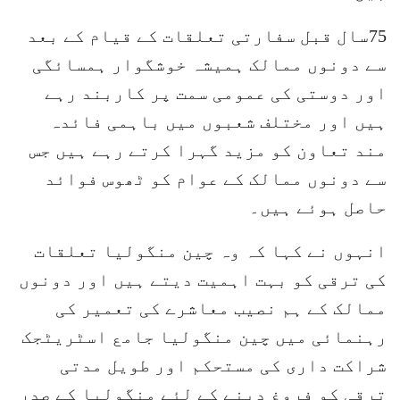
75سال قبل سفارتی تعلقات کے قیام کے بعد
سے دونوں ممالک ہمیشہ خوشگوار ہمسائگی
اور دوستی کی عمومی سمت پر کاربند رہے
ہیں اور مختلف شعبوں میں باہمی فائدہ
مند تعاون کو مزید گہرا کرتے رہے ہیں جس
سے دونوں ممالک کے عوام کو ٹھوس فوائد
حاصل ہوئے ہیں۔
انہوں نے کہا کہ وہ چین منگولیا تعلقات
کی ترقی کو بہت اہمیت دیتے ہیں اور دونوں
ممالک کے ہم نصیب معاشرے کی تعمیر کی
رہنمائی میں چین منگولیا جامع اسٹریٹجک
شراکت داری کی مستحکم اور طویل مدتی
ترقی کو فروغ دینے کے لئے منگولیا کے صدر