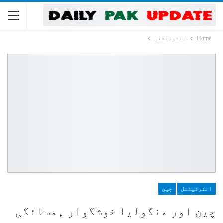
Home
انٹرنیشنل
انٹرنیشنل
چین
چین اور منگولیا خوشگوار ہمسائگی