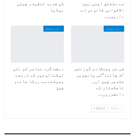
سے متعلق اپنی بین
کی شدید تنقید، چینی
الاقوامی قانونی ذمہ
میڈیا
داریوں…
انٹرنیشنل
انٹرنیشنل
شی جن پھنگ: دی گورننس
دہشت گرد عناصر کو نئی
آف چائنا”کی پانچویں
ٹیکنالوجیز کے ذریعے
جلدپر چین اور
پھیلنے سے روکا جائے،
تاجکستان کے
چین
دانشوروں…
NEXT
PREV