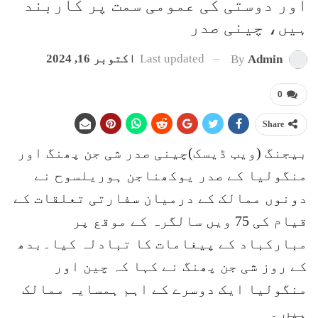
اور دوستی کی عمومی سمت پر کاربند
ہیں، چینی صدر
Last updated
اکتوبر 16, 2024
By
Admin
0
Share
بیجنگ (ویب ڈیسک)چینی صدر شی جن پھنگ اور
منگولیا کے صدر یوکھناجن ہوریلسوح نے
دونوں ممالک کے درمیان سفارتی تعلقات کے
قیام کی 75 ویں سالگرہ کے موقع پر
مبارکباد کے پیغامات کا تبادلہ کیا۔بدھ
کے روز شی جن پھنگ نے کہا کہ چین اور
منگولیا ایک دوسرے کے اہم ہمسایہ ممالک
ہیں ۔