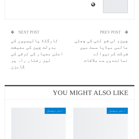
NEXT POST
PREV POST
چین، لی شو لئی کی چھٹی
ٹارگٹڈ پالیسیوں کی
عالمی میڈیا سمٹ میں
بدولت چین کی معیشت
شرکت کرنیوالے
اعلیٰ معیار کی ترقی کی
نمائندوں سے ملاقات
تیز رفتار راہ پر
گامزن
YOU MIGHT ALSO LIKE
انٹرنیشنل
انٹرنیشنل