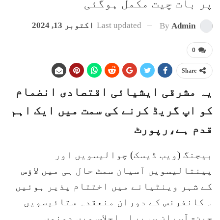
پر بات چیت مکمل ہوگئی
Last updated
اکتوبر 13, 2024
By
Admin
0
Share
یہ مشرقی ایشیائی اقتصادی انضمام
کو اپ گریڈ کرنے کی سمت میں ایک اہم
قدم ہے،رپورٹ
بیجنگ (ویب ڈیسک) چوالیسویں اور
پینتالیسویں آسیان سمٹ حال ہی میں لاؤس
کے شہر وینٹیانے میں اختتام پذیر ہوئیں
۔ کانفرنس کے دوران منعقدہ ستائیسویں
چین- آسیان سربراہ اجلاس میں دونوں