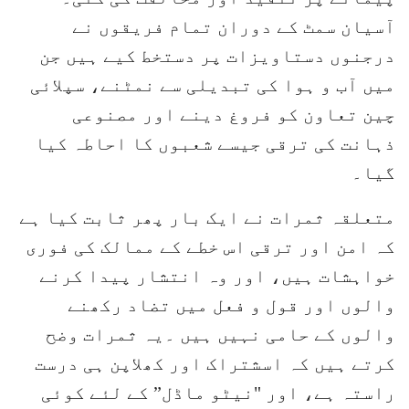
آسیان سمٹ کے دوران تمام فریقوں نے
درجنوں دستاویزات پر دستخط کیے ہیں جن
میں آب و ہوا کی تبدیلی سے نمٹنے، سپلائی
چین تعاون کو فروغ دینے اور مصنوعی
ذہانت کی ترقی جیسے شعبوں کا احاطہ کیا
گیا۔
متعلقہ ثمرات نے ایک بار پھر ثابت کیا ہے
کہ امن اور ترقی اس خطے کے ممالک کی فوری
خواہشات ہیں، اور وہ انتشار پیدا کرنے
والوں اور قول و فعل میں تضاد رکھنے
والوں کے حامی نہیں ہیں ۔یہ ثمرات وضح
کرتے ہیں کہ اسشتراک اور کھلاپن ہی درست
راستہ ہے، اور "نیٹو ماڈل” کے لئے کوئی