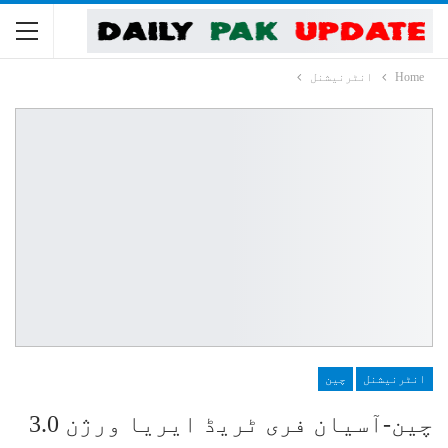
Home
انٹرنیشنل
انٹرنیشنل
چین
چین-آسیان فری ٹریڈ ایریا ورژن 3.0