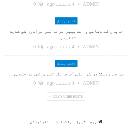
4 گھنٹے ago
0
ADMIN
انٹرنیشنل
جاپان کے دفاعی وائٹ پیپر پر عالمی برادری کی شدید
تنقید،…
4 گھنٹے ago
0
ADMIN
انٹرنیشنل
شی جن پھنگ: دی گورننس آف چائنا”کی پانچویں جلدپر…
4 گھنٹے ago
0
ADMIN
LOAD MORE POSTS
ہوم
شوبز
پاکستان
انٹرنیشنل