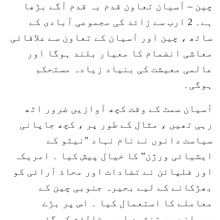
چین – آسیان تعاون قدم بہ قدم آگے بڑھا
ہے۔ 2 ارب سے زائد کی مجموعی آبادی کے
ساتھ ، چین اور آسیان کے تعاون سے علاقائی
معاشی انضمام کا معیار بلند ہوگا اور
عالمی معیشت کی بنیاد زیادہ مستحکم
ہوگی۔
آسیان سمٹ کے وقت کچھ آوازیں ضرور اٹھ
رہی تھیں ، مثال کے طور پر ، کچھ جاپانی
سیاست دانوں نے نام نہاد "نیٹو کے
ایشیائی ورژن” کا خیال پیش کیا ۔ امریکہ
اور فلپائن نے تضادات اور محاذ آرائی کو
بھڑکانے کے لیے بحیرہ جنوبی چین کے
معاملے کا استعمال کیا ۔ اس پر بڑے
پیمانے پر تنقید اور مخالفت کی گئی۔