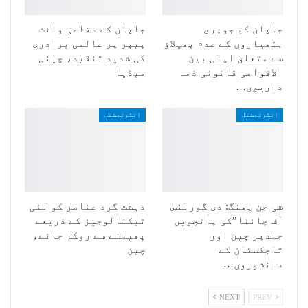
جاپان کو جوہری
جاپان کے دفاعی وائٹ
ہتھیاروں کے عدم پھیلاؤ
پیپر پر عالمی برادری
سے متعلق اپنی بین
کی شدید تنقید، چینی
الاقوامی قانونی ذمہ
میڈیا
داریوں…
انٹرنیشنل
انٹرنیشنل
شی جن پھنگ: دی گورننس
دہشت گرد عناصر کو نئی
آف چائنا”کی پانچویں
ٹیکنالوجیز کے ذریعے
جلدپر چین اور
پھیلنے سے روکا جائے،
تاجکستان کے
چین
دانشوروں…
NEXT
PREV