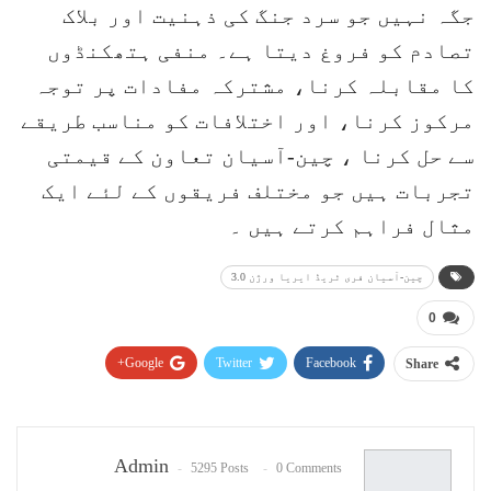
جگہ نہیں جو سرد جنگ کی ذہنیت اور بلاک
تصادم کو فروغ دیتا ہے۔ منفی ہتھکنڈوں
کا مقابلہ کرنا، مشترکہ مفادات پر توجہ
مرکوز کرنا، اور اختلافات کو مناسب طریقے
سے حل کرنا ، چین-آسیان تعاون کے قیمتی
تجربات ہیں جو مختلف فریقوں کے لئے ایک
مثال فراہم کرتے ہیں ۔
چین-آسیان فری ٹریڈ ایریا ورژن 3.0
0
Google+
Twitter
Facebook
Share
Pinterest
WhatsApp
ReddIt
Email
Admin
5295 Posts
0 Comments