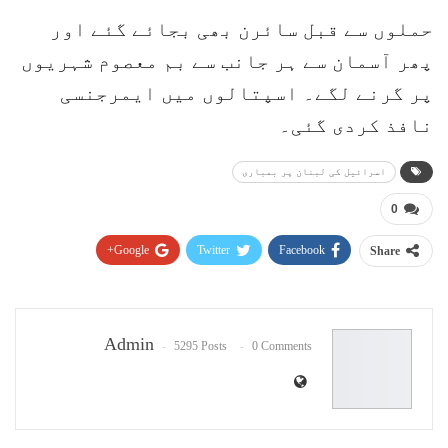
حملوں سے قبل سائرن بھی بجائے گئے اور
پھر آسمان سے ہر جانب سے بم معصوم شہریوں
پر گرنے لگے۔ اسپتالوں میں ایمرجنسی
نافذ کردی گئی۔
اسرائیل کی لبنان پر بمباری
0
Google+
Twitter
Facebook
Share
Pinterest
WhatsApp
ReddIt
Email
Admin
5295 Posts
0 Comments