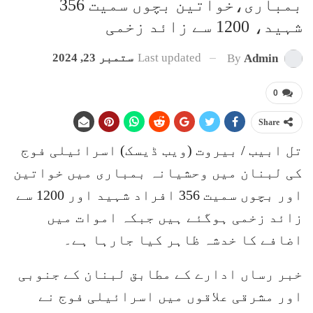
بمباری،خواتین بچوں سمیت 356
شہید، 1200 سے زائد زخمی
Last updated
ستمبر 23, 2024
By
Admin
0
Share
تل ابیب / بیروت (ویب ڈیسک) اسرائیلی فوج
کی لبنان میں وحشیانہ بمباری میں خواتین
اور بچوں سمیت 356 افراد شہید اور 1200 سے
زائد زخمی ہوگئے ہیں جبکہ اموات میں
اضافے کا خدشہ ظاہر کیا جارہا ہے۔
خبر رساں ادارے کے مطابق لبنان کے جنوبی
اور مشرقی علاقوں میں اسرائیلی فوج نے