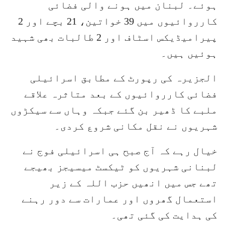
ہوئے۔ لبنان میں ہونے والی فضائی
کارروائیوں میں 39 خواتین، 21 بچے اور 2
پیرامیڈیکس اسٹاف اور 2 طالبات بھی شہید
ہوئیں ہیں۔
الجزیرہ کی رپورٹ کے مطابق اسرائیلی
فضائی کارروائیوں کے بعد متاثرہ علاقے
ملبے کا ڈھیر بن گئے جبکہ وہاں سے سیکڑوں
شہریوں نے نقل مکانی شروع کردی۔
خیال رہے کہ آج صبح ہی اسرائیلی فوج نے
لبنانی شہریوں کو ٹیکسٹ میسیجز بھیجے
تھے جس میں انھیں حزب اللہ کے زیر
استعمال گھروں اور عمارات سے دور رہنے
کی ہدایت کی گئی تھی۔