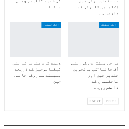
سے متعلق اپنی بین
کی شدید تنقید، چینی
الاقوامی قانونی ذمہ
میڈیا
داریوں…
انٹرنیشنل
انٹرنیشنل
شی جن پھنگ: دی گورننس
دہشت گرد عناصر کو نئی
آف چائنا”کی پانچویں
ٹیکنالوجیز کے ذریعے
جلدپر چین اور
پھیلنے سے روکا جائے،
تاجکستان کے
چین
دانشوروں…
NEXT
PREV