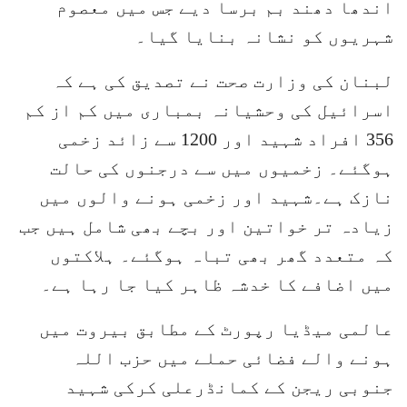
اندھا دھند بم برسا دیے جس میں معصوم
شہریوں کو نشانہ بنایا گیا۔
لبنان کی وزارت صحت نے تصدیق کی ہے کہ
اسرائیل کی وحشیانہ بمباری میں کم از کم
356 افراد شہید اور 1200 سے زائد زخمی
ہوگئے۔ زخمیوں میں سے درجنوں کی حالت
نازک ہے۔شہید اور زخمی ہونے والوں میں
زیادہ تر خواتین اور بچے بھی شامل ہیں جب
کہ متعدد گھر بھی تباہ ہوگئے۔ ہلاکتوں
میں اضافے کا خدشہ ظاہر کیا جا رہا ہے۔
عالمی میڈیا رپورٹ کے مطابق بیروت میں
ہونے والے فضائی حملے میں حزب اللہ
جنوبی ریجن کے کمانڈرعلی کرکی شہید