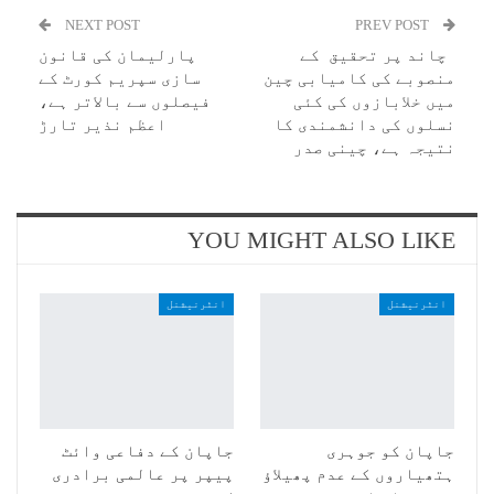
NEXT POST
PREV POST
چاند پر تحقیق کے
پارلیمان کی قانون
منصوبے کی کامیابی چین
سازی سپریم کورٹ کے
میں خلابازوں کی کئی
فیصلوں سے بالاتر ہے،
نسلوں کی دانشمندی کا
اعظم نذیر تارڑ
نتیجہ ہے، چینی صدر
YOU MIGHT ALSO LIKE
انٹرنیشنل
انٹرنیشنل
جاپان کو جوہری
جاپان کے دفاعی وائٹ
ہتھیاروں کے عدم پھیلاؤ
پیپر پر عالمی برادری