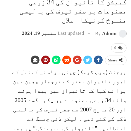
کمیشن کا تائیوان کی 34 زرعی
مصنوعات پر صفر ٹیرف کی پالیسی
منسوخ کرنیکا اعلان
Last updated
ستمبر 19, 2024
By
Admin
0
Share
بیجنگ (ویب ڈیسک) چینی ریاستی کونسل کے
امور تائیوان دفتر کے ترجمان چھین بین
ہوا نے کہا کہ تائیوان میں پیدا ہونے
والے 34 زرعی مصنوعات پر یکم اگست 2005
اور 20 مارچ 2007 سے صفر ٹیرف کی پالیسی
لاگو کی گئی تھی ۔ لیکن لائی چھنگ ڈے
انتظامیہ "تائیوان کی علیحدگی” پر بضد