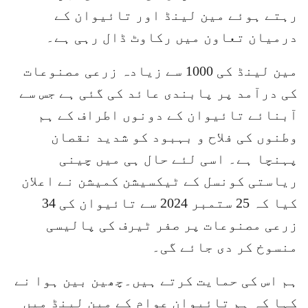
رہتے ہوئے مین لینڈ اور تائیوان کے
درمیان تعاون میں رکاوٹ ڈال رہی ہے۔
مین لینڈ کی 1000 سے زیادہ زرعی مصنوعات
کی درآمد پر پابندی عائد کی گئی ہے جس سے
آبنائے تائیوان کے دونوں اطراف کے ہم
وطنوں کی فلاح و بہبود کو شدید نقصان
پہنچا ہے۔ اسی لئے حال ہی میں چینی
ریاستی کونسل کے ٹیکسیشن کمیشن نے اعلان
کیا کہ 25 ستمبر 2024 سے تائیوان کی 34
زرعی مصنوعات پر صفر ٹیرف کی پالیسی
منسوخ کر دی جائے گی۔
ہم اس کی حمایت کرتے ہیں۔چھین بین ہوا نے
کہا کہ ہم تائیوان عوام کے مین لینڈ میں