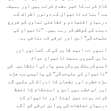
کام کرنے کا خیر مقدم کرتے ہیں اور ہمیشہ
سے آبنائے تائیوان کے دونوں اطراف کے
درمیان اقتصادی و ثقافتی تعاون کو فروغ
دینے کی کوشش کر رہے ہیں۔ "تائیوان کی
علیحدگی” امن اور ترقی کے منافی ہے۔
انہوں نے امید ظاہر کی کہ کسانوں اور
ماہی گیروں سمیت تائیوان عوام
ڈیموکریٹک پروگریسو پارٹی انتظامیہ کی
"تائیوان کی علیحدگی” کی پالیسی سے جڑے
بڑے خطرے اور نقصان کا ادراک کر سکیں گے
اور اس خطے میں امن و استحکام کا تحفظ
کرتے ہوئے مین لینڈ اور تائیوان کے
درمیان تعلقات کی پرامن ترقی کو آگے