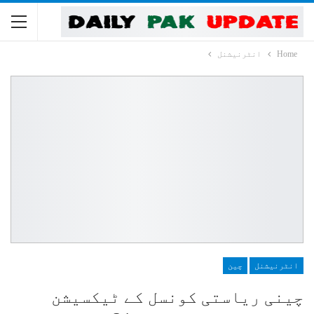
Home
انٹرنیشنل
انٹرنیشنل
چین
چینی ریاستی کونسل کے ٹیکسیشن