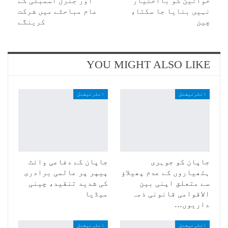
خواتین کو بااختیار
اور جنرل اسمبلی کے
نہیں بنایا جا سکتا،
عام مباحثے میں شرکت
چین
کرینگے
YOU MIGHT ALSO LIKE
انٹرنیشنل
انٹرنیشنل
جاپان کو جوہری
جاپان کے دفاعی وائٹ
ہتھیاروں کے عدم پھیلاؤ
پیپر پر عالمی برادری
سے متعلق اپنی بین
کی شدید تنقید، چینی
الاقوامی قانونی ذمہ
میڈیا
داریوں…
انٹرنیشنل
انٹرنیشنل