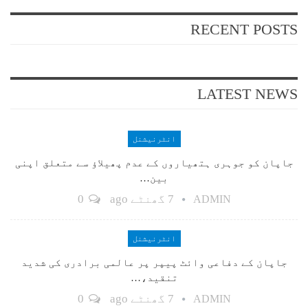
RECENT POSTS
LATEST NEWS
انٹرنیشنل
جاپان کو جوہری ہتھیاروں کے عدم پھیلاؤ سے متعلق اپنی
بین…
7 گھنٹے ago
0
ADMIN
انٹرنیشنل
جاپان کے دفاعی وائٹ پیپر پر عالمی برادری کی شدید
تنقید،…
7 گھنٹے ago
0
ADMIN