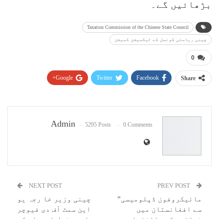
بڑھائیں گے۔
Taxation Commission of the Chinese State Council
چینی ریاستی کونسل کے ٹیکسیشن کمیشن
0
Google+
Twitter
Facebook
Share
Pinterest
WhatsApp
ReddIt
Email
Admin
5295 Posts
0 Comments
NEXT POST
PREV POST
مائیکروفون ڈپلومیسی”
چینی وزیر خا رجہ یو
سے افغانستان میں
این سمٹ آف دی فیوچر