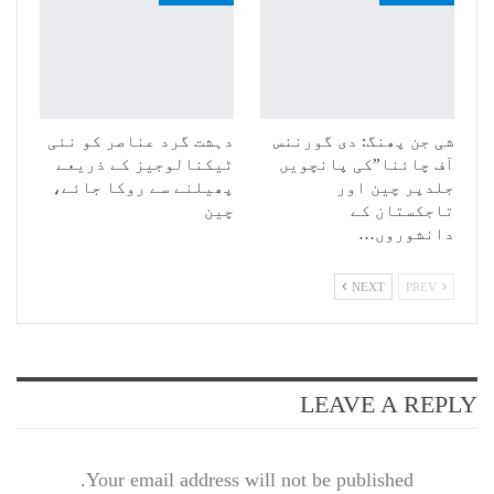
شی جن پھنگ: دی گورننس
دہشت گرد عناصر کو نئی
آف چائنا”کی پانچویں
ٹیکنالوجیز کے ذریعے
جلدپر چین اور
پھیلنے سے روکا جائے،
تاجکستان کے
چین
دانشوروں…
NEXT
PREV
LEAVE A REPLY
Your email address will not be published.