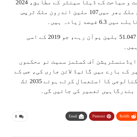
بیجنگ (ویب ڈیسک) چین کی وزارت ثقافت و سیاحت کے ڈیٹا سینٹر کے مطابق، 2024
وسط خزاں تہوار کی تعطیلات کے دوران ملک بھر میں107 ملین اندرون ملک ٹرپس
گھریلو سیاحوں کے کل سفری اخراجات 51.047 بلین یوآن رہے، جو 2019 کے اسی
 ایڈمنسٹریشن آف کسٹمز سمیت نو محکموں
 کے بارے میں گائیڈ لائن جاری کی، جس کے
مطابق جدید سہولیات اور ڈیجیٹل ٹیکنالوجی کا استعمال کرتے ہوئے 2035 تک
 بندرگاہیں تعمیر کی جائیں گی۔
Email
Pinterest
ReddIt
0