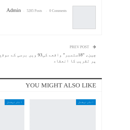
Admin
5285 Posts
0 Comments
PREV POST
چین، "18ستمبر” واقعے کی93 ویں برسی کے موقع
پر تقریب کا انعقاد
YOU MIGHT ALSO LIKE
انٹرنیشنل
انٹرنیشنل