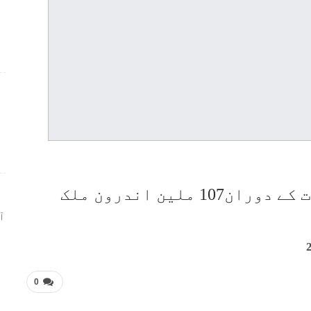
ر
چین، وسط خزاں تہوار کی تعطیلات کے دوران107 ملین اندرون ملک
ا
0