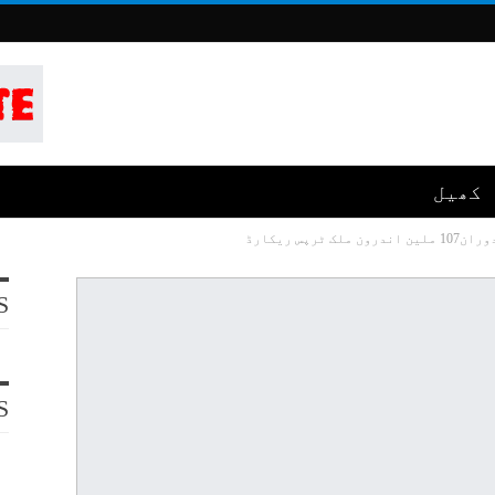
کھیل
پس ریکارڈ
S
S