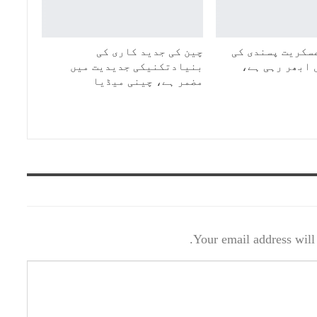
سکریت پسندی کی
چین کی جدید کاری کی
 ابھر رہی ہے،
بنیادتکنیکی جدیدیت میں
مضمر ہے، چینی میڈیا
Your email address will 