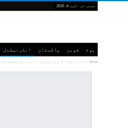
جمعرات, اگست 6, 2026
ہوم
شوبز
پاکستان
انٹرنیشنل
Home
انٹرنیشنل
چین، وسط خزاں تہوار کی تعطیلات کے دوران107 ملین اندرون ملک ٹر