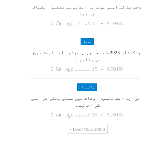
جب بٹ نے اپنی ہوشربا آمدنی سے متعلق انکشاف
کر دیا
15 گھنٹے ago
0
ADMIN
کھیل
پاکستان 2023 کے بعد پہلی مرتبہ اوے ٹیسٹ میچ
میں کامیاب
15 گھنٹے ago
0
ADMIN
پاکستان
ٓئی ایم ایف مخصوص اوقات میں سستی بجلی فراہمی
کی اجازت…
15 گھنٹے ago
0
ADMIN
LOAD MORE POSTS