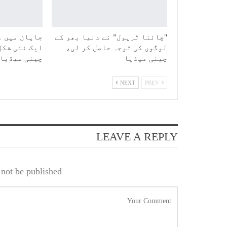
"چائنا ٹریول” نے دنیا بھر کے
جاپان میں ع
لوگوں کی توجہ حاصل کر لی،
ایک نئی شکل
چینی میڈیا
چینی میڈیا
NEXT
PREV
LEAVE A REPLY
not be published.