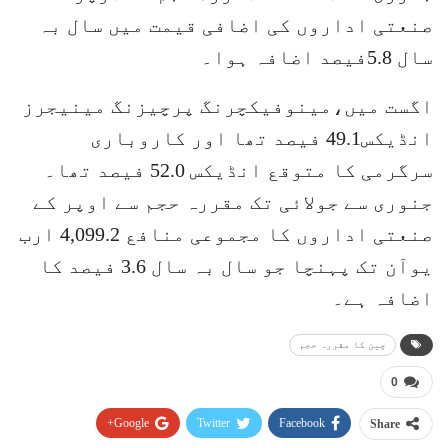
صنعتی اداروں کی اضافی قیمت میں سال بہ
سال 5.8فیصد اضافہ ہوا۔
اگست میں،مینوفیکچرنگ پرچیزنگ مینیجرز
انڈیکس49.1 فیصد تھا اور کاروباری
سرگرمی کا متوقع انڈیکس 52.0 فیصد تھا۔
جنوری سے جولائی تک مقررہ حجم سے اوپر کے
صنعتی اداروں کا مجموعی منافع 4,099.2 ارب
یوآن تک پہنچا جو سال بہ سال 3.6 فیصد کا
اضافہ ہے۔
چین کا مقررہ حجم
0
Google+
Twitter
Facebook
Share