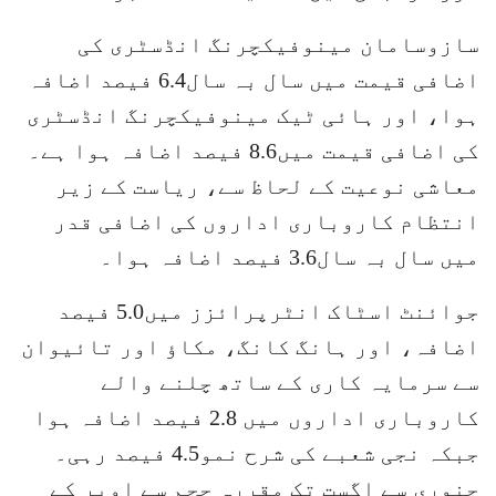
سازوسامان مینوفیکچرنگ انڈسٹری کی
اضافی قیمت میں سال بہ سال6.4 فیصد اضافہ
ہوا، اور ہائی ٹیک مینوفیکچرنگ انڈسٹری
کی اضافی قیمت میں8.6 فیصد اضافہ ہوا ہے۔
معاشی نوعیت کے لحاظ سے، ریاست کے زیر
انتظام کاروباری اداروں کی اضافی قدر
میں سال بہ سال3.6 فیصد اضافہ ہوا۔
جوائنٹ اسٹاک انٹرپرائزز میں5.0 فیصد
اضافہ، اور ہانگ کانگ، مکاؤ اور تائیوان
سے سرمایہ کاری کے ساتھ چلنے والے
کاروباری اداروں میں 2.8 فیصد اضافہ ہوا
جبکہ نجی شعبے کی شرح نمو4.5 فیصد رہی۔
جنوری سے اگست تک مقررہ حجم سے اوپر کے