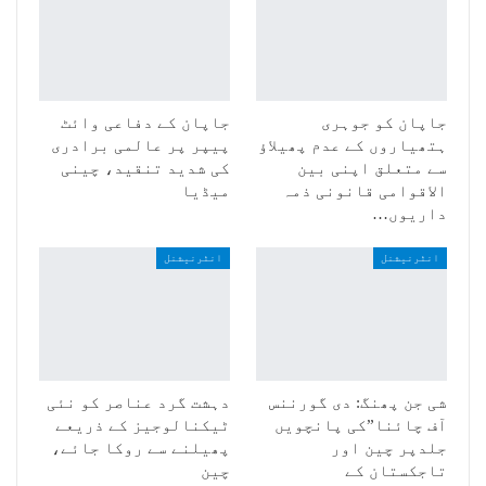
جاپان کو جوہری
جاپان کے دفاعی وائٹ
ہتھیاروں کے عدم پھیلاؤ
پیپر پر عالمی برادری
سے متعلق اپنی بین
کی شدید تنقید، چینی
الاقوامی قانونی ذمہ
میڈیا
داریوں…
انٹرنیشنل
انٹرنیشنل
شی جن پھنگ: دی گورننس
دہشت گرد عناصر کو نئی
آف چائنا”کی پانچویں
ٹیکنالوجیز کے ذریعے
جلدپر چین اور
پھیلنے سے روکا جائے،
تاجکستان کے
چین