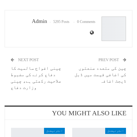
Pinterest
WhatsApp
ReddIt
Email
Admin
5295 Posts
0 Comments
NEXT POST
PREV POST
چین کی متعدد صنعتوں
چینی افواج سالمیت کا
کی اضافی قیمت میں ڈبل
دفاع کرنے کی مضبوط
ڈیجٹ اضافہ
صلاحیت رکھتی ہے، چینی
وزارت دفاع
YOU MIGHT ALSO LIKE
انٹرنیشنل
انٹرنیشنل