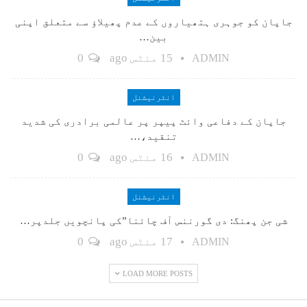
جاپان کو جوہری ہتھیاروں کے عدم پھیلاؤ سے متعلق اپنی
بین…
15 منٹس ago
0
ADMIN
انٹرنیشنل
جاپان کے دفاعی وائٹ پیپر پر عالمی برادری کی شدید
تنقید،…
16 منٹس ago
0
ADMIN
انٹرنیشنل
شی جن پھنگ: دی گورننس آف چائنا”کی پانچویں جلدپر…
17 منٹس ago
0
ADMIN
LOAD MORE POSTS