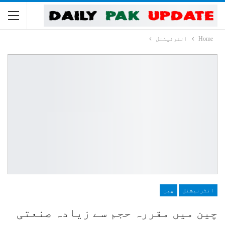
Home
انٹرنیشنل
انٹرنیشنل
چین
چین میں مقررہ حجم سے زیادہ صنعتی