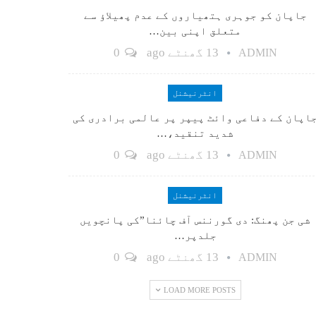
جاپان کو جوہری ہتھیاروں کے عدم پھیلاؤ سے
متعلق اپنی بین…
13 گھنٹے ago
0
ADMIN
انٹرنیشنل
اپان کے دفاعی وائٹ پیپر پر عالمی برادری کی
شدید تنقید،…
13 گھنٹے ago
0
ADMIN
انٹرنیشنل
شی جن پھنگ: دی گورننس آف چائنا”کی پانچویں
جلدپر…
13 گھنٹے ago
0
ADMIN
LOAD MORE POSTS