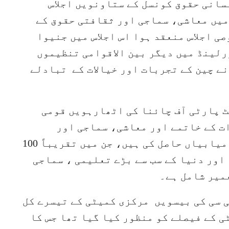
سانی حقوق کونسل کے ستاونویں اجلاس
میں معاشی، سماجی اور ثقافتی حقوق کے
ی اجلاس منعقد ہوا اس اجلاس میں جنیوا
رلینڈ میں دیگر بین الاقوامی تنظیموں
نے چین کے تجربات اور خیالات کے تبادلے
ٹ پارٹی آف چائنا کی اٹھارہویں قومی
ت کے خاتمے اور معاشی، سماجی اور
ثقافتی حقوق کے تحفظ میں تاریخی کامیابیاں حاصل کی ہیں، جن میں تقریباً 100
 اور دنیا کے سب سے بڑے تعلیمی ، سماجی
میر شامل ہے۔
 سی کی بیسویں مرکزی کمیٹی کے تیسرے کل
ی کے فیصلے کو منظور کیا گیا تھا جس کا