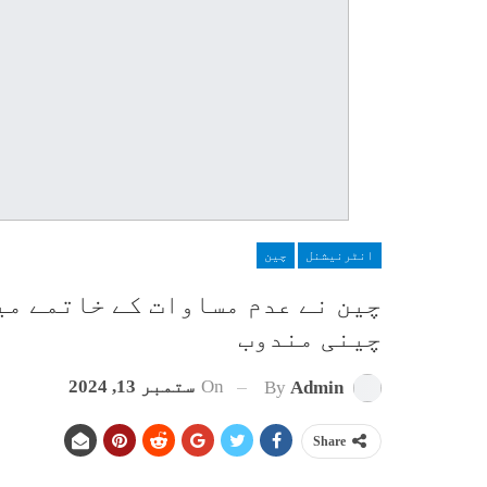
انٹرنیشنل
چین
چین نے عدم مساوات کے خاتمے می
چینی مندوب
On
ستمبر 13, 2024
By
Admin
Share