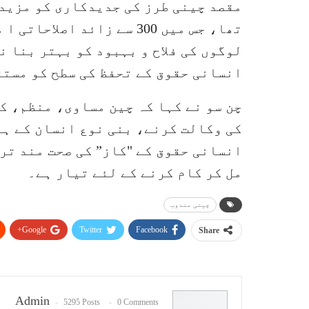
مقصد چینی طرز کی جدیدکاری کو مزید 
تھا، جس میں 300 سے زائد ا
لوگوں کی فلاح و بہبود کو بہتر بنا 
انسانی حقوق کے تحفظ کی سطح کو مستق
چن سو نے کہا کہ چین مساوی، منظم، 
کی وکالت کرنے، بنی نوع انسان کے ہم
انسانی حقوق کے "کاز” کی صحت مند تر
مل کر کام کرنے کے لئے تیار ہے۔
چینی مندوب
Google+
Twitter
Facebook
Share
Admin
5295 Posts
0 Comments