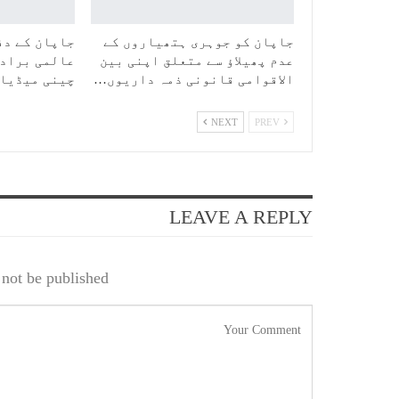
جاپان کو جوہری ہتھیاروں کے
جاپان کے دف
عدم پھیلاؤ سے متعلق اپنی بین
عالمی برادر
الاقوامی قانونی ذمہ داریوں…
چینی میڈیا
NEXT
PREV
LEAVE A REPLY
not be published.