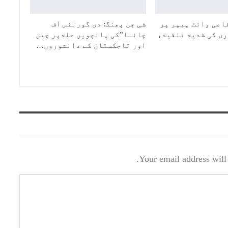
اعی وائٹ پیپر پر
شی جن پھنگ: دی گورننس آف
ی کی شدید تنقید،
چائنا”کی پانچویں جلدپر چین
اور تاجکستان کے دانشوروں…
Your email address will 