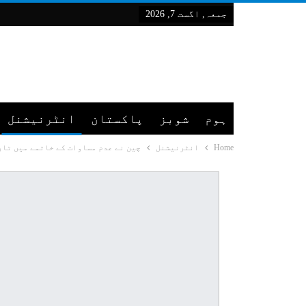
جمعہ, اگست 7, 2026
ہوم
شوبز
پاکستان
انٹرنیشنل
Home
انٹرنیشنل
چین نے عدم مساوات کے خاتمے میں تا