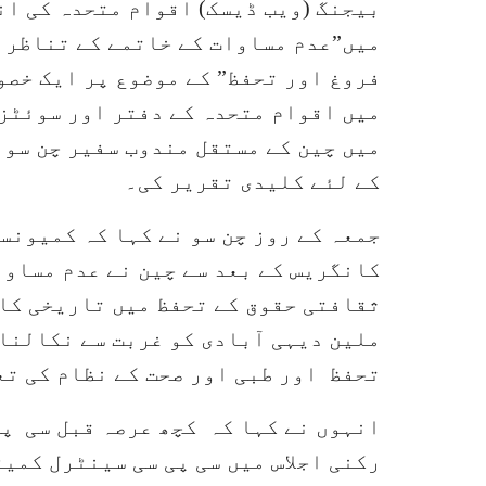
بیجنگ (ویب ڈیسک) اقوام متحدہ کی ان
میں”عدم مساوات کے خاتمے کے تناظر 
فروغ اور تحفظ” کے موضوع پر ایک خصوص
میں اقوام متحدہ کے دفتر اور سوئٹز
میں چین کے مستقل مندوب سفیر چن سو 
کے لئے کلیدی تقریر کی۔
جمعہ کے روز چن سو نے کہا کہ کمیونس
کانگریس کے بعد سے چین نے عدم مساوا
ملین دیہی آبادی کو غربت سے نکالنا
تحفظ اور طبی اور صحت کے نظام کی تع
انہوں نے کہا کہ کچھ عرصہ قبل سی پی
رکنی اجلاس میں سی پی سی سینٹرل کمیٹ