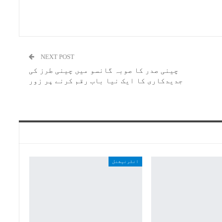
NEXT POST
چینی صدر کا صوبہ گانسو میں چینی طرز کی
جدیدکاری کا ایک نیا باب رقم کرنے پر زور
انٹرنیشنل