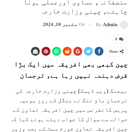
منصفانہ، مساوی اورعملی ہونا
چاہئے، چینی وزارت خارجہ
On
ستمبر 10, 2024
By
Admin
0
Share
چین کبھی بھی افریقہ میں ایک بڑا
قرض دہندہ نہیں رہا ہے، ترجمان
بیجنگ (ویب ڈیسک) چینی وزارت خارجہ کی
ترجمان ماؤ ننگ نے منگل کے روز یومیہ
پریس کانفرنس میں چین افریقہ تعاون کے
حوالے سے سوال کا جواب دیتے ہوئے کہا کہ
چین افریقہ تعاون فورم سمٹ کے بعد وزیر