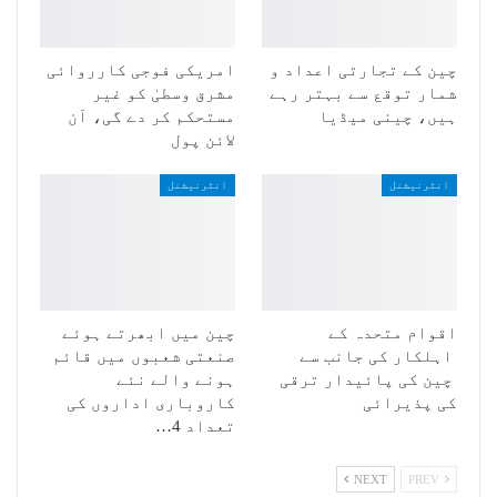
چین کے تجارتی اعداد و
امریکی فوجی کارروائی
شمار توقع سے بہتر رہے
مشرق وسطیٰ کو غیر
ہیں، چینی میڈیا
مستحکم کر دے گی، آن
لائن پول
انٹرنیشنل
انٹرنیشنل
اقوام متحدہ کے
چین میں ابھرتے ہوئے
اہلکار کی جانب سے
صنعتی شعبوں میں قائم
چین کی پائیدار ترقی
ہونے والے نئے
کی پذیرائی
کاروباری اداروں کی
تعداد 4…
NEXT
PREV