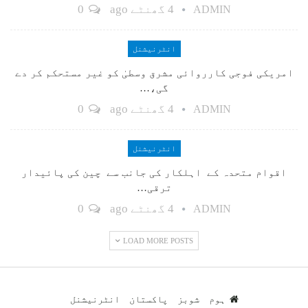
4 گھنٹے ago
0
ADMIN
انٹرنیشنل
امریکی فوجی کارروائی مشرق وسطیٰ کو غیر مستحکم کر دے
گی،…
4 گھنٹے ago
0
ADMIN
انٹرنیشنل
اقوام متحدہ کے اہلکار کی جانب سے چین کی پائیدار
ترقی…
4 گھنٹے ago
0
ADMIN
LOAD MORE POSTS
ہوم
شوبز
پاکستان
انٹرنیشنل