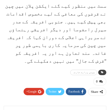
سمٹ میں منظور کیے گئے ایکشن پلان میں چین
نے قرضوں کی معافی کے لیے مخصوص اقدامات
بھی پیش کیے ہیں۔ جنوبی افریقہ کے صدر
سیرل رامفوسا اور دیگر افریقی رہنماؤں
نے سربراہی اجلاس کے دوران کہا کہ افریقہ
میں چین کی سرمایہ کاری باہمی طور پر
فائدہ مند تعاون ہے اور یہ افریقہ کو
"قرض کے جال” میں نہیں دھکیلے گی۔
چینی وزارت خارجہ
0
Google+
Twitter
Facebook
Share
Pinterest
WhatsApp
ReddIt
Email