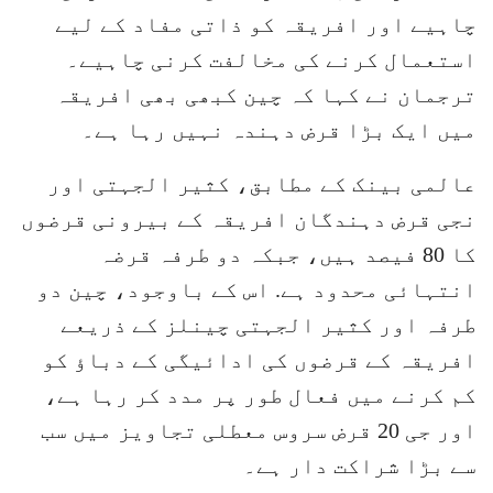
چاہیے اور افریقہ کو ذاتی مفاد کے لیے
استعمال کرنے کی مخالفت کرنی چاہیے۔
ترجمان نے کہا کہ چین کبھی بھی افریقہ
میں ایک بڑا قرض دہندہ نہیں رہا ہے۔
عالمی بینک کے مطابق، کثیر الجہتی اور
نجی قرض دہندگان افریقہ کے بیرونی قرضوں
کا 80 فیصد ہیں، جبکہ دو طرفہ قرضہ
انتہائی محدود ہے. اس کے باوجود، چین دو
طرفہ اور کثیر الجہتی چینلز کے ذریعے
افریقہ کے قرضوں کی ادائیگی کے دباؤ کو
کم کرنے میں فعال طور پر مدد کر رہا ہے،
اور جی 20 قرض سروس معطلی تجاویز میں سب
سے بڑا شراکت دار ہے۔