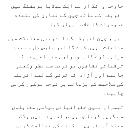
خارجہ وانگ ای نے ایک میڈیا بریفنگ میں
افریقہ کے ساتھ چین کے تعاون کی متعدد
خصوصیات کا خلاصہ بیان کیا ۔
اول ، چین افریقہ کے اندرونی معاملات میں
مداخلت نہیں کرے گا اور خلوص دل سے مدد
فراہم کرے گا۔دوسرا، ہمیں افریقہ کے
ترقیاتی تقاضوں پر قریب سے نظر رکھنی
چاہیے اور آزادانہ ترقی کے لیے افریقہ
کی صلاحیت کو بڑھانے پر توجہ مرکوز کرنی
چاہیے۔
تیسرا، ہمیں جغرافیائی سیاسی مقابلوں
سے گریز کرنا چاہیے، افریقہ میں بلاک
محاذ آرائی پیدا کرنے کی مخالفت کرنی