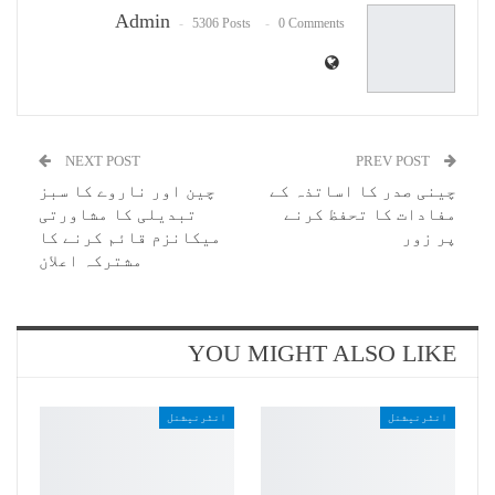
Admin
5306 Posts
0 Comments
NEXT POST
PREV POST
چینی صدر کا اساتذہ کے
چین اور ناروے کا سبز
مفادات کا تحفظ کرنے
تبدیلی کا مشاورتی
پر زور
میکانزم قائم کرنے کا
مشترکہ اعلان
YOU MIGHT ALSO LIKE
انٹرنیشنل
انٹرنیشنل