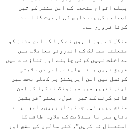
پہلے اقوام متحدہ کے امن مشنز کو تین
اصولوں کی پاسداری کی اہمیت کا اعادہ
کرنا ضروری ہے۔
منگل کے روز انہوں نے کہا کہ امن مشنز کو
متعلقہ ممالک کے اندرونی معاملات میں
مداخلت نہیں کرنی چاہئے اور تنازعات میں
فریق نہیں بننا چاہئے۔ اسی دن سلامتی
کونسل میں امن آپریشنز پر کھلی بحث میں
اپنی تقریر میں فو زونگ نے کہا کہ امن
قائم کرنے کے تین اصول، یعنی "فریقین
متفق ہیں، غیر جانبدار رہیں، اور اپنے
دفاع میں یا مینڈیٹ کے علاوہ طاقت کا
استعمال نہ کریں”، کئی سالوں کی مشق اور