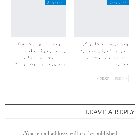
انٹرنیشنل
انٹرنیشنل
چین کی جدید کاری کی
امریکہ نے چین کے خلاف
بنیادتکنیکی جدیدیت
پابندیوں کا سلسلہ
میں مضمر ہے، چینی
مسلسل جاری رکھا ہوا
میڈیا
ہے، چینی وزارت تجارت
NEXT
PREV
LEAVE A REPLY
Your email address will not be published.