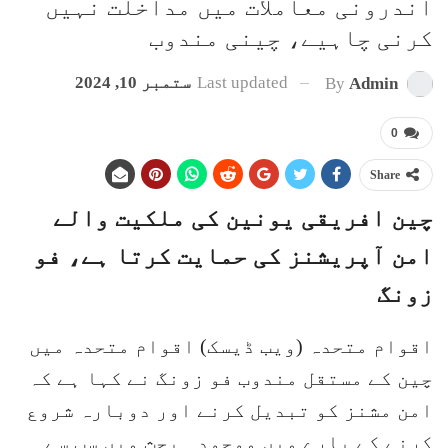
اندرونی معاملات میں مداخلت نہیں
کرنی چاہیے، چینی مندوب
Last updated
ستمبر 10, 2024
By
Admin
0
Share
چین افریقی یونین کی ملکیت والے
امن آپریشنز کی حمایت کرتا ہے، فو
زونگ
اقوام متحدہ (ویب ڈیسک) اقوام متحدہ میں
چین کے مستقل مندوب فو زونگ نے کہا ہے کہ
امن مشنز کو تبدیل کرنے اور دوبارہ شروع
کرنے کے بارے میں موجودہ بحث میں سب سے