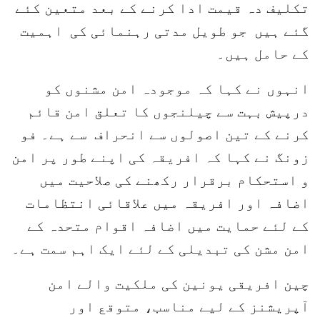
تکلیف دہ قیمت ادا کرنے کے بعد متعین کئے
گئے ہیں جو طویل مدتی رہنمائی کی اہمیت
کے حامل ہیں۔
انہوں نے کہا کہ موجودہ امن مشنوں کو
درپیش بہت سے چیلنجوں کا تعلق امن قائم
کرنے کے تین اصولوں سے انحراف سے ہے۔ فو
زونگ نے کہا کہ افریقہ کی اپنے طور پر امن
و استحکام برقرار رکھنے کی صلاحیت میں
اضافہ اور افریقہ میں علاقائی انتظامات
کے لئے حمایت میں اضافہ اقوام متحدہ کے
امن مشن کی تبدیلی کے لئے ایک اہم سمت ہے۔
چین افریقی یونین کی ملکیت والے امن
آپریشنز کے لیے مناسب، متوقع اور