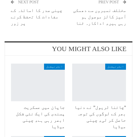
NEXT POST
PREV POST
مختلف نمبروں سے دھمکی
چینی صدر کا اساتذہ کے
آمیز کالز موصول ہو
مفادات کا تحفظ کرنے
رہی ہیں، اداکارہ ثنا
پر زور
YOU MIGHT ALSO LIKE
انٹرنیشنل
انٹرنیشنل
"چائنا ٹریول” نے دنیا
جاپان میں عسکریت
بھر کے لوگوں کی توجہ
پسندی کی ایک نئی شکل
حاصل کر لی، چینی
ابھر رہی ہے، چینی
میڈیا
میڈیا