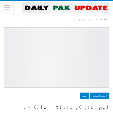
Home
انٹرنیشنل
انٹرنیشنل
چین
امن مشنز کو متعلقہ ممالک کے