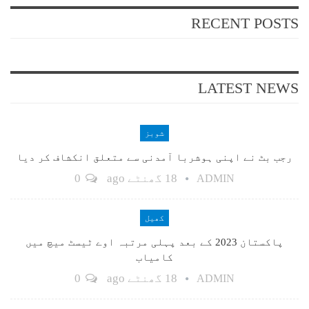
RECENT POSTS
LATEST NEWS
شوبز
رجب بٹ نے اپنی ہوشربا آمدنی سے متعلق انکشاف کر دیا
18 گھنٹے ago
0
ADMIN
کھیل
پاکستان 2023 کے بعد پہلی مرتبہ اوے ٹیسٹ میچ میں
کامیاب
18 گھنٹے ago
0
ADMIN