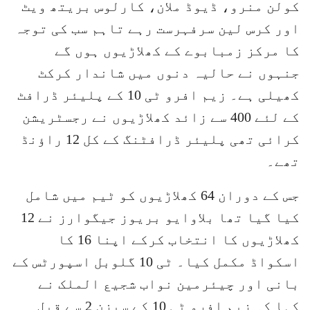
کولن منرو، ڈیوڈ ملان، کارلوس بریتھ ویٹ
اور کرس لین سرفہرست رہے تاہم سب کی توجہ
کا مرکز زمبابوے کے کھلاڑیوں ہوں گے
جنہوں نے حالیہ دنوں میں شاندار کرکٹ
کھیلی ہے۔ زیم افرو ٹی 10 کے پلیئر ڈرافٹ
کے لئے 400 سے زائد کھلاڑیوں نے رجسٹریشن
کرائی تھی پلیئر ڈرافٹنگ کے کل 12 راؤنڈ
تھے۔
جس کے دوران 64 کھلاڑیوں کو ٹیم میں شامل
کیا گیا تھا بلاوایو بریوز جیگوارز نے 12
کھلاڑیوں کا انتخاب کرکے اپنا 16 کا
اسکواڈ مکمل کیا۔ ٹی 10 گلوبل اسپورٹس کے
بانی اور چیئرمین نواب شجیع الملک نے
کہا کہ زیم افرو ٹی 10 کے سیزن 2 سے قبل