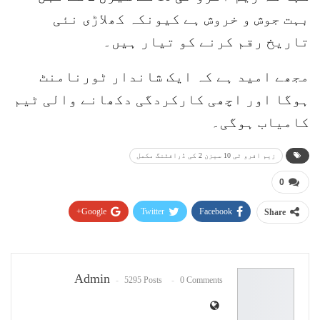
بہت جوش و خروش ہے کیونکہ کھلاڑی نئی
تاریخ رقم کرنے کو تیار ہیں۔
مجھے امید ہے کہ ایک شاندار ٹورنامنٹ
ہوگا اور اچھی کارکردگی دکھانے والی ٹیم
کامیاب ہوگی۔
زیم افرو ٹی 10 سیزن 2 کی ڈرافٹنگ مکمل
0
Google+
Twitter
Facebook
Share
Pinterest
WhatsApp
ReddIt
Email
Admin
5295 Posts
0 Comments