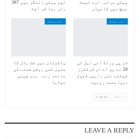
پہلی مرتبہ اوے ٹیسٹ
ٹیم پہلی اننگز میں 387
میچ میں کامیاب
رنز بنا کر آؤٹ
انٹرنیشنل
انٹرنیشنل
ڈی پی ورلڈ آئی ایل ٹی
پاکستان میں فٹ بال کا
20 نے یو اے ای کرکٹرز
جنون کسی روشن شعلے کی
کیلئے نئی راہیں کھول
مانند زندہ ہے، چینی
دیں: محمد روہید
میڈیا
NEXT
PREV
LEAVE A REPLY