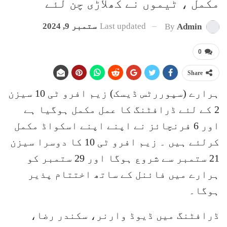
مکمل ، ٹیموں نے کھلاڑی چن لئے
Last updated
ستمبر 9, 2024
By
Admin
0
Share
ہرارے (سپوررٹس ڈیسک) زیم افرو ٹی 10 سیزن
2 کے لئے ڈرافٹنگ کا عمل مکمل ہوگیا ہے
اور 6 فرنچائز نے اپنے اپنے اسکواڈ مکمل
کرلئے ہیں ۔ زیم افرو ٹی 10 کا دوسرا سیزن
21 ستمبر سے شروع ہوگا اور 29 ستمبر کو
ہرارے میں فائنل کے ساتھ اختتام پذیر
ہوگا۔
ڈرافٹنگ میں ڈیوڈ وارنر، سکندر رضا،