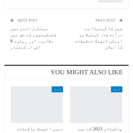
NEXT POST
PREV POST
چین کا کینیڈا سے
سینٹرل لندن میں
درآمد شدہ کینولا پر
فلسطینیوں کے حق میں
اینٹی ڈمپنگ تحقیقات
مظاہرہ اور ریلی، 8
کا اعلان
افراد گرفتار
YOU MIGHT ALSO LIKE
کھیل
کھیل
پاکستان 2023 کے بعد
دوسرا ٹیسٹ: پاکستان