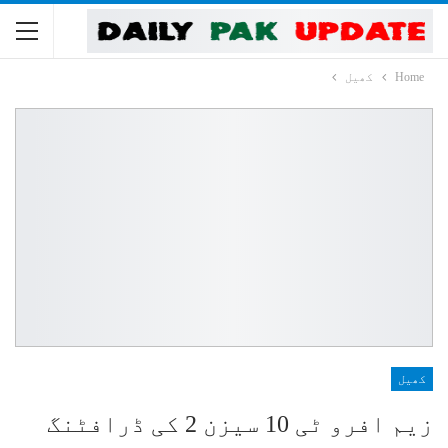
Home
کھیل
کھیل
زیم افرو ٹی 10 سیزن 2 کی ڈرافٹنگ