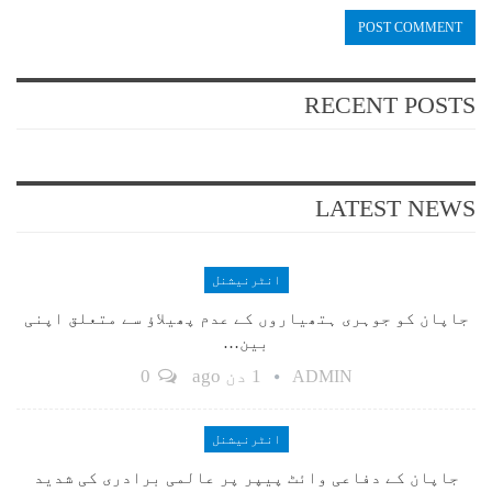
RECENT POSTS
LATEST NEWS
انٹرنیشنل
جاپان کو جوہری ہتھیاروں کے عدم پھیلاؤ سے متعلق اپنی
بین…
1 دن ago
0
ADMIN
انٹرنیشنل
جاپان کے دفاعی وائٹ پیپر پر عالمی برادری کی شدید