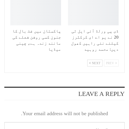
ڈی پی ورلڈ آئی ایل ٹی
پاکستان میں فٹ بال کا
20 نے یو اے ای کرکٹرز
جنون کسی روشن شعلے کی
کیلئے نئی راہیں کھول
مانند زندہ ہے، چینی
دیں: محمد روہید
میڈیا
NEXT
PREV
LEAVE A REPLY
Your email address will not be published.