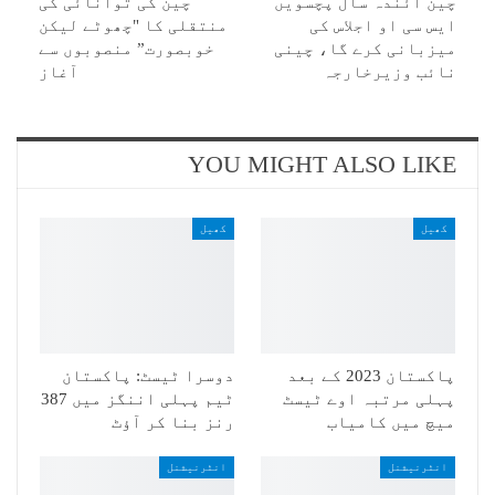
چین آئندہ سال پچسویں
چین کی توانائی کی
ایس سی او اجلاس کی
منتقلی کا "چھوٹے لیکن
میزبانی کرے گا، چینی
خوبصورت” منصوبوں سے
نائب وزیرخارجہ
آغاز
YOU MIGHT ALSO LIKE
کھیل
کھیل
پاکستان 2023 کے بعد
دوسرا ٹیسٹ: پاکستان
پہلی مرتبہ اوے ٹیسٹ
ٹیم پہلی اننگز میں 387
میچ میں کامیاب
رنز بنا کر آؤٹ
انٹرنیشنل
انٹرنیشنل