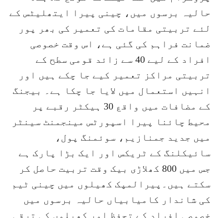
حالیہ برسوں میں، چینی پیرا ایتھلیٹس کے
لئے تربیتی مقامات کی تعمیر کی بھر پور
ضمانت فراہم کی گئی ہے، اس وقت خصوصی
افراد کے لیے 40 سے زائد قومی سطح کے
تربیتی مراکز تعمیر کیے جا چکے ہیں اور
انہیں استعمال میں لایا جا چکا ہے۔ بیجنگ
کے مضافات میں واقع 30 ہیکٹر رقبے پر
محیط چائنا پیرا اسپورٹس مینجمنٹ سینٹر
میں جدید جمنازیم، سوئمنگ پول،
سائیکلنگ کے ٹریکس اور ایک بڑا پارک ہے
جس میں 800 کھلاڑی بیک وقت تربیت حاصل کر
سکتے ہیں۔پیرالمپک کھیلوں میں چینی ٹیم
کی شاندار کامیابیاں حالیہ برسوں میں
خصوصی افراد کے تحفظ اور کھیلوں کی ترقی