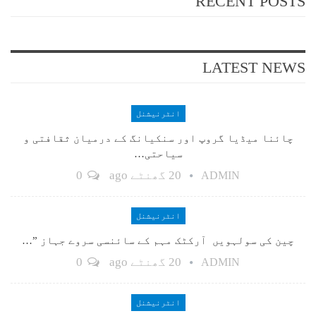
RECENT POSTS
LATEST NEWS
انٹرنیشنل
چائنا میڈیا گروپ اور سنکیانگ کے درمیان ثقافتی و
سیاحتی…
20 گھنٹے ago
0
ADMIN
انٹرنیشنل
چین کی سولہویں آرکٹک مہم کے سائنسی سروے جہاز ”…
20 گھنٹے ago
0
ADMIN
انٹرنیشنل