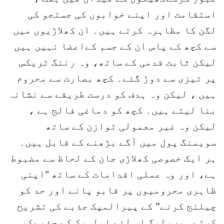
استقامت اور اپنے خوابوں کی جستجو کی
لگن کا مظاہرہ کرتے ہیں۔ ان کھلاڑیوں میں
سے کچھ کے پاس ان کے جسم کےاعضا نہیں ہیں
لیکن ثابت قدمی کے ساتھ، وہ رننگ ٹریکس
پر تیزی سے دوڑ گئے۔ کچھ بصارت سے محروم
ہیں ، لیکن وہ ہدف کو درست طریقے سے نشانہ
بنا لیتے ہیں۔ کچھ کو دماغی فالج ہے ،
لیکن وہ غیر معمولی توازن کے ساتھ
سویمنگ پول میں آگے بڑھنے کے قابل ہیں۔
ہر ایک خصوصی کھلاڑی جان کے لحاظ سے مضبوط
ہے، اور وہ عملی اقدامات کے ساتھ "اپنی
ظاہری محرومیوں پر قابو پانے اور حد کو
چیلنج کرنے” کے پیرالمپک جذبے کی تشریح
کرتے ہیں،لوگ اس لئے اولمپک کے جذبےکو