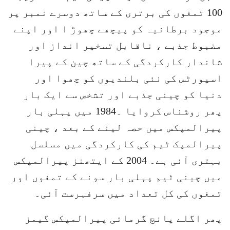
100 تمغوں کی برتری کے ساتھ دوسرے نمبر پر
موجود برطانیہ کو پیچھے چھوڑ ا اور اپنے
مضبوط جذبے ، ناقابل تسخیر انداز اور
شاندار کارکردگی کے ساتھ چین کے پیرا
اسپورٹس کی نئی بلندیوں کو چھوا اور
دنیا کو چینی جذبے اور تشخص سے ایک بار
پھر روشناس کروایا ۔1984 میں پہلی بار
پیرالمپکس میں حصہ لینے کے بعد ، چینی
پیرالمپک ٹیم کی کارکردگی میں مسلسل
بہتری آئی ہے۔ 2004 کے ایتھنز پیرالمپکس
میں چینی ٹیم پہلی بار سونے کے تمغوں اور
تمغوں کی کل تعداد میں سرفہرست آئی۔
پھر اگلے پانچ گرمائی پیرالمپکس گیمز