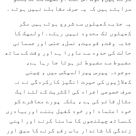
سراہتے ہیں کہ یہ صرف مقابلے نہیں ہوتے ۔
یہ جذبے کھیلوں سے شروع ہوتے ہیں مگر
کھیلوں تک محدود نہیں رہتے . اولمپک کا
جذبہ وقت، قومیت، نسل، جنس اور جسمانی
حالت کی حدود سے ماورا ہے اور وقت کے ساتھ
مضبوط سے مضبوط تر ہوتا جا رہا ہے،
موجودہ پیرس پیرالمپکس میں ، چینی
کھلاڑیوں کی حیرت انگیز کارکردگی نے نہ
صرف خصوصی افراد کی اکثریت کے لئے ایک
مثال قائم کی ہے ، بلکہ پورے معاشرے کو
خود اعتماد اور خود کفیل بننے اوربہادری
کےساتھ چیلنجوں کا سامنا کرنے اور اپنی
زندگی کا شاندار باب رقم کرنے کا سبق اور