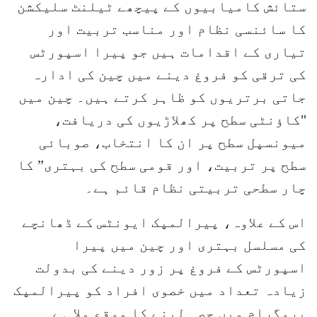
ستائش کامیابیوں کے پیچھے ٹیلنٹ سلیکشن
کا سائنسی نظام اور مناسب تربیت اور
تیاری کے اقدامات ہیں جو پیرا اسپورٹس
کی ترقی کو فروغ دینے میں چین کی ادارہ
جاتی برتریوں کو ظاہر کرتے ہیں۔ چین میں
"کاؤنٹی سطح پر کھلاڑیوں کی دریافت،
میونسپل سطح پر ان کا انتخاب، صوبائی
سطح پر تربیت، اور قومی سطح کی بہتری” کا
چار سطحی تربیتی نظام قائم ہے۔
اس کے علاوہ، پیرالمپک ایونٹس کے ڈھانچے
کی مسلسل بہتری اور چین میں پیرا
اسپورٹس کے فروغ پر زور دینے کی بدولت
زیادہ تعداد میں خصوی افراد کو پیرالمپک
پروگرام میں حصہ لینے کا موقع ملا ہے۔