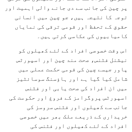
پر چین کی جانب سے دی جانے والی اہمیت اور
توجہ کا نتیجہ ہیں، جو چین میں انسانی
حقوق کے تحفظ اور قومی ترقی کی نمایاں
کامیابیوں کی عکاسی کرتی ہیں۔
اس وقت خصوصی افراد کے لئے کھیلوں کو
نیشنل فٹنس، صحت مند چین اور اسپورٹس
پاور جیسے چین کی قومی حکمت عملی میں
شامل کیا گیا ہے اور ہاؤسنگ سوسائٹیز
میں ان افراد کی صحت یابی اور فٹنس
اسپورٹس پروگرامز کے فروغ اور حکومت کی
جانب سے کھیلوں اور فٹنس سروسز کی
خریداری کے ذریعے ملک بھر میں خصوصی
افراد کے لئے کھیلوں اور فٹنس کی