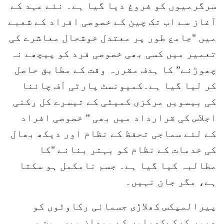
سرگرمیوں کو فروغ دیا گیا ہے۔ نئے عہد کے
آغاز سے اب تک چین کے خصوصی افراد کے شعبے
میں "جامع طور پر معتدل خوشحال معاشرے کی
تعمیر میں کسی بھی خصوصی فرد کو پیچھے نہ
چھوڑنے” کا ہدف مقررہ وقت کے مطابق حاصل
کر لیا گیا ہے۔کمیونسٹ پارٹی آف چائنا
کی بیسویں مرکزی کمیٹی کے تیسرے کل رکنی
اجلاس کی قرارداد میں بھی ” خصوصی افراد
کے لئے سماجی تحفظ کے نظام اور دیکھ بھال
کی خدمات کے نظام کو بہتر بنانے "کا
مطالبہ کیا گیا ہے۔ جسم نامکمل ہو سکتا
ہے، مگر جان نہیں۔
پیرالمپکس کھلاڑی جسمانی رکاوٹوں کو
عبور کرکےکھیلوں کے میدان میں ہمت ،