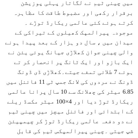
میں چینی ٹیم نے لگاتار پہلی پوزیشن
برقرار رکھی اور مضبوط طاقت کا مظاہرہ
کرتے ہوئے کئی عالمی ریکارڈ توڑے ۔
موجودہ پیرالمپک کھیلوں کے تیراکی کے
میدان میں ، سال دو ہزار کے بعد پیدا ہونے
والی چینی جوان کھلاڑی جیانگ یوئی یئن نے
ایک بازو اور ایک ٹانگ پر انحصار کر تے
ہوئے 7 طلائی تمغے جیتے۔کھلاڑی ڈی ڈونگ
ڈونگ نے مردوں کی لانگ جمپ ٹی 11 فائنل میں
6.85 میٹر کی چھلانگ سے 10 سال پرانا عالمی
ریکارڈ توڑ دیا اور 4×100 میٹر مکسڈ ریلے
کے ابتدائی اور فائنل میچز میں چینی ٹیم
نے دو دفعہ عالمی ریکارڈ توڑ کر چیمپیئن
شپ جیتی ۔چینی پیرالمپکس ٹیم کی قابل