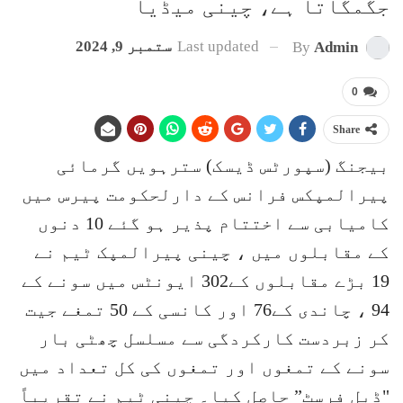
جگمگاتا ہے، چینی میڈیا
Last updated
ستمبر 9, 2024
By
Admin
0
Share
بیجنگ (سپورٹس ڈیسک) سترہویں گرمائی
پیرالمپکس فرانس کے دارلحکومت پیرس میں
کامیابی سے اختتام پذیر ہو گئے 10 دنوں
کے مقابلوں میں ، چینی پیرالمپک ٹیم نے
19 بڑے مقابلوں کے302 ایونٹس میں سونے کے
94 ، چاندی کے76 اور کانسی کے 50 تمغے جیت
کر زبردست کارکردگی سے مسلسل چھٹی بار
سونے کے تمغوں اور تمغوں کی کل تعداد میں
"ڈبل فرسٹ” حاصل کیا۔ چینی ٹیم نے تقریباً