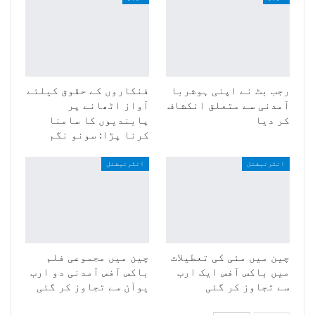
رجب بٹ نے اپنی ہوشربا
فنکاروں کے حقوق کیلئے
آمدنی سے متعلق انکشاف
آواز اٹھانے پر
کر دیا
پابندیوں کا سامنا
کرنا پڑا: سونو نگم
انٹرنیشنل
انٹرنیشنل
چین میں مئی کی تعطیلات
چین میں مجموعی فلم
میں باکس آفس ایک ارب
باکس آفس آمدنی دو ارب
سے تجاوز کر گئی
یوآن سے تجاوز کر گئی