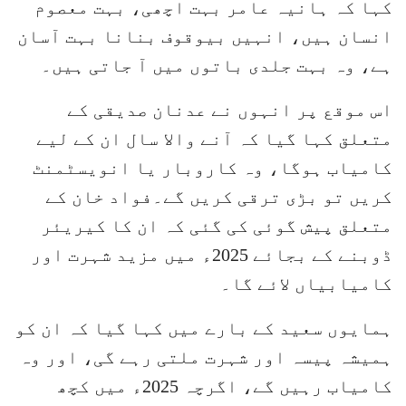
کہا کہ ہانیہ عامر بہت اچھی، بہت معصوم
انسان ہیں، انہیں بیوقوف بنانا بہت آسان
ہے، وہ بہت جلدی باتوں میں آ جاتی ہیں۔
اس موقع پر انہوں نے عدنان صدیقی کے
متعلق کہا گیا کہ آنے والا سال ان کے لیے
کامیاب ہوگا، وہ کاروبار یا انویسٹمنٹ
کریں تو بڑی ترقی کریں گے۔فواد خان کے
متعلق پیش گوئی کی گئی کہ ان کا کیریئر
ڈوبنے کے بجائے 2025ء میں مزید شہرت اور
کامیابیاں لائے گا۔
ہمایوں سعید کے بارے میں کہا گیا کہ ان کو
ہمیشہ پیسہ اور شہرت ملتی رہے گی، اور وہ
کامیاب رہیں گے، اگرچہ 2025ء میں کچھ