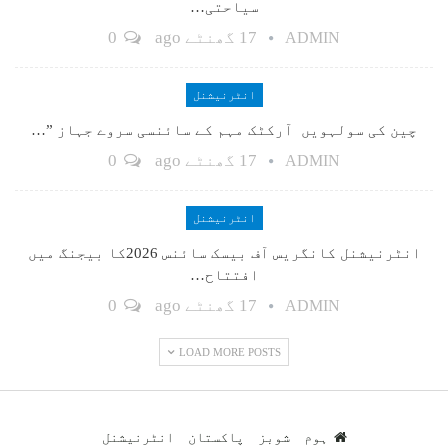
سیاحتی…
17 گھنٹے ago
0
ADMIN
انٹرنیشنل
چین کی سولہویں آرکٹک مہم کے سائنسی سروے جہاز ”…
17 گھنٹے ago
0
ADMIN
انٹرنیشنل
انٹرنیشنل کانگریس آف بیسک سائنس 2026کا بیجنگ میں
افتتاح…
17 گھنٹے ago
0
ADMIN
LOAD MORE POSTS
ہوم
شوبز
پاکستان
انٹرنیشنل