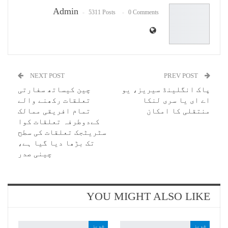
Admin
5311 Posts
0 Comments
NEXT POST
PREV POST
پاک انگلینڈ سیریز، یو
چین کیساتھ سفارتی
اے ای یا سری لنکا
تعلقات رکھنے والے
منتقلی کا امکان
تمام افریقی ممالک
کےدوطرفہ تعلقات کوا
سٹریٹجک تعلقات کی سطح
تک بڑھا دیا گیا ہے،
چینی صدر
YOU MIGHT ALSO LIKE
شوبز
شوبز