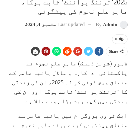
2025’ٹرننگ پوائنٹ‘ ثابت ہوگا،
ماہر علمِ نجوم کی پیشگوئی
Last updated
ستمبر 4, 2024
By
Admin
0
Share
لاہور (شوبز ڈیسک) ماہرِ علمِ نجوم نے
پاکستانی اداکارہ و ماڈل ہانیہ عامر کے
متعلق پیش گوئی کی کہ 2025ء ان کی زندگی
کا ’ٹرننگ پوائنٹ‘ ثابت ہوگا اور ان کی
زندگی میں کچھ بہت بڑا ہونے والا ہے۔
ایک ٹی وی پروگرام میں ہانیہ عامر سے
متعلق پیشگوئی کرتے ہوئے ماہرِ نجوم نے