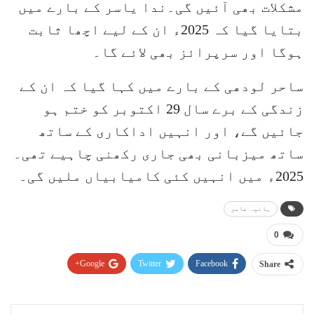
مشکلات بھی آئیں گی۔ندا یاسر کے بارے میں
بتایا گیا کہ 2025ء ان کے لیے اچھا ثابت
ہوگا اور سرپرائز بھی لائے گا۔
ساحر لودھی کے بارے میں کہا گیا کہ ان کے
زندگی کے برے سال 29 اکتوبر کو ختم ہو
جائیں گے، اور انہیں اداکاری کے ساتھ
ساتھ میزبانی بھی جاری رکھنی چاہیے تھی۔
2025ء میں انہیں کئی کامیابیاں ملیں گی۔
ہانیہ عامر
0
Google+
Twitter
Facebook
Share
Pinterest
WhatsApp
ReddIt
Email