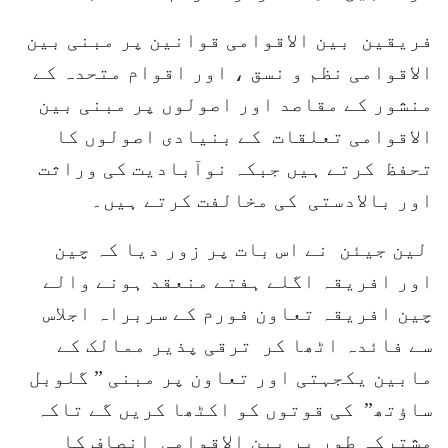
فریقین بین الاقوامی قوانین پر مبنی بین
الاقوامی نظم و نسق ، اور اقوام متحدہ کے
منشور کے مقاصد اور اصولوں پر مبنی بین
الاقوامی تعلقات کے بنیادی اصولوں کا
تحفظ کرتے ہیں جبکہ نوآبادیت کی وراثت
اور بالادستی کی مخالفت کرتے ہیں۔
لین جیئن نے اس بات پر زور دیا کہ چین
اور افریقہ اگلے ہفتے منعقد ہونے والے
چین افریقہ تعاون فورم کے سربراہ اجلاس
سے فائدہ اٹھا کر ترقی پذیر ممالک کے
مابین یکجہتی اور تعاون پر مبنی ” گلوبل
ساؤتھ” کی قوتوں کو اکٹھا کریں گے تاکہ
مشترکہ طور پر بین الاقوامی انصاف کا