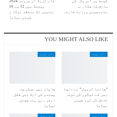
قیمت پر امریکہ کی
فار ٹریڈ ان سروسز 2024
سازش کا شکار نہ
بیجنگ میں 12 سے 16
بنے،چینی وزارت خارجہ
ستمبر تک منعقد ہوگا ،
چینی میڈیا
YOU MIGHT ALSO LIKE
انٹرنیشنل
انٹرنیشنل
"چائنا ٹریول” نے دنیا
جاپان میں عسکریت
بھر کے لوگوں کی توجہ
پسندی کی ایک نئی شکل
حاصل کر لی، چینی
ابھر رہی ہے، چینی
میڈیا
میڈیا
انٹرنیشنل
انٹرنیشنل