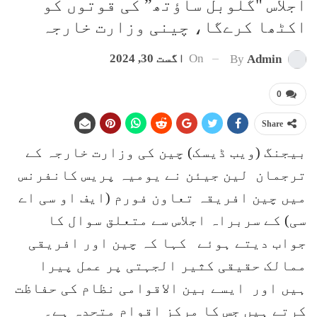
اجلاس "گلوبل ساؤتھ” کی قوتوں کو
اکٹھا کرےگا، چینی وزارت خارجہ
On
اگست 30, 2024
By
Admin
0
Share
بیجنگ (ویب ڈیسک) چین کی وزارت خارجہ کے
ترجمان لین جیئن نے یومیہ پریس کانفرنس
میں چین افریقہ تعاون فورم (ایف او سی اے
سی) کے سربراہ اجلاس سے متعلق سوال کا
جواب دیتے ہوئے کہا کہ چین اور افریقی
ممالک حقیقی کثیر الجہتی پر عمل پیرا
ہیں اور ایسے بین الاقوامی نظام کی حفاظت
کرتے ہیں جس کا مرکز اقوام متحدہ ہے۔