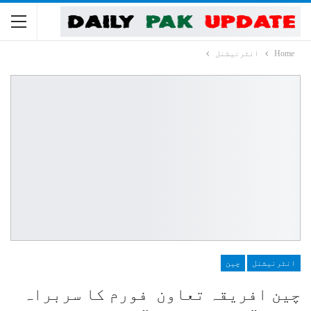
Home
انٹرنیشنل
انٹرنیشنل
چین
چین افریقہ تعاون فورم کا سربراہ