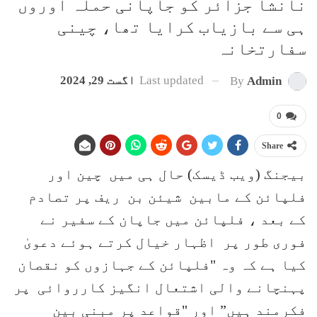
نانشا جزائر کو جاپانی حملہ آوروں
ہی سے بازیاب کرایا تھا، چینی
سفارتخانہ
Last updated
اگست 29, 2024
By
Admin
0
Share
بیجنگ (ویب ڈیسک) حال ہی میں چین اور
فلپائن کے مابین شیئن بن ریف پر تصادم
کے بعد ، فلپائن میں جاپان کے سفیر نے
فوری طور پر اظہار خیال کرتے ہوئے دعویٰ
کیا ہے کہ وہ "فلپائن کے جہازوں کو نقصان
پہنچانے والی اشتعال انگیز کارروائی پر
فکرمند ہیں” اور "قواعد پر مبنی بین