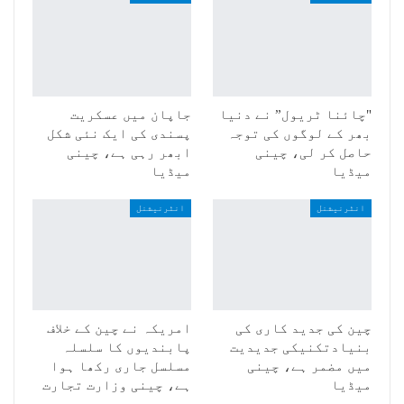
"چائنا ٹریول” نے دنیا
جاپان میں عسکریت
بھر کے لوگوں کی توجہ
پسندی کی ایک نئی شکل
حاصل کر لی، چینی
ابھر رہی ہے، چینی
میڈیا
میڈیا
انٹرنیشنل
انٹرنیشنل
چین کی جدید کاری کی
امریکہ نے چین کے خلاف
بنیادتکنیکی جدیدیت
پابندیوں کا سلسلہ
میں مضمر ہے، چینی
مسلسل جاری رکھا ہوا
میڈیا
ہے، چینی وزارت تجارت