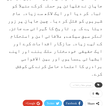
جاپان نے فلپائن پر حملہ کرکے منیلا کو
تباہ کر دیا اور ایک لاکھ سے زیادہ عام
شہریوں کو قتل کر دیا۔ چین جاپان پر زور
دیتا ہے کہ وہ تاریخ کا گہرائی سے جائزہ
لےکر سبق سیکھے، علاقائی امن و استحکام
کے لیے زیادہ سازگار اقدامات کرے اور
ایک حقیقی خودمختار ملک بننے اور اپنے
ایشیائی ہمسایوں اور بین الاقوامی
برادری کا اعتماد حاصل کرنے کی کوشش
کرے۔
چینی سفارتخانہ
0
Google+
Twitter
Facebook
Share