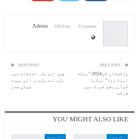
Pinterest
WhatsApp
ReddIt
Email
Admin
5285 Posts
0 Comments
NEXT POST
PREV POST
پاکستان کی2024 "بیلٹ
چین امریکہ تعلقات میں
اینڈ روڈ” میڈیا
بڑی تبدیلیاں آئی ہیں،
کوآپریشن فورم میں
چینی صدر
شرکت
YOU MIGHT ALSO LIKE
انٹرنیشنل
انٹرنیشنل