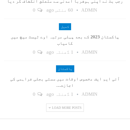
رجب بٹ نے اپنی ہوشربا آمدنی سے متعلق انکشاف کر دیا
60 منٹس ago
0
ADMIN
کھیل
پاکستان 2023 کے بعد پہلی مرتبہ اوے ٹیسٹ میچ میں
کامیاب
1 گھنٹہ ago
0
ADMIN
پاکستان
آئی ایم ایف مخصوص اوقات میں سستی بجلی فراہمی کی
اجازت…
1 گھنٹہ ago
0
ADMIN
LOAD MORE POSTS