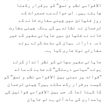
الاقوامی نظم و نسق” کو برقرار رکھنا
چاہتے ہیں۔ اس حوالے سے جمعرات کے
روز فلپائن میں چینی سفارت خانے کے
ترجمان نے نشاندہی کی ہےکہ چینی سفارت
خانے نے فلپائن میں جاپانی سفیر کے غیر
ذمہ دارانہ بیان کی مذمت کرتے ہوئے
سفارتی نوٹ جاری کیا ہے۔
جاپانی سفیر سچائی کو نظر انداز کرتے
ہوئے "سیاسی درستگی” کے جذبے کے ساتھ
"قوائد پر مبنی بین الاقوامی نظم و نسق” کو
کیسے برقرار رکھ سکتے ہیں؟ چینی ترجمان
کا کہنا تھا کہ جب بین الاقوامی قوانین کی
پاسداری کی بات آتی ہے تو جاپان