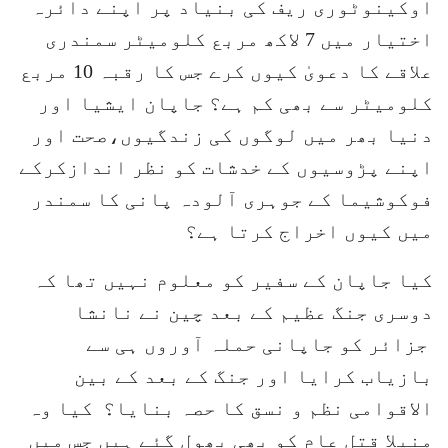
اوکینوٹوری ریف کی بنیاد پر اپنے دائرہ
اختیار میں 7 لاکھ مربع کلومیٹر سمندری
علاقے کا دعویٰ کیوں کرے جس کا رقبہ 10 مربع
کلومیٹر سے بھی کم ہے؟ جاپان ایشیا اور
دنیا بھر میں لوگوں کی زندگیوں،صحت اور
اپنے پڑوسیوں کے خدشات کو نظر اندازکرکے
فوکوشیما کے جوہری آلودہ پانی کا سمندر
میں کیوں اخراج کرتا ہے؟
کیا جاپان کے سفیر کو معلوم نہیں تھا کہ
دوسری جنگ عظیم کے بعد چین نے نانشا
جزائر کو جاپانی حملہ آوروں ہی سے
بازیاب کرایا اور جنگ کے بعد کے بین
الاقوامی نظم و نسق کا حصہ بنایا؟ کیا وہ
منیلا قتل عام کو بھی بھول گئے ہیں جس میں