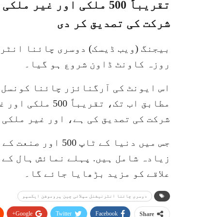
تقریباً 500 ملکی اور غی
شرکت کی تصدیق کر دی
روزہ کاونٹ ڈاون شروع ہو گیا۔
اس ایونٹ کی آرگنائزر چائنا کونسل 
مطابق اب تک، تقر
شرکت کی تصدیق کی ہے، اور غیر ملکی نمائش کنندگان 
زیادہ شامل ہیں. پہلے نمائش ہال کے ا
علاقے کو مزید بڑھایا جائے گا۔
دوسری چائنا انٹرنیشنل سپلائی چین پروموشن ایکسپو
Google+
Twitter
Facebook
Share