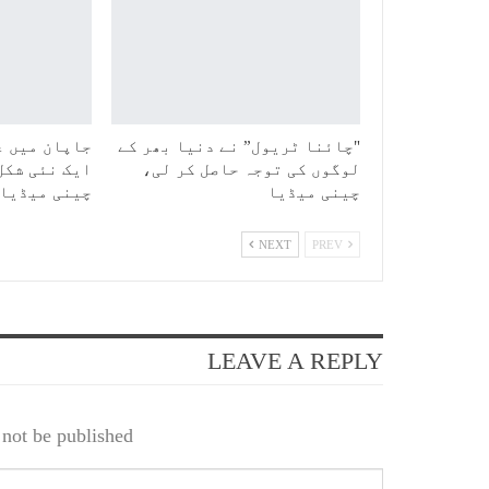
"چائنا ٹریول” نے دنیا بھر کے
جاپان میں ع
لوگوں کی توجہ حاصل کر لی،
ایک نئی شکل
چینی میڈیا
چینی میڈیا
NEXT
PREV
LEAVE A REPLY
not be published.