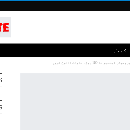
کھیل
 100 روزہ کاونٹ ڈائون شروع
S
S