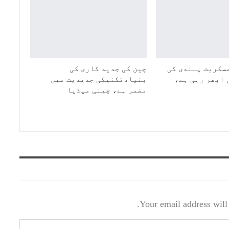
سکریت پسندی کی
چین کی جدید کاری کی
 ابھر رہی ہے،
بنیادتکنیکی جدیدیت میں
مضمر ہے، چینی میڈیا
Your email address will 