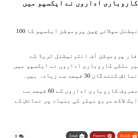
ر ملکی کاروباری اداروں نے ایکسپو میں
بیجنگ (ویب ڈیسک) دوسری چائنا انٹرنیشنل سپلائی چین پروموشن ایکسپو کا 100
فار پروموشن آف انٹرنیشنل ٹریڈ کے
یباً 500 ملکی اور غیر ملکی کاروباری اداروں نے ایکسپو میں
30 فیصد سے زیادہ ہیں۔
جس میں دنیا کے ٹاپ 500 اور صنعت کے معروف کاروباری اداروں کے 60 فیصد سے
یک لاکھ مربع میٹر کی بنیاد پر نمائش کے
Email
Pinterest
ReddIt
0