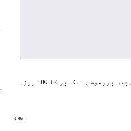
ر
دوسری چائنا انٹرنیشنل سپلائی چین پروموشن ایکسپو کا 100 روزہ
ا
0