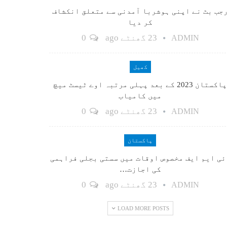
جب بٹ نے اپنی ہوشربا آمدنی سے متعلق انکشاف
کر دیا
23 گھنٹے ago
0
ADMIN
کھیل
پاکستان 2023 کے بعد پہلی مرتبہ اوے ٹیسٹ میچ
میں کامیاب
23 گھنٹے ago
0
ADMIN
پاکستان
ٓئی ایم ایف مخصوص اوقات میں سستی بجلی فراہمی
کی اجازت…
23 گھنٹے ago
0
ADMIN
LOAD MORE POSTS