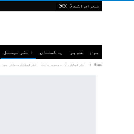
جمعرات, اگست 6, 2026
ہوم
شوبز
پاکستان
انٹرنیشنل
Home
انٹرنیشنل
دوسری چائنا انٹرنیشنل سپلائی چین پروموشن ایکسپو کا