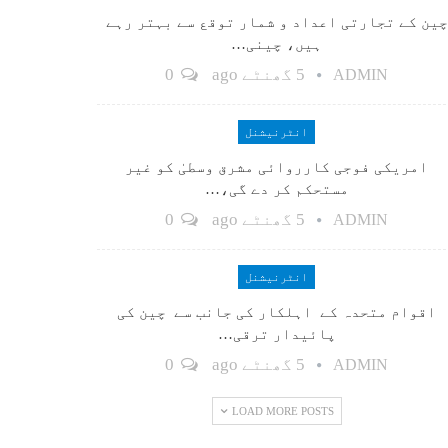
چین کے تجارتی اعداد و شمار توقع سے بہتر رہے
ہیں، چینی…
5 گھنٹے ago
0
ADMIN
انٹرنیشنل
امریکی فوجی کارروائی مشرق وسطیٰ کو غیر
مستحکم کر دے گی،…
5 گھنٹے ago
0
ADMIN
انٹرنیشنل
اقوام متحدہ کے اہلکار کی جانب سے چین کی
پائیدار ترقی…
5 گھنٹے ago
0
ADMIN
LOAD MORE POSTS