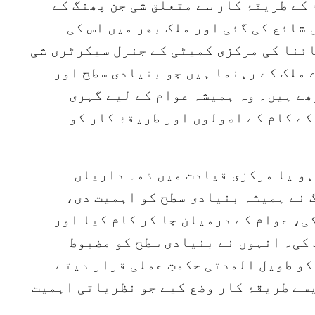
کے طریقۂ کار سے متعلق شی جن پھنگ کے
 شائع کی گئی اور ملک بھر میں اس کی
ائنا کی مرکزی کمیٹی کے جنرل سیکرٹری شی
 ملک کے رہنما ہیں جو بنیادی سطح اور
ے ہیں۔ وہ ہمیشہ عوام کے لیے گہری
ے کام کے اصولوں اور طریقۂ کار کو
ہو یا مرکزی قیادت میں ذمہ داریاں
 نے ہمیشہ بنیادی سطح کو اہمیت دی،
ی، عوام کے درمیان جا کر کام کیا اور
کی۔ انہوں نے بنیادی سطح کو مضبوط
و طویل المدتی حکمتِ عملی قرار دیتے
سے طریقۂ کار وضع کیے جو نظریاتی اہمیت