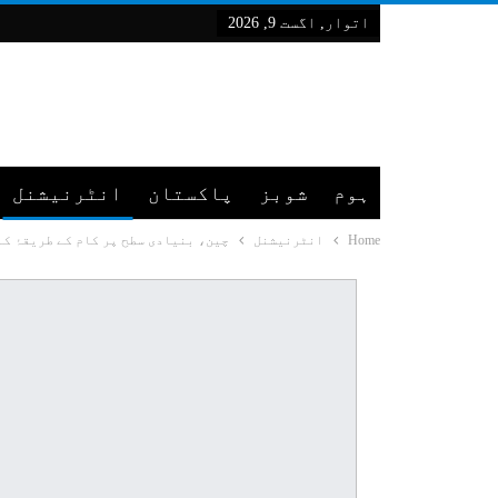
اتوار, اگست 9, 2026
ہوم
شوبز
پاکستان
انٹرنیشنل
Home
انٹرنیشنل
چین، بنیادی سطح پر کام کے طریقۂ ک