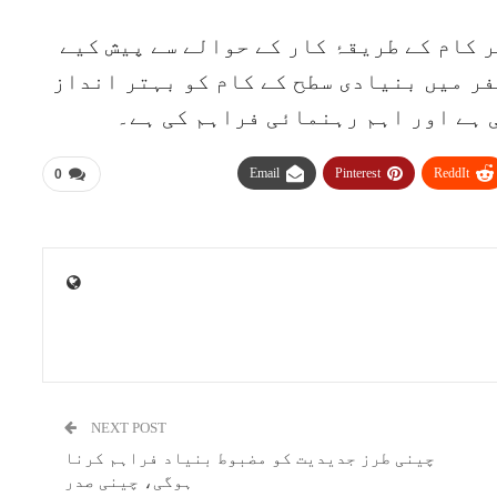
 کام کے طریقۂ کار کے حوالے سے پیش کیے
فر میں بنیادی سطح کے کام کو بہتر انداز
 ہے اور اہم رہنمائی فراہم کی ہے۔
Email
Pinterest
ReddIt
0
NEXT POST
چینی طرز جدیدیت کو مضبوط بنیاد فراہم کرنا
ہوگی، چینی صدر