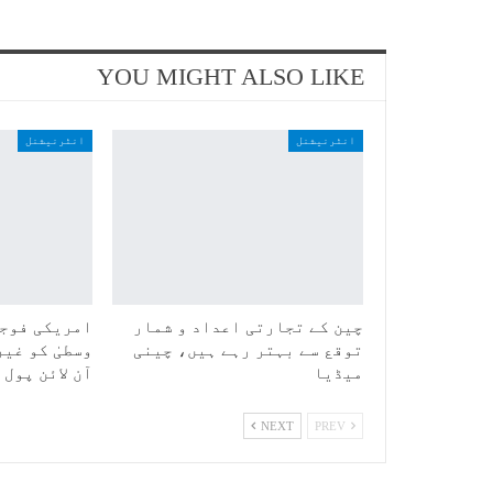
YOU MIGHT ALSO LIKE
انٹرنیشنل
انٹرنیشنل
چین کے تجارتی اعداد و شمار
امریکی فوجی
توقع سے بہتر رہے ہیں، چینی
وسطیٰ کو غیر
میڈیا
آن لائن پول
NEXT
PREV