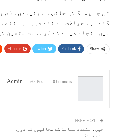
شی جن پھنگ کی جانب سے بنیادی سطح پر
گئے اہم خیالات نے نئے دور اور نئے س
میں انجام دینے کے لیے سمت متعین کی
Google+
Twitter
Facebook
Share
Admin
5306 Posts
0 Comments
PREV POST
چین، متعدد ممالک کے صحافیوں کا دورہ
سنکیانگ