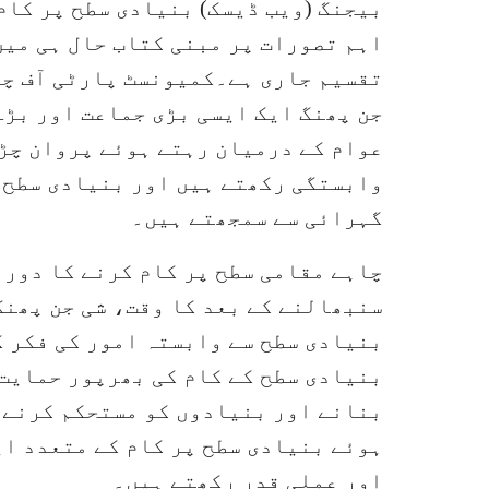
بیجنگ (ویب ڈیسک) بنیادی سطح پر کام 
اہم تصورات پر مبنی کتاب حال ہی میں
تقسیم جاری ہے۔کمیونسٹ پارٹی آف چ
جن پھنگ ایک ایسی بڑی جماعت اور بڑے
عوام کے درمیان رہتے ہوئے پروان چڑھ
وابستگی رکھتے ہیں اور بنیادی سطح ک
گہرائی سے سمجھتے ہیں۔
چاہے مقامی سطح پر کام کرنے کا دور 
سنبھالنے کے بعد کا وقت، شی جن پھنگ
بنیادی سطح سے وابستہ امور کی فکر ک
بنیادی سطح کے کام کی بھرپور حمایت 
بنانے اور بنیادوں کو مستحکم کرنے ک
ہوئے بنیادی سطح پر کام کے متعدد ای
اور عملی قدر رکھتے ہیں۔