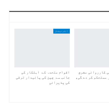
انٹرنیشنل
 کارروائی مشرق
اقوام متحدہ کے اہلکار کی
 مستحکم کر دے گی،
جانب سے چین کی پائیدار ترقی
کی پذیرائی