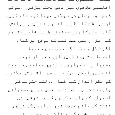
اقلیتی علاقوں میں بھی پختہ سڑکوں ،سوئی
گیس اور بجلی کی سپلائی مہیا کیا جا سکیں۔
ان خیالات کا اظہار انہوں نے اپنی رہائش
گاہ امریکا میں سینیٹر طاہر خلیل سندھو
کے اعزاز میں عشائیے کے موقع پر کیا۔
اکرم گل نے کہا کہ ملک میں مخلوط
انتخابات ہوئے ہیں اور ممبران قومی
وصوبائی اسمبلیوں نے غیر مسلموں سے ووٹ
لئے ہیں لیکن اس کے باوجود اقلیتی علاقوں
کو نظر انداز کیا گیا اس لئے حکومت کو
چاہیئے کہ وہ تمام ممبران قومی وصوبائی
اسمبلی کو پابند کریں کہ وہ ترقیاتی
فنڈز کا پانچ فیصد غیر مسلموں کی فلاح و
بہبود پر خرچ کریں تاکہ وہ بھی بہتر