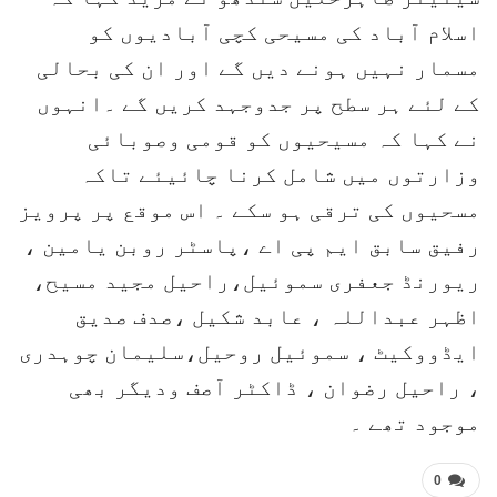
اسلام آباد کی مسیحی کچی آبادیوں کو
مسمار نہیں ہونے دیں گے اور ان کی بحالی
کے لئے ہر سطح پر جدوجہد کریں گے ۔انہوں
نے کہا کہ مسیحیوں کو قومی وصوبائی
وزارتوں میں شامل کرنا چائیئے تاکہ
مسحیوں کی ترقی ہو سکے ۔ اس موقع پر پرویز
رفیق سابق ایم پی اے ،پاسٹر روبن یامین ،
ریورنڈ جعفری سموئیل،راحیل مجید مسیح،
اظہر عبداللہ ، عابد شکیل ،صدف صدیق
ایڈووکیٹ ، سموئیل روحیل،سلیمان چوہدری
، راحیل رضوان ، ڈاکٹر آصف ودیگر بھی
موجود تھے ۔
0