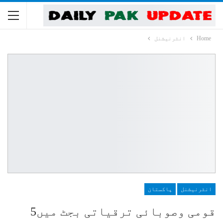
Home
انٹرنیشنل
انٹرنیشنل
پاکستان
قومی وصوبائی ترقیاتی بجٹ میں5