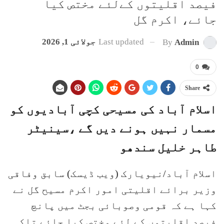
فیصد اقلیتوں کےلئے مختص کیا
جائے، اکرم گل
Last updated
جولائی 1, 2026
By
Admin
0
Share
اسلام آباد کی مسیحی کچی آبادیوں کو
مسمار نہیں ہونے دیں گے ،سینیٹر
طاہر خلیل سندھو
اسلام آباد/نیویارک (ویب ڈیسک) سابق وفاقی
وزیر برائے اقلیتی امور اکرم مسیح گل نے
کہا ہے کہ قومی وصوبائی بجٹ میں پانچ
فیصد اقلیتوں کے لئے مختص کیا جائے تاکہ