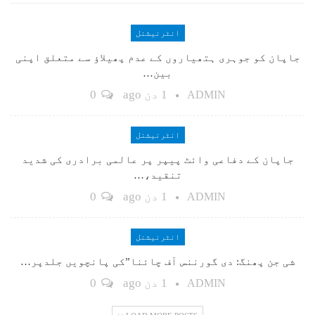
انٹرنیشنل
جاپان کو جوہری ہتھیاروں کے عدم پھیلاؤ سے متعلق اپنی
بین…
1 دن ago
0
ADMIN
انٹرنیشنل
جاپان کے دفاعی وائٹ پیپر پر عالمی برادری کی شدید
تنقید،…
1 دن ago
0
ADMIN
انٹرنیشنل
شی جن پھنگ: دی گورننس آف چائنا”کی پانچویں جلدپر…
1 دن ago
0
ADMIN