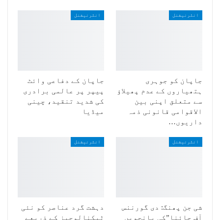
انٹرنیشنل
انٹرنیشنل
جاپان کو جوہری
جاپان کے دفاعی وائٹ
ہتھیاروں کے عدم پھیلاؤ
پیپر پر عالمی برادری
سے متعلق اپنی بین
کی شدید تنقید، چینی
الاقوامی قانونی ذمہ
میڈیا
داریوں…
انٹرنیشنل
انٹرنیشنل
شی جن پھنگ: دی گورننس
دہشت گرد عناصر کو نئی
آف چائنا”کی پانچویں
ٹیکنالوجیز کے ذریعے