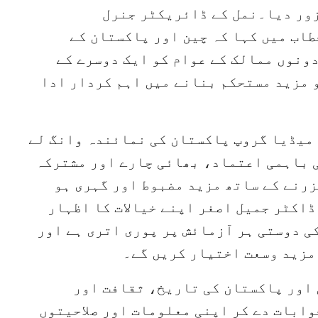
زور دیا۔نمل کے ڈائریکٹر جنرل
اب میں کہا کہ چین اور پاکستان کے
ونوں ممالک کے عوام کو ایک دوسرے کے
و مزید مستحکم بنانے میں اہم کردار ادا
 میڈیا گروپ پاکستان کی نمائندہ وانگ لے
ی باہمی اعتماد، بھائی چارے اور مشترکہ
زرنے کے ساتھ مزید مضبوط اور گہری ہو
ڈاکٹر جمیل اصغر اپنے خیالات کا اظہار
ی دوستی ہر آزمائش پر پوری اتری ہے اور
مزید وسعت اختیار کریں گے۔
 اور پاکستان کی تاریخ، ثقافت اور
وابات دے کر اپنی معلومات اور صلاحیتوں