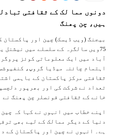
دونوں مما لک کے ثقافتی تبادلے 
ہیں، چن پھنگ
بیجنگ (ویب ڈیسک) چین اور پاکستان ک
75ویں سالگرہ کے سلسلے میں نیشنل ی
آباد میں ایک معلوماتی کوئز پروگرا
اہتمام چائنہ میڈیا گروپ، کنفیوشس 
ثقافتی مرکز پاکستان کے باہمی اشترا
تعداد نے شرکت کی اور بھرپور دلچسپ
خانے کے ثقافتی قونصلر چن پھنگ نے ب
اپنے خطاب میں انہوں نے کہا کہ چین 
دنیا کے دیگر ممالک کے لیے بھی ترقی
ہے۔ انہوں نے چین اور پاکستان کے د