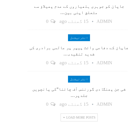
جاپان کو جوہری ہتھیاروں کے عدم پھیلاؤ سے
متعلق اپنی بین…
15 گھنٹے ago
0
ADMIN
انٹرنیشنل
اپان کے دفاعی وائٹ پیپر پر عالمی برادری کی
شدید تنقید،…
15 گھنٹے ago
0
ADMIN
انٹرنیشنل
شی جن پھنگ: دی گورننس آف چائنا”کی پانچویں
جلدپر…
15 گھنٹے ago
0
ADMIN
LOAD MORE POSTS