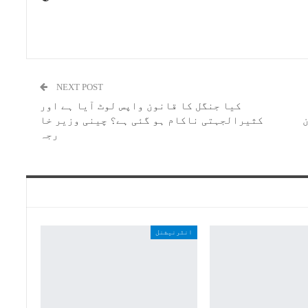
NEXT POST
کیا جنگل کا قانون واپس لوٹ آیا ہے اور
کثیرالجہتی ناکام ہو گئی ہے؟ چینی وزیر خا
رجہ
انٹرنیشنل