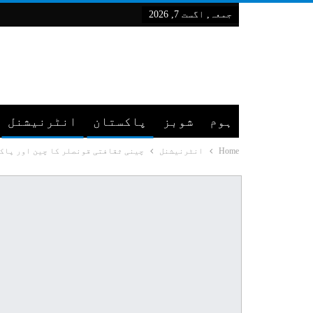
جمعہ, اگست 7, 2026
ہوم
شوبز
پاکستان
انٹرنیشنل
Home
انٹرنیشنل
چینی ثقافتی قونصلر کا چین اور پاکس