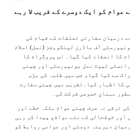
عوام کو ایک دوسرے کے قریب لا رہے
ے درمیان سفارتی تعلقات کے قیام کی
ونیورسٹی آف ماڈرن لینگویجز (نمل) اسلام
م کا انعقاد کیا گیا۔ اس پروگرام کا
انسٹی ٹیوٹ نمل یونیورسٹی اور چینی
ک سے کیا گیا، جس میں طلبہ کی بڑی
ی کا اظہار کیا۔تقریب میں چینی سفارت
طور مہمانِ خصوصی شرکت کی۔
کی ترقی نہ صرف چینی عوام بلکہ خطے اور
 اور خوشحالی کے نئے مواقع پیدا کر رہی
رمیان دیرینہ دوستی اور عوامی روابط کو