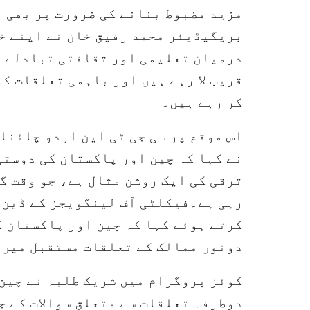
مزید مضبوط بنانے کی ضرورت پر بھی 
بریگیڈیئر محمد رفیق خان نے اپنے خط
درمیان تعلیمی اور ثقافتی تبادلے د
قریب لا رہے ہیں اور باہمی تعلقات ک
کر رہے ہیں۔
اس موقع پر سی جی ٹی این اردو چائنا
نے کہا کہ چین اور پاکستان کی دوست
ترقی کی ایک روشن مثال ہے، جو وقت گ
رہی ہے۔فیکلٹی آف لینگویجز کے ڈین 
کرتے ہوئے کہا کہ چین اور پاکستان ک
دونوں ممالک کے تعلقات مستقبل میں 
کوئز پروگرام میں شریک طلبہ نے چین
دوطرفہ تعلقات سے متعلق سوالات کے ج