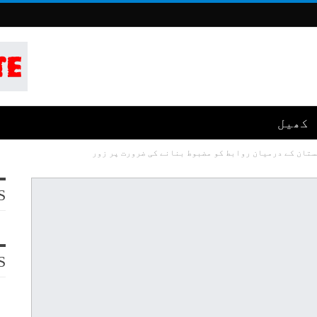
کھیل
تان کے درمیان روابط کو مضبوط بنانے کی ضرورت پر زور
S
S