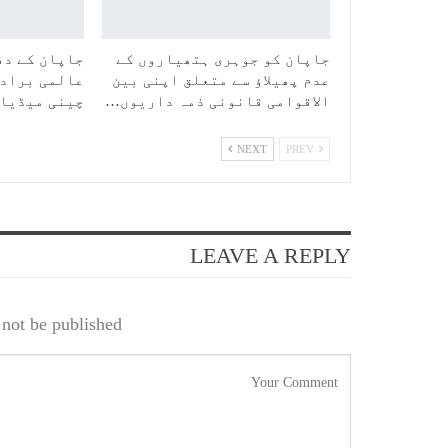
جاپان کو جوہری ہتھیاروں کے
جاپان کے دف
عدم پھیلاؤ سے متعلق اپنی بین
عالمی برادر
الاقوامی قانونی ذمہ داریوں…
چینی میڈیا
NEXT
PREV
LEAVE A REPLY
not be published.