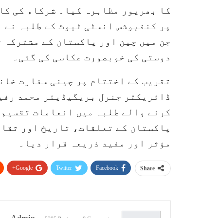
کا بھرپور مظاہرہ کیا۔ شرکاء کی کا
پر کنفیوشس انسٹی ٹیوٹ کے طلبہ نے 
جن میں چین اور پاکستان کے مشترکہ 
دوستی کی خوبصورت عکاسی کی گئی۔
تقریب کے اختتام پر چینی سفارت خانے
ڈائریکٹر جنرل بریگیڈیئر محمد رفیق
کرنے والے طلبہ میں انعامات تقسیم 
پاکستان کے تعلقات، تاریخ اور ثقافت
مؤثر اور مفید ذریعہ قرار دیا۔
Google+
Twitter
Facebook
Share