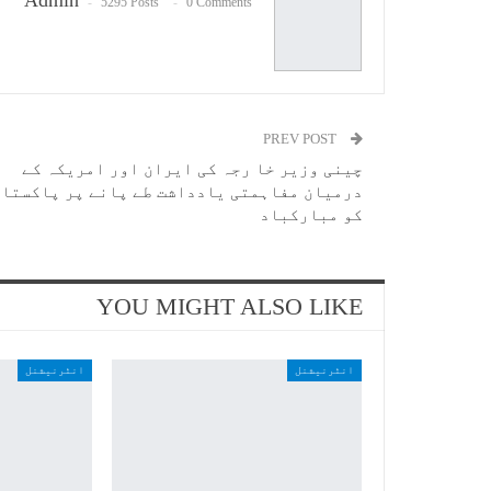
Admin
5295 Posts
0 Comments
PREV POST
چینی وزیر خا رجہ کی ایران اور امریکہ کے
درمیان مفاہمتی یادداشت طے پانے پر پاکستان
کو مبارکباد
YOU MIGHT ALSO LIKE
انٹرنیشنل
انٹرنیشنل