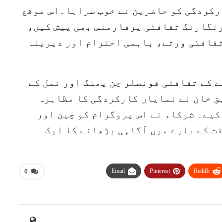
رکردگی کو حاضرین نے خوب سراہا۔اس موقع
رنگارنگ ثقافتی پرفارمنس بھی پیش کیں،
ثقافتی ورثے، باہمی احترام اور دیرینہ
 کے ثقافتی قونصلر چن پھنگ اور نمل کے
 خان نے نمایاں کارکردگی کا مظاہرہ
کیے۔ شرکاء نے اس پروگرام کو چین اور
 کے بارے میں آگاہی بڑھانے کا ایک
Email
Pinterest
ReddIt
0