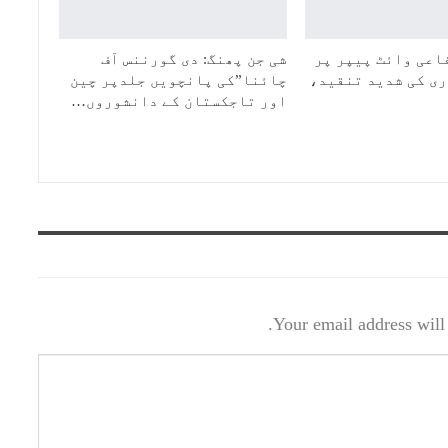
اعی وائٹ پیپر پر
شی جن پھنگ: دی گورننس آف
ی کی شدید تنقید،
چائنا”کی پانچویں جلدپر چین
اور تاجکستان کے دانشوروں…
Your email address will 