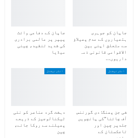
جاپان کو جوہری
جاپان کے دفاعی وائٹ
ہتھیاروں کے عدم پھیلاؤ
پیپر پر عالمی برادری
سے متعلق اپنی بین
کی شدید تنقید، چینی
الاقوامی قانونی ذمہ
میڈیا
داریوں…
انٹرنیشنل
انٹرنیشنل
شی جن پھنگ: دی گورننس
دہشت گرد عناصر کو نئی
آف چائنا”کی پانچویں
ٹیکنالوجیز کے ذریعے
جلدپر چین اور
پھیلنے سے روکا جائے،
تاجکستان کے
چین