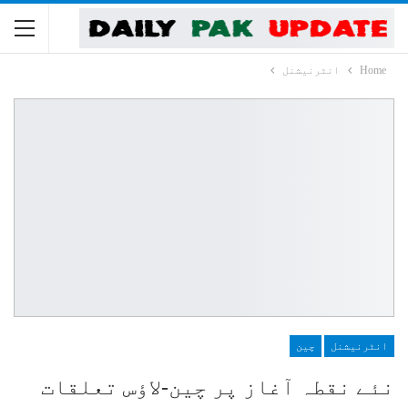
Home
انٹرنیشنل
انٹرنیشنل
چین
نئے نقطہ آغاز پر چین-لاؤس تعلقات