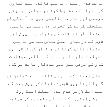
ثابت قدم رہنے ، باہمی فائدہ مند تعاون
کی بنیاد کو مضبوط کرنے ، عوامی روایتی
دوستی اور خارجہ پالیسی میں ہم آہنگی کو
مستحکم کرنے کی تجویز دی۔ سیاسی باہمی
اعتماد ان تعلقات کی بنیاد ہے۔ چین اور
لاؤس کے درمیان اعلیٰ سطحی سیاسی باہمی
اعتماد قائم کرنا نہ صرف ان کی ترقی اور
احیاء کے لیے اہم ہے بلکہ عالمی سوشلسٹ
کاز کی ترقی میں بھی مددگار ثابت ہو گا۔
اعلیٰ معیار کے باہمی فائدہ مند تعاون کو
گہرا کرنا چین لاؤس تعلقات کی پیش رفت کے
لیے ایک لازمی قدم ہے۔ "بیلٹ اینڈ روڈ
انیشی ایٹیو” کے مثالی منصوبے کی حیثیت
سے چین-لاؤس ریلوے چار سال سے زیادہ عرصے