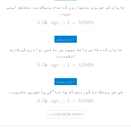
جاپان کو جوہری ہتھیاروں کے عدم پھیلاؤ سے متعلق اپنی
بین…
2 دن ago
0
ADMIN
انٹرنیشنل
جاپان کے دفاعی وائٹ پیپر پر عالمی برادری کی شدید
تنقید،…
2 دن ago
0
ADMIN
انٹرنیشنل
شی جن پھنگ: دی گورننس آف چائنا”کی پانچویں جلدپر…
2 دن ago
0
ADMIN
LOAD MORE POSTS