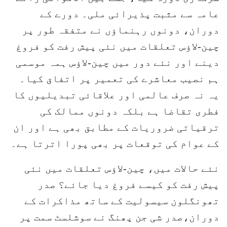
عامہ سے مثبت پذیرائی ملی۔ دورے کے
دوران، دونوں رہنماؤں نے متفقہ طور پر
چین-لاؤس تعلقات میں نئی پیش رفت کو فروغ
دینے اور نئے دور میں چین-لاؤس ہمہ موسمی
ہم نصیب معاشرے کی تعمیر پر اتفاق کیا۔
یہ نہ صرف عالمی اور علاقائی تبدیلیوں کا
فطری تقاضا ہے بلکہ دونوں ممالک کی
ترقیاتی ضروریات کے مطابق بھی ہے اور ان
کے عوام کی توقعات پر بھی پورا اترتا ہے۔
نئے حالات میں، چین-لاؤس تعلقات میں نئی
پیش رفت کو کیسے فروغ دیا جائے؟ صدر
تھونگلون سیسولیت کے ساتھ مذاکرات کے
دوران،صدر شی جن پھنگ نے سوشلسٹ سمت پر