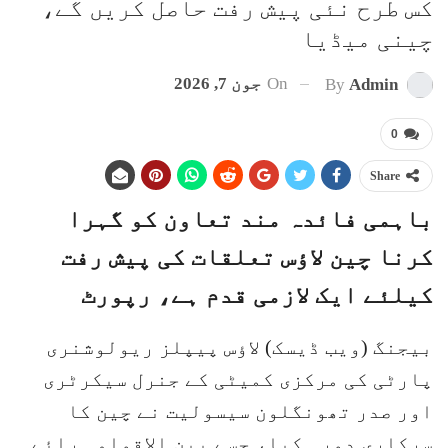
کس طرح نئی پیش رفت حاصل کریں گے،
چینی میڈیا
On
جون 7, 2026
By
Admin
0
Share
باہمی فائدہ مند تعاون کو گہرا
کرنا چین لاؤس تعلقات کی پیش رفت
کیلئے ایک لازمی قدم ہے، رپورٹ
بیجنگ (ویب ڈیسک) لاؤس پیپلز ریولوشنری
پارٹی کی مرکزی کمیٹی کے جنرل سیکرٹری
اور صدر تھونگلون سیسولیت نے چین کا
سرکاری دورہ کیا، جسے بین الاقوامی رائے