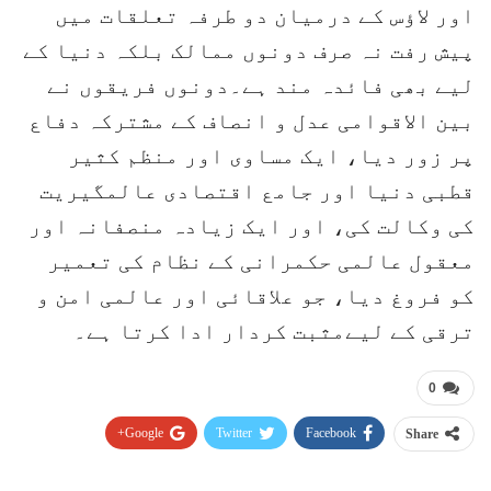
اور لاؤس کے درمیان دو طرفہ تعلقات میں
پیش رفت نہ صرف دونوں ممالک بلکہ دنیا کے
لیے بھی فائدہ مند ہے۔دونوں فریقوں نے
بین الاقوامی عدل و انصاف کے مشترکہ دفاع
پر زور دیا، ایک مساوی اور منظم کثیر
قطبی دنیا اور جامع اقتصادی عالمگیریت
کی وکالت کی، اور ایک زیادہ منصفانہ اور
معقول عالمی حکمرانی کے نظام کی تعمیر
کو فروغ دیا، جو علاقائی اور عالمی امن و
ترقی کے لیےمثبت کردار ادا کرتا ہے۔
0
Google+
Twitter
Facebook
Share
Pinterest
WhatsApp
ReddIt