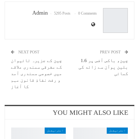
Email
Admin
5295 Posts
0 Comments
NEXT POST
PREV POST
چین، باکس آفس پر 1.6
چین کے جزیرہ تائیوان
بلین یوآن سے زائد کی
کے مشرقی سمندری علاقے
کمائی
میں خصوصی سمندری آمد
و رفت نفاذِ قانون مہم
کا آغاز
YOU MIGHT ALSO LIKE
انٹرنیشنل
انٹرنیشنل