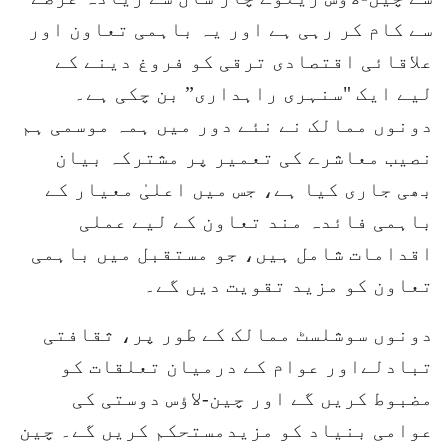
سے کام کر رہی ہے اور یہ باہمی تعاون اور
علاقائی اقتصادی ترقی کو فروغ دینے کے
لیے ایک "سنہری راہداری” بن چکی ہے۔
دونوں ممالک نے نئے دور میں ہمہ موسمی ہم
نصیب معاشرے کی تعمیر پر مشترکہ بیان
بھی جاری کیا ہے، جس میں اعلیٰ معیار کے
باہمی فائدہ مند تعاون کے لیے عملی
اقدامات شامل ہیں، جو مستقبل میں باہمی
تعاون کو مزید تقویت دیں گے۔
دونوں سوشلسٹ ممالک کے طور پر، ثقافتی
تبادلےاور عوام کے درمیان تعلقات کو
مضبوط کریں گے اور چین-لاؤس دوستی کی
عوامی بنیاد کو مزیدمستحکم کریں گے۔ چین