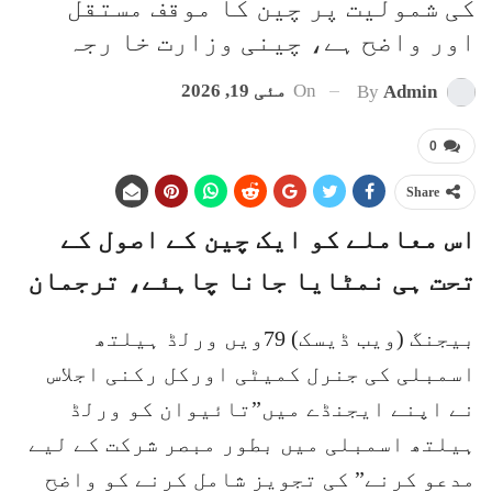
کی شمولیت پر چین کا موقف مستقل
اور واضح ہے، چینی وزارت خا رجہ
On
مئی 19, 2026
By
Admin
0
Share
اس معاملے کو ایک چین کے اصول کے
تحت ہی نمٹایا جانا چاہئے، ترجمان
بیجنگ (ویب ڈیسک) 79ویں ورلڈ ہیلتھ
اسمبلی کی جنرل کمیٹی اورکل رکنی اجلاس
نے اپنے ایجنڈے میں”تائیوان کو ورلڈ
ہیلتھ اسمبلی میں بطور مبصر شرکت کے لیے
مدعو کرنے” کی تجویز شامل کرنے کو واضح