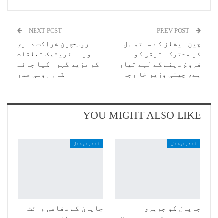
NEXT POST
PREV POST
چین سیشلز کے ساتھ مل
روس-چین شراکت داری
کر مشترکہ ترقی کو
اور اسٹریٹجک تعلقات
فروغ دینے کے لیے تیار
کو مزید گہرا کیا جائے
ہے، چینی وزیر خا رجہ
گا، روسی صدر
YOU MIGHT ALSO LIKE
انٹرنیشنل
انٹرنیشنل
جاپان کو جوہری
جاپان کے دفاعی وائٹ