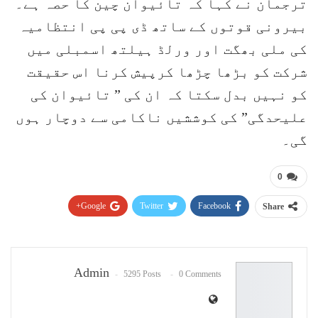
ترجمان نے کہا کہ تائیوان چین کا حصہ ہے۔
بیرونی قوتوں کے ساتھ ڈی پی پی انتظامیہ
کی ملی بھگت اور ورلڈ ہیلتھ اسمبلی میں
شرکت کو بڑھا چڑھا کرپیش کرنا اس حقیقت
کو نہیں بدل سکتا کہ ان کی ” تائیوان کی
علیحدگی” کی کوششیں ناکامی سے دوچار ہوں
گی۔
0
Google+
Twitter
Facebook
Share
Pinterest
WhatsApp
ReddIt
Email
Admin
5295 Posts
0 Comments