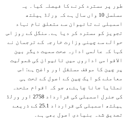
طور پر مسترد کرنے کا فیصلہ کیا۔ یہ
مسلسل 10 واں سال ہے کہ ورلڈ ہیلتھ
اسمبلی نے تائیوان سے متعلق نام نہاد
تجویز کو مسترد کر دیا ہے۔منگل کے روز اس
حوالے سے چینی وزارت خارجہ کے ترجمان نے
کہا کہ عالمی ادارہ صحت سمیت دیگر بین
الاقوامی اداروں میں تائیوان کی شمولیت
پر چین کا موقف مستقل اور واضح ہے: اس
معاملے کو ایک چین کے اصول کے تحت ہی
نمٹایا جانا چاہئے، جو کہ اقوام متحدہ
کی جنرل اسمبلی کی قرارداد 2758 اور ورلڈ
ہیلتھ اسمبلی کی قرارداد 25.1 کے ذریعے
تصدیق شدہ بنیادی اصول بھی ہے۔