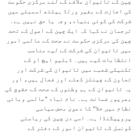
چین کے تائیوان علاقے کے لئے مرکزی حکومت
کی اجازت کے بغیر ورلڈ ہیلتھ اسمبلی میں
شرکت کی کوئی بنیاد، وجہ یا حق نہیں ہے۔
ترجمان نے کہا کہ ایک چین کے اصول کے تحت
چین کی مرکزی حکومت نے صحت کے عالمی امور
میں تائیوان کی شرکت کے لیے مناسب
انتظامات کیے ہیں۔ ڈبلیو ایچ او کے
تکنیکی شعبے میں تائیوان کی شرکت اور
تعاون کے چینلز کھلے اور فعال ہیں، اور
یہ تائیوان کے ہم وطنوں کے صحت کے حقوق کی
بھرپور ضمانت ہے۔ نام نہاد "عالمی وبائی
نظام میں خلا” کا دعویٰ محض سیاسی
پروپیگنڈا ہے۔ اسی دن چین کی ریاستی
کونسل کے تائیوان امور کے دفتر کے