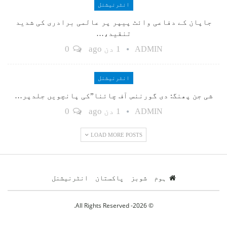
انٹرنیشنل
جاپان کے دفاعی وائٹ پیپر پر عالمی برادری کی شدید
تنقید،…
1 دن ago
0
ADMIN
انٹرنیشنل
شی جن پھنگ: دی گورننس آف چائنا”کی پانچویں جلدپر…
1 دن ago
0
ADMIN
LOAD MORE POSTS
ہوم
شوبز
پاکستان
انٹرنیشنل
© 2026- All Rights Reserved.