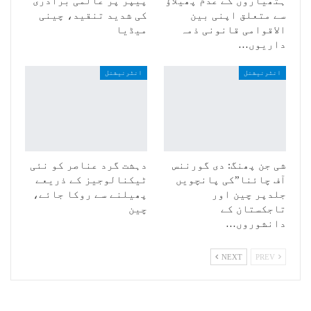
ہتھیاروں کے عدم پھیلاؤ
پیپر پر عالمی برادری
سے متعلق اپنی بین
کی شدید تنقید، چینی
الاقوامی قانونی ذمہ
میڈیا
داریوں…
انٹرنیشنل
انٹرنیشنل
شی جن پھنگ: دی گورننس
دہشت گرد عناصر کو نئی
آف چائنا”کی پانچویں
ٹیکنالوجیز کے ذریعے
جلدپر چین اور
پھیلنے سے روکا جائے،
تاجکستان کے
چین
دانشوروں…
NEXT
PREV