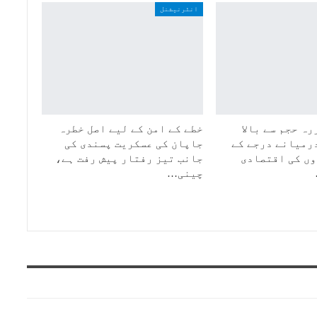
انٹرنیشنل
ہ حجم سے بالا
خطے کے امن کے لیے اصل خطرہ
رمیانے درجے کے
جاپان کی عسکریت پسندی کی
ں کی اقتصادی
جانب تیز رفتار پیش رفت ہے،
چینی…