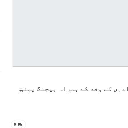
دری کے وفد کے ہمراہ بیجنگ پہنچ
0