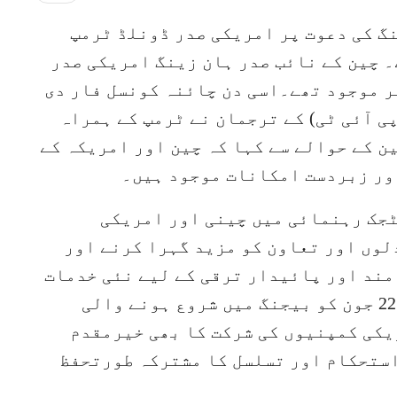
نگ کی دعوت پر امریکی صدر ڈونلڈ ٹرمپ
 چین کے نائب صدر ہان زینگ امریکی صدر
ر موجود تھے۔اسی دن چائنہ کونسل فار دی
ی آئی ٹی) کے ترجمان نے ٹرمپ کے ہمراہ
 کے حوالے سے کہا کہ چین اور امریکہ کے
ور زبردست امکانات موجود ہیں۔
جک رہنمائی میں چینی اور امریکی
وں اور تعاون کو مزید گہرا کرنے اور
مند اور پائیدار ترقی کے لیے نئی خدمات
کے منتظر ہیں۔ اس کے ساتھ ساتھ چین 22 جون کو بیجنگ میں شروع ہونے والی
یکی کمپنیوں کی شرکت کا بھی خیرمقدم
استحکام اور تسلسل کا مشترکہ طورتحفظ