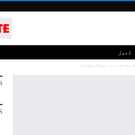
کھیل
ے وفد کے ہمراہ بیجنگ پہنچ گئے
S
S