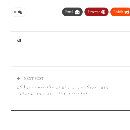
Email
Pinterest
ReddIt
0
NEXT POST
چین امریکہ سربراہان کی ملاقات سے دنیا کی
توقعات وابستہ ہیں ، چینی میڈیا