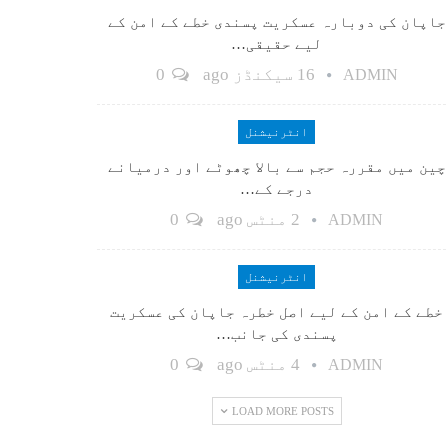
جاپان کی دوبارہ عسکریت پسندی خطے کے امن کے
لیے حقیقی…
16 سیکنڈز ago
0
ADMIN
انٹرنیشنل
چین میں مقررہ حجم سے بالا چھوٹے اور درمیانے
درجے کے…
2 منٹس ago
0
ADMIN
انٹرنیشنل
خطے کے امن کے لیے اصل خطرہ جاپان کی عسکریت
پسندی کی جانب…
4 منٹس ago
0
ADMIN
LOAD MORE POSTS