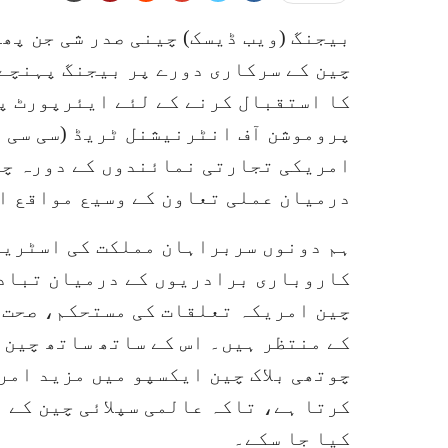
بیجنگ (ویب ڈیسک) چینی صدر شی جن پھ
چین کے سرکاری دورے پر بیجنگ پہنچے۔
کا استقبال کرنے کے لئے ایئرپورٹ پ
پروموشن آف انٹرنیشنل ٹریڈ (سی سی پ
امریکی تجارتی نمائندوں کے دورہ چین
درمیان عملی تعاون کے وسیع مواقع ا
ہم دونوں سربراہان مملکت کی اسٹریٹ
کاروباری برادریوں کے درمیان تبادل
چین امریکہ تعلقات کی مستحکم، صحت 
چوتھی بلاک چین ایکسپو میں مزید امر
کرتا ہے، تاکہ عالمی سپلائی چین کے 
کیا جا سکے۔