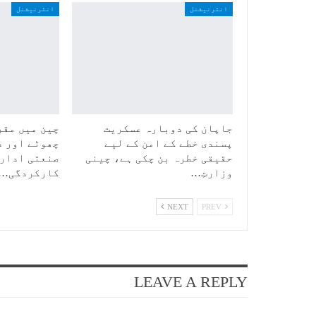
انٹرنیشنل
انٹرنیشنل
جاپان کی دوبارہ عسکریت
چین میں مقرر
پسندی خطے کے امن کے لیے
چھوٹے اور د
حقیقی خطرہ بن چکی ہے، چینی
صنعتی ادارو
وزارتِ…
کارکردگی…
NEXT
PREV
LEAVE A REPLY