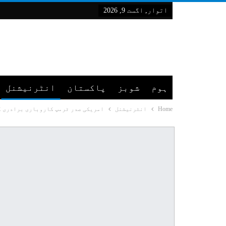
اتوار, اگست 9, 2026
ہوم
شوبز
پاکستان
انٹرنیشنل
Home
انٹرنیشنل
امریکی صدر ٹرمپ کاروباری برادری ک