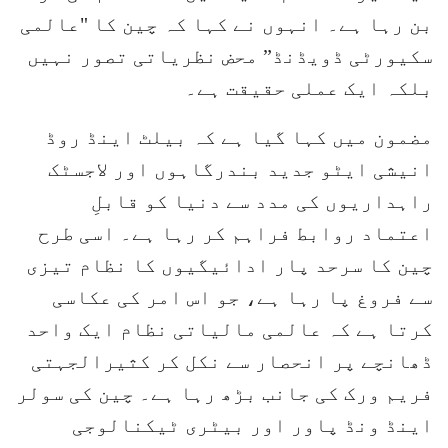
بن رہا ہے۔ انہوں نے کہا کہ چین کا "عالمی
سکیورٹی ڈویڈنڈ” محض نظریاتی تصور نہیں
بلکہ ایک عملی حقیقت ہے۔
مضمون میں کہا گیا ہے کہ بیلٹ اینڈ روڈ
انیشی ایٹو جدید بندرگاہوں اور لاجسٹک
راہداریوں کی مدد سے دنیا کو قابلِ
اعتماد روابط فراہم کر رہا ہے۔ اسی طرح
چین کا سرحد پار ادائیگیوں کا نظام تیزی
سے فروغ پا رہا ہے، جو اس امر کی عکاسی
کرتا ہے کہ عالمی مالیاتی نظام ایک واحد
ڈھانچے پر انحصار سے نکل کر کثیرالجہتی
فریم ورک کی جانب بڑھ رہا ہے۔ چین کی سولر
اینڈ ونڈ پاور اور بیٹری ٹیکنالوجی