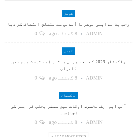
شوبز
رجب بٹ نے اپنی ہوشربا آمدنی سے متعلق انکشاف کر دیا
8 گھنٹے ago
0
ADMIN
کھیل
پاکستان 2023 کے بعد پہلی مرتبہ اوے ٹیسٹ میچ میں
کامیاب
8 گھنٹے ago
0
ADMIN
پاکستان
آئی ایم ایف مخصوص اوقات میں سستی بجلی فراہمی کی
اجازت…
8 گھنٹے ago
0
ADMIN
LOAD MORE POSTS