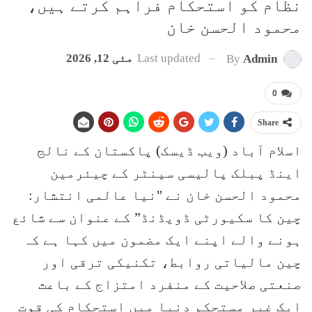
نظام کو استحکام فراہم کرتے ہیں،
محمود الحسن خان
Last updated
مئی 12, 2026
By
Admin
0
Share
اسلام آباد (ویب ڈیسک) پاکستان کے نالج
اینڈ پبلک پالیسی سینٹر کے چیئرمین
محمود الحسن خان نے "نیا عالمی انتشار:
چین کا سکیورٹی ڈویڈنڈ” کے عنوان سے شائع
ہونے والے اپنے ایک مضمون میں کہا ہے کہ
چین مالیاتی روابط، تکنیکی ترقی اور
صنعتی صلاحیت کے منفرد امتزاج کے باعث
ایک غیر مستحکم دنیا میں استحکام کی قوت