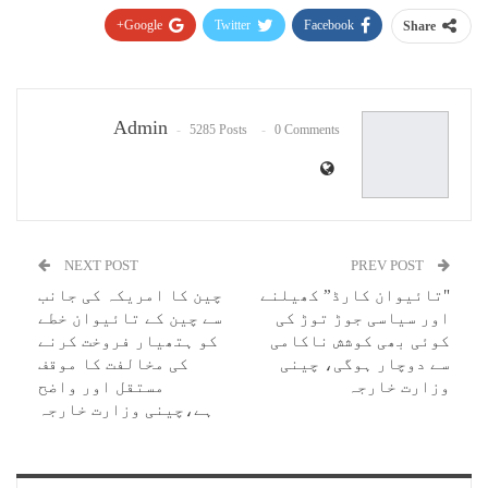
Google+
Twitter
Facebook
Share
Pinterest
WhatsApp
ReddIt
Email
Admin
5285 Posts
0 Comments
NEXT POST
PREV POST
"تائیوان کارڈ” کھیلنے
چین کا امریکہ کی جانب
اور سیاسی جوڑ توڑ کی
سے چین کے تائیوان خطے
کوئی بھی کوشش ناکامی
کو ہتھیار فروخت کرنے
سے دوچار ہوگی، چینی
کی مخالفت کا موقف
وزارت خارجہ
مستقل اور واضح
ہے،چینی وزارت خارجہ