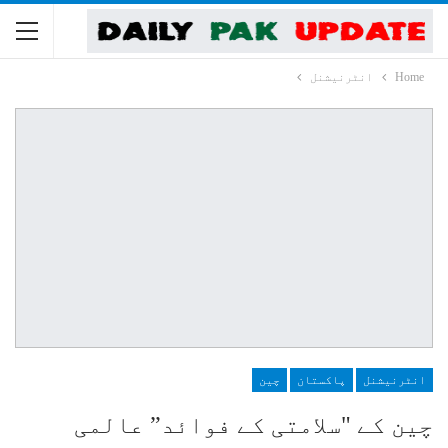
Home
انٹرنیشنل
انٹرنیشنل
پاکستان
چین
چین کے "سلامتی کے فوائد” عالمی