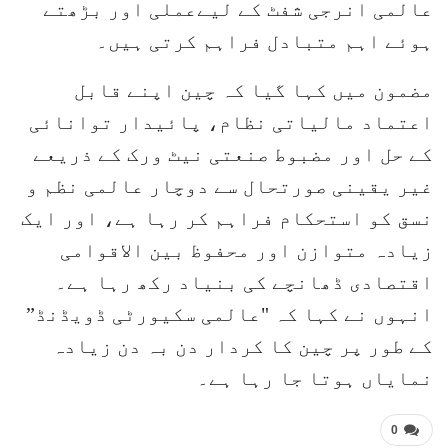
عالمی انرجی شفٹ کے لیےعملی اور بڑھتے
ہوئے اہم متبادل فراہم کرتی ہیں۔
مضمون میں کہا گیا کہ چین اپنے قابل
اعتماد مالیاتی نظام، پائیدار توانائی
کے حل اور مضبوط صنعتی نیٹ ورک کے ذریعے
غیر یقینی صورتحال سے دوچار عالمی نظم و
نسق کو استحکام فراہم کر رہا ہے، اور ایک
زیادہ متوازن اور محفوظ بین الاقوامی
اقتصادی ڈھانچے کی بنیاد رکھ رہا ہے۔
انہوں نے کہا کہ "عالمی سکیورٹی ڈویڈنڈ”
کے طور پر چین کا کردار دن بہ دن زیادہ
نمایاں ہوتا جا رہا ہے۔
0