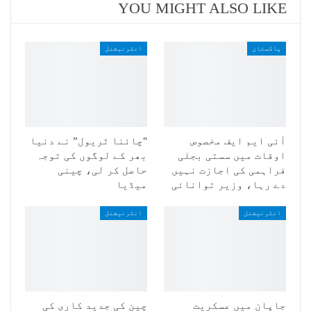
YOU MIGHT ALSO LIKE
پاکستان
انٹرنیشنل
آئی ایم ایف مخصوص
"چائنا ٹریول” نے دنیا
اوقات میں سستی بجلی
بھر کے لوگوں کی توجہ
فراہمی کی اجازت نہیں
حاصل کر لی، چینی
دے رہا، وزیر توانائی
میڈیا
انٹرنیشنل
انٹرنیشنل
جاپان میں عسکریت
چین کی جدید کاری کی